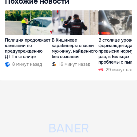
Похожие новости
Полиция продолжает
В Кишиневе
В столице уровен
кампании по
карабинеры спасли
формальдегида
предупреждению
мужчину, найденного
превысил норму в
ДТП в столице
без сознания
раз, в Бельцах
проблемы с пыль
8 минут назад
16 минут назад
29 минут наза