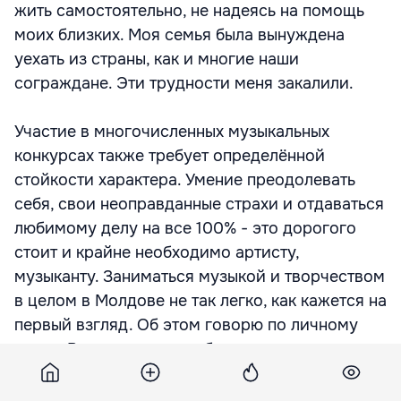
жить самостоятельно, не надеясь на помощь
моих близких. Моя семья была вынуждена
уехать из страны, как и многие наши
сограждане. Эти трудности меня закалили.
Участие в многочисленных музыкальных
конкурсах также требует определённой
стойкости характера. Умение преодолевать
себя, свои неоправданные страхи и отдаваться
любимому делу на все 100% - это дорогого
стоит и крайне необходимо артисту,
музыканту. Заниматься музыкой и творчеством
в целом в Молдове не так легко, как кажется на
первый взгляд. Об этом говорю по личному
опыту. Важно не просто быть талантом, важно
ещё и суметь пробить себе дорогу в этом
сложном мире, донести этот талант до