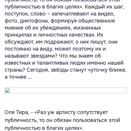
публичностью в благих целях». Каждый их шаг,
поступок, слово – запечатлевают на видео,
фото, диктофоны, формируя общественное
мнение об их убеждениях, жизненных
принципах и личностных качествах. Их
обсуждают, им подражают, о них пишут, они
постоянно на виду, может поэтому их и
называют звездами? Что мы знаем об
известных и талантливых людях именно нашей
страны? Сегодня, звёзды станут чуточку ближе,
а точнее ...
Оля Тира, - «Раз уж артисту сопутствует
публичность, то он обязан пользоваться этой
публичностью в благих целях».