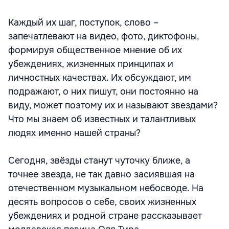
Каждый их шаг, поступок, слово –
запечатлевают на видео, фото, диктофоны,
формируя общественное мнение об их
убеждениях, жизненных принципах и
личностных качествах. Их обсуждают, им
подражают, о них пишут, они постоянно на
виду, может поэтому их и называют звездами?
Что мы знаем об известных и талантливых
людях именно нашей страны?
Сегодня, звёзды станут чуточку ближе, а
точнее звезда, не так давно засиявшая на
отечественном музыкальном небосводе. На
десять вопросов о себе, своих жизненных
убеждениях и родной стране рассказывает