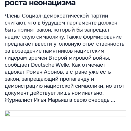
роста неонацизма
Члены Социал-демократической партии
считают, что в будущем парламенте должен
быть принят закон, который бы запрещал
нацистскую символику. Также формирование
предлагает ввести уголовную ответственность
за возведение памятников нацистским
лидерам времен Второй мировой войны,
сообщает Deutsche Welle. Как отмечает
адвокат Роман Аронов, в стране уже есть
закон, запрещающий пропаганду и
демонстрацию нацистской символики, но этот
документ действует лишь номинально.
Журналист Илья Марьяш в свою очередь ...