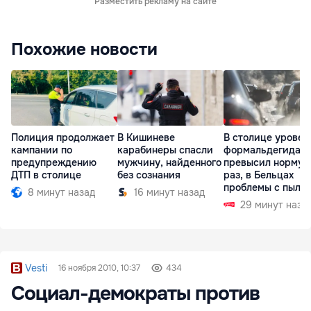
Разместить рекламу на сайте
Похожие новости
Полиция продолжает
В Кишиневе
В столице уровен
кампании по
карабинеры спасли
формальдегида
предупреждению
мужчину, найденного
превысил норму в
ДТП в столице
без сознания
раз, в Бельцах
проблемы с пыль
8 минут назад
16 минут назад
29 минут наза
Vesti
16 ноября 2010, 10:37
434
Социал-демократы против