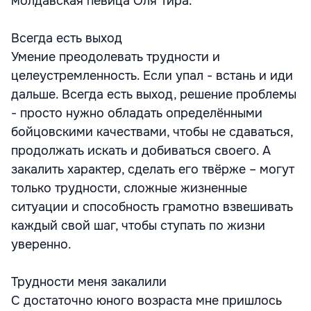
молдавская певица Оля Тира.
Всегда есть выход
Умение преодолевать трудности и
целеустремленность. Если упал - встань и иди
дальше. Всегда есть выход, решение проблемы
- просто нужно обладать определёнными
бойцовскими качествами, чтобы не сдаваться,
продолжать искать и добиваться своего. А
закалить характер, сделать его твёрже – могут
только трудности, сложные жизненные
ситуации и способность грамотно взвешивать
каждый свой шаг, чтобы ступать по жизни
уверенно.
Трудности меня закалили
С достаточно юного возраста мне пришлось