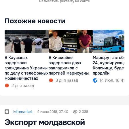
Разместить рекламу на сайте
Похожие новости
В Каушанах
В Кишинёве
Маршрут автобус
задержали
задержали двух
24, курсирующего
гражданина Украины
закладчиков с
Колоницу, будет
по делу о телефонных
партией марихуаны
продлён
мошенничествах
3 дня назад
14 Июл. 16:41
2 дня назад
Infomarket
4 июля 2018, 07:40
2 039
Экспорт молдавской