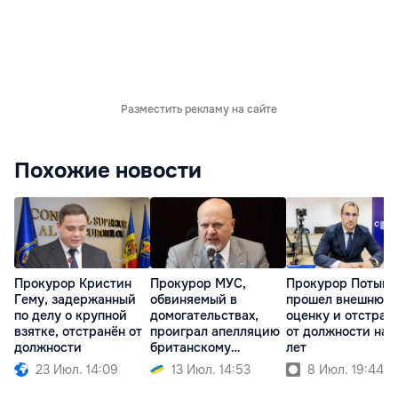
Разместить рекламу на сайте
Похожие новости
Прокурор Кристин
Прокурор МУС,
Прокурор Потынг
Гему, задержанный
обвиняемый в
прошел внешнюю
по делу о крупной
домогательствах,
оценку и отстран
взятке, отстранён от
проиграл апелляцию
от должности на 
должности
британскому
лет
регулятору
23 Июл. 14:09
13 Июл. 14:53
8 Июл. 19:44