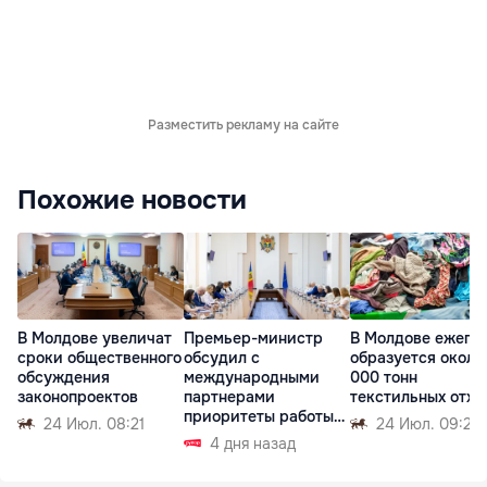
Разместить рекламу на сайте
Похожие новости
В Молдове увеличат
Премьер-министр
В Молдове ежего
сроки общественного
обсудил с
образуется около
обсуждения
международными
000 тонн
законопроектов
партнерами
текстильных отхо
приоритеты работы
24 Июл. 08:21
24 Июл. 09:25
правительства
4 дня назад