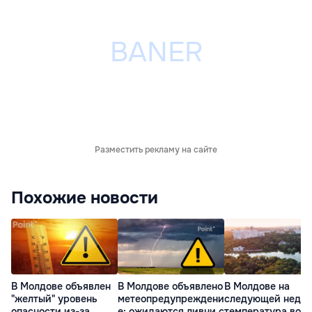
Разместить рекламу на сайте
Похожие новости
В Молдове объявлен
В Молдове объявлено
В Молдове на
"желтый" уровень
метеопредупреждени
следующей недел
опасности из-за
е: ожидаются ливни с
температура возд