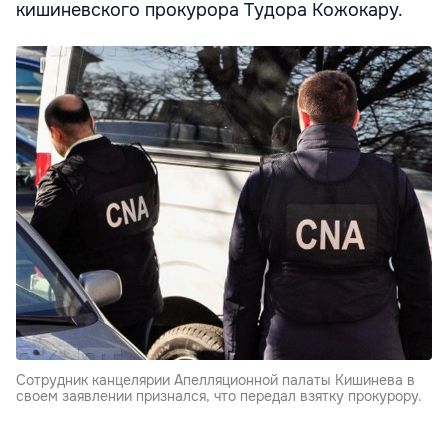
кишиневского прокурора Тудора Кожокару.
Сотрудник канцелярии Апелляционной палаты Кишинева в
своем заявлении признался, что передал взятку прокурору.