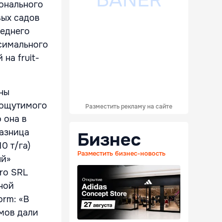
ионального
вых садов
реднего
ксимального
на fruit-
ны
 ощутимого
Разместить рекламу на сайте
 она в
разница
Бизнес
0 т/га)
Разместить бизнес-новость
ый»
ro SRL
ной
rm: «В
мов дали