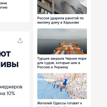
оена
атию
Россия ударила ракетой по
жилому дому в Харькове
ют
Турция закрыла Черное море
ливы
для судов, которые шли в
Россию и Украину
енеджеров
на 10%
Жителей Одессы готовят к