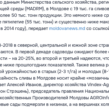
сно данным Министерства сельского хозяйства, рег
щей среды (MADRM), в Молдове с 19 тыс. га сливо
более 50 тыс. тонн продукции. Это немного ниже с
е пятилетие (55 тыс. тонн) и существенно ниже ма
 в 2014 году), передает
moldovanews.md
со ссылкой 
-2018 в северной, центральной и южной зоне стра
аются. В первой декаде садоводы ожидают более
и – на 20-25%, во второй и третьей надеются, что
е ниже прошлогодних показателей. Также велика 
 урожайностью в старых (2-3 т/га) и молодых (8-1
жайность сливы в Молдове носит крайне «мозаичн
ает Алексей Иванов, директор хозяйства Vindex-Ag
йон Стрэшень), председатель правления Националь
хозяйственных Производителей Молдовы AGROinfo
вые сады подмерзли в низинах, а на вершинах хол