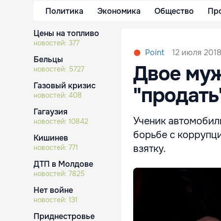
Политика
Экономика
Общество
Пр
Цены на топливо
новостей:
377
12 июля 2018,
Point
Бельцы
Двое муж
новостей:
5727
Газовый кризис
"продать
новостей:
408
Гагаузия
Ученик автомобил
новостей:
10842
борьбе с коррупци
Кишинев
взятку.
новостей:
771
ДТП в Молдове
новостей:
7825
Нет войне
новостей:
131
Приднестровье