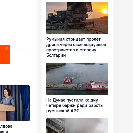
Румыния отрицает пролёт
дрона через своё воздушное
пространство в сторону
?
Болгарии
На Дунае пустили ко дну
четыре баржи ради работы
румынской АЭС
олдова
ее и