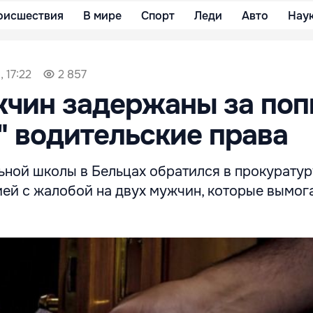
оисшествия
В мире
Спорт
Леди
Авто
Нау
 17:22
2 857
чин задержаны за поп
" водительские права
ьной школы в Бельцах обратился в прокуратур
ей с жалобой на двух мужчин, которые вымога