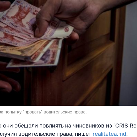
а попытку "продать" водительские права.
 они обещали повлиять на чиновников из "CRIS Reg
получил водительские права, пишет
realitatea.md
.