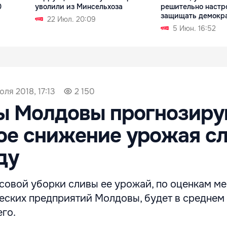
0
уволили из Минсельхоза
решительно настр
защищать демокр
22 Июл. 20:09
5 Июн. 16:52
юля 2018, 17:13
2 150
ы Молдовы прогнозиру
ое снижение урожая с
ду
совой уборки сливы ее урожай, по оценкам м
еских предприятий Молдовы, будет в среднем 
го.