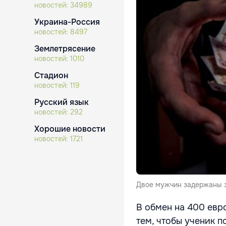
новостей:
34989
Украина-Россия
новостей:
8497
Землетрясение
новостей:
1010
Стадион
новостей:
119
Русский язык
новостей:
292
Хорошие новости
новостей:
1721
Двое мужчин задержаны з
В обмен на 400 евро
тем, чтобы ученик 