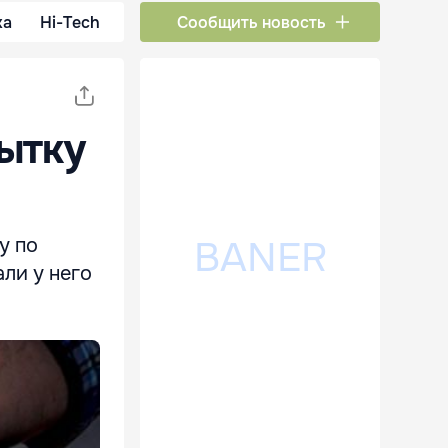
ка
Hi-Tech
Сообщить новость
ытку
у по
ли у него