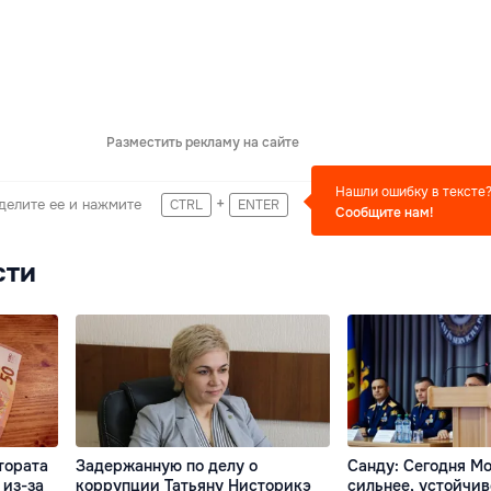
Разместить рекламу на сайте
Нашли ошибку в тексте
+
делите ее и нажмите
CTRL
ENTER
Сообщите нам!
сти
тората
Задержанную по делу о
Санду: Сегодня М
 из-за
коррупции Татьяну Нисторикэ
сильнее, устойчив