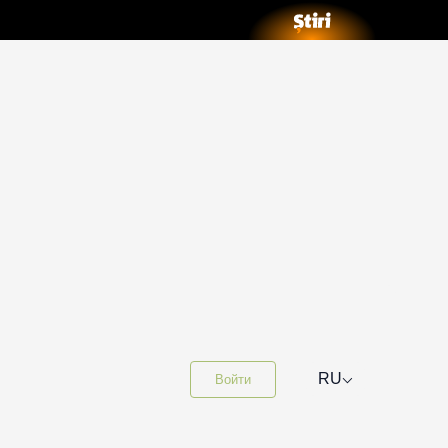
⌵
RU
Войти