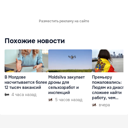
Разместить рекламу на сайте
Похожие новости
В Молдове
Moldsilva закупает
Премьеру
насчитывается более
дроны для
пожаловались:
12 тысяч вакансий
сельхозработ и
Людям из диаспо
инспекций
сложнее найти
4 часа назад
работу, чем
5 часов назад
гастарбайтерам
вчера