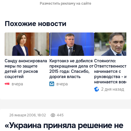
Разместить рекламу на сайте
Похожие новости
Санду анонсировала
Киртоакэ не добился
Стояногло:
меры по защите
прекращения дела от
Ответственность
детей от рисков
2015 года: Спасибо,
начинается с
соцсетей
дорогая власть
руководства - ил
начинается вовсе
вчера
вчера
2 дня назад
26 января 2006, 18:02
445
«Украина приняла решение не