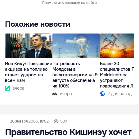
Разместить рекламу на сайте
Похожие новости
Ион Кику: Повышение
Потребность
Более 30
акцизов на топливо
Молдовы в
специалистов ГП
станет ударом по
электроэнергии на 9
Moldelectrica
всем нам
августа обеспечена
устраняют
на 100%
повреждения ЛЭ
вчера
Бельцы-Днестров
вчера
2 дня назад
26 января 2006, 18:02
509
Правительство Кишинэу хочет