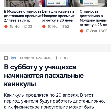
В Молдове стоимость
Цена дизтоплива в
Стоимость
дизтоплива превысит
Молдове превысит
дизтоплива в
27 леев за литр
отметку в 26 леев
Молдове превыси
отметку в 28 леев
15 Июл. 12:03
10 Июл. 11:52
17 Июл. 12:00
Ipn
10 апреля 2026, 14:06
13 193
В субботу у учащихся
начинаются пасхальные
каникулы
Каникулы продлятся по 20 апреля. В этот
период учителя будут работать дистанционно,
а их физическое присутствие может быть