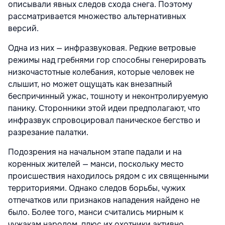
описывали явных следов схода снега. Поэтому
рассматривается множество альтернативных
версий.
Одна из них — инфразвуковая. Редкие ветровые
режимы над гребнями гор способны генерировать
низкочастотные колебания, которые человек не
слышит, но может ощущать как внезапный
беспричинный ужас, тошноту и неконтролируемую
панику. Сторонники этой идеи предполагают, что
инфразвук спровоцировал паническое бегство и
разрезание палатки.
Подозрения на начальном этапе падали и на
коренных жителей — манси, поскольку место
происшествия находилось рядом с их священными
территориями. Однако следов борьбы, чужих
отпечатков или признаков нападения найдено не
было. Более того, манси считались мирным к
чужакам народом, плюс их охотники активно