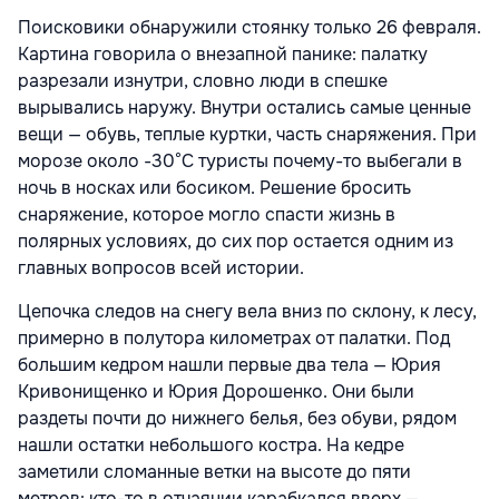
Поисковики обнаружили стоянку только 26 февраля.
Картина говорила о внезапной панике: палатку
разрезали изнутри, словно люди в спешке
вырывались наружу. Внутри остались самые ценные
вещи — обувь, теплые куртки, часть снаряжения. При
морозе около -30°C туристы почему-то выбегали в
ночь в носках или босиком. Решение бросить
снаряжение, которое могло спасти жизнь в
полярных условиях, до сих пор остается одним из
главных вопросов всей истории.
Цепочка следов на снегу вела вниз по склону, к лесу,
примерно в полутора километрах от палатки. Под
большим кедром нашли первые два тела — Юрия
Кривонищенко и Юрия Дорошенко. Они были
раздеты почти до нижнего белья, без обуви, рядом
нашли остатки небольшого костра. На кедре
заметили сломанные ветки на высоте до пяти
метров: кто-то в отчаянии карабкался вверх —