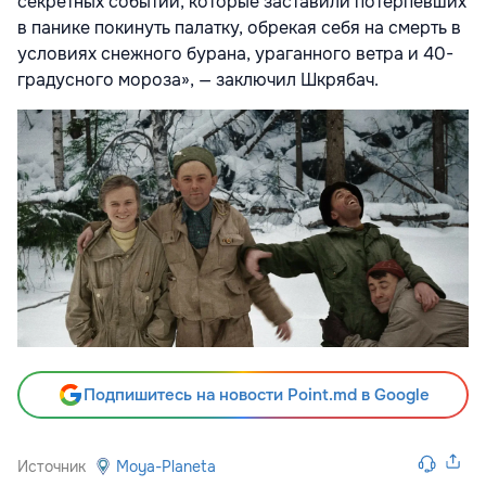
секретных событий, которые заставили потерпевших
в панике покинуть палатку, обрекая себя на смерть в
условиях снежного бурана, ураганного ветра и 40-
градусного мороза», — заключил Шкрябач.
Подпишитесь на новости Point.md в Google
Источник
Moya-Planeta