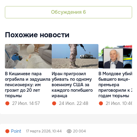
Обсуждения
6
Похожие новости
В Кишиневе пара
Иран пригрозил
В Молдове убийц
ограбила и задушила
убивать по одному
бывшего вице-
пенсионерку: им
военному США за
премьера
грозит до 20 лет
каждого погибшего
приговорили к 23
тюрьмы
иранца
годам тюрьмы
27 Июл. 14:57
24 Июл. 22:48
21 Июл. 10:46
Point
17 марта 2026, 10:44
20 004