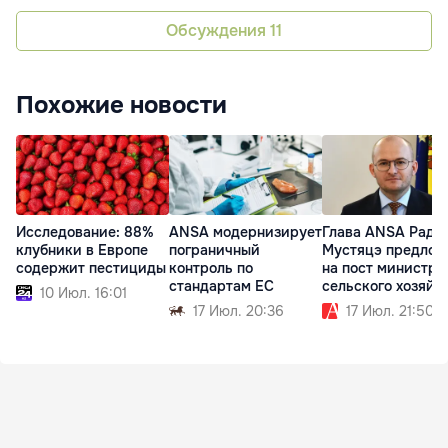
Обсуждения
11
Похожие новости
Исследование: 88%
ANSA модернизирует
Глава ANSA Раду
клубники в Европе
пограничный
Мустяцэ предлож
содержит пестициды
контроль по
на пост министра
стандартам ЕС
сельского хозяйс
10 Июл. 16:01
17 Июл. 20:36
17 Июл. 21:50