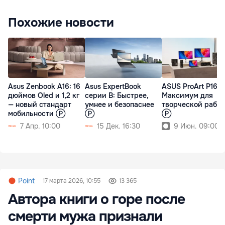
Похожие новости
Asus Zenbook A16: 16
Asus ExpertBook
ASUS ProArt P16:
дюймов Oled и 1,2 кг
серии B: Быстрее,
Максимум для
— новый стандарт
умнее и безопаснее
творческой рабо
мобильности Ⓟ
Ⓟ
Ⓟ
7 Апр. 10:00
15 Дек. 16:30
9 Июн. 09:00
Point
17 марта 2026, 10:55
13 365
Автора книги о горе после
смерти мужа признали