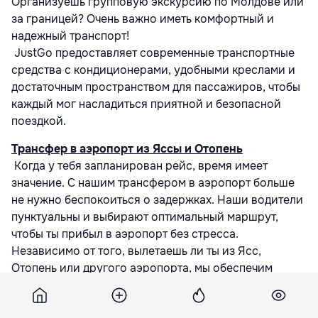
Организуешь групповую экскурсию по Молдове или
за границей? Очень важно иметь комфортный и
надежный транспорт!
JustGo предоставляет современные транспортные
средства с кондиционерами, удобными креслами и
достаточным пространством для пассажиров, чтобы
каждый мог насладиться приятной и безопасной
поездкой.
Трансфер в аэропорт из Яссы и Отопень
Когда у тебя запланирован рейс, время имеет
значение. С нашим трансфером в аэропорт больше
не нужно беспокоиться о задержках. Наши водители
пунктуальны и выбирают оптимальный маршрут,
чтобы ты прибыл в аэропорт без стресса.
Независимо от того, вылетаешь ли ты из Ясс,
Отопень или другого аэропорта, мы обеспечим
трансфер в любое время. И да — наши автомобили
имеют достаточно места для багажа!