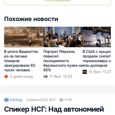
Похожие новости
В штате Вашингтон
Портрет Меркель
В США с аукцион
из-за лесных
повысил
продали скелет
пожаров
посещаемость
тираннозавра за 
эвакуировали 60
берлинского музея на
млн долларов
тысяч человек
85%
15 Июл. 17:27
5 дней назад
17 Июл. 13:54
Infotag
2 апреля 2025, 18:17
9 281
Спикер НСГ: Над автономией