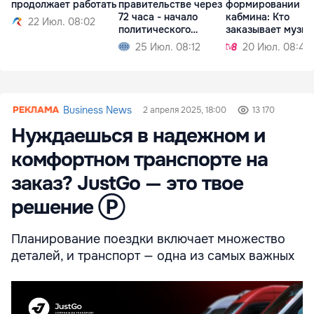
продолжает работать
правительстве через
формировании
72 часа - начало
кабмина: Кто
22 Июл. 08:02
политического
заказывает музык
кризиса
тот и танцует
25 Июл. 08:12
20 Июл. 08:42
Business News
2 апреля 2025, 18:00
13 170
Нуждаешься в надежном и
комфортном транспорте на
заказ? JustGo — это твое
решение Ⓟ
Планирование поездки включает множество
деталей, и транспорт — одна из самых важных