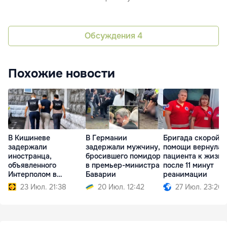
Обсуждения
4
Похожие новости
В Кишиневе
В Германии
Бригада скорой
задержали
задержали мужчину,
помощи вернула
иностранца,
бросившего помидор
пациента к жизни
объявленного
в премьер-министра
после 11 минут
Интерполом в
Баварии
реанимации
международный
23 Июл. 21:38
20 Июл. 12:42
27 Июл. 23:20
розыск