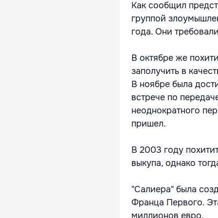
Как сообщил предст
группой злоумышлен
года. Они требовал
В октябре же похит
заполучить в качест
В ноябре была дост
встрече по передач
неоднократного пер
пришел.
В 2003 году похити
выкупа, однако тогд
"Салиера" была соз
Франца Первого. Эт
миллионов евро.