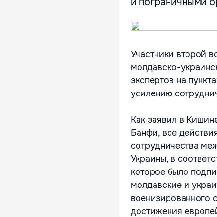
и пограничными ор
Участники второй в
молдавско-украинск
экспертов на пункт
усилению сотруднич
Как заявил в Кишин
Банфи, все действи
сотрудничества ме
Украины, в соответ
которое было подпис
молдавские и украи
военизированного о
достижения европей