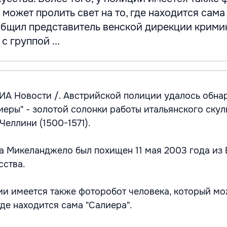
 может пролить свет на то, где находится сама
ообщил представитель венской дирекции крими
с группой ...
РИА Новости /. Австрийской полиции удалось обна
иеры" - золотой солонки работы итальянского скул
Челлини (1500-1571).
а Микеланджело был похищен 11 мая 2003 года из 
сства.
ции имеется также фоторобот человека, который м
 где находится сама "Салиера".