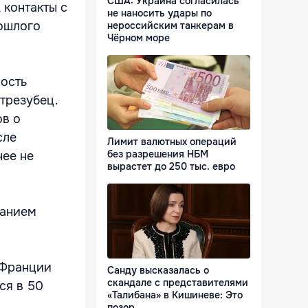
США: Украина согласилась
 контакты с
не наносить удары по
рошлого
нероссийским танкерам в
Чёрном море
ость
трезубец.
ов о
сле
Лимит валютных операций
без разрешения НБМ
нее не
вырастет до 250 тыс. евро
ванием
 Франции
Санду высказалась о
скандале с представителями
ся в 50
«Талибана» в Кишиневе: Это
позор