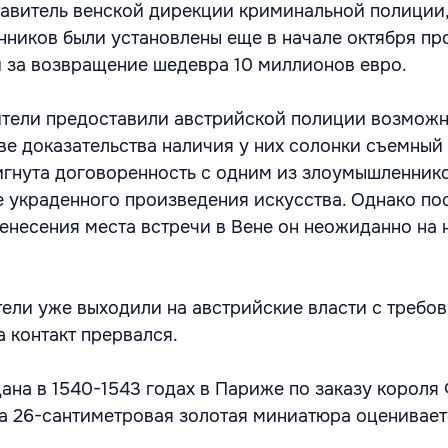
авитель венской дирекции криминальной полиции,
ников были установлены еще в начале октября п
и за возвращение шедевра 10 миллионов евро.
ители предоставили австрийской полиции возможн
ве доказательства наличия у них солонки съемный 
игнута договоренность с одним из злоумышленник
е украденного произведения искусства. Однако по
енесения места встречи в Вене он неожиданно на 
тели уже выходили на австрийские власти с требо
а контакт прервался.
дана в 1540-1543 годах в Париже по заказу короля
а 26-сантиметровая золотая миниатюра оценивает