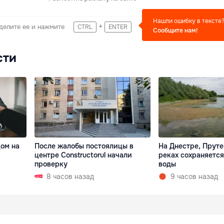
Нашли ошибку в тексте
+
делите ее и нажмите
CTRL
ENTER
Сообщите нам!
сти
дом на
После жалобы постоялицы в
На Днестре, Пруте
центре Constructorul начали
реках сохраняетс
проверку
воды
8 часов назад
9 часов назад