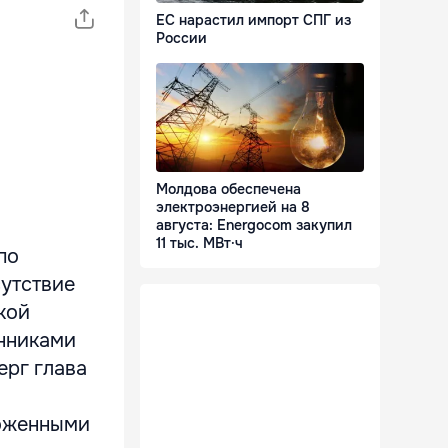
ЕС нарастил импорт СПГ из
России
Молдова обеспечена
электроэнергией на 8
августа: Energocom закупил
11 тыс. МВт·ч
по
сутствие
кой
нниками
ерг глава
моженными