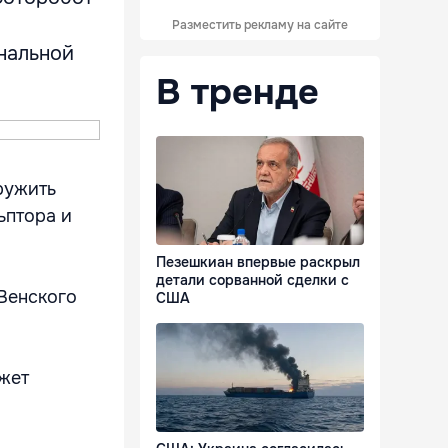
Разместить рекламу на сайте
нальной
В тренде
ружить
ьптора и
Пезешкиан впервые раскрыл
детали сорванной сделки с
Венского
США
ожет