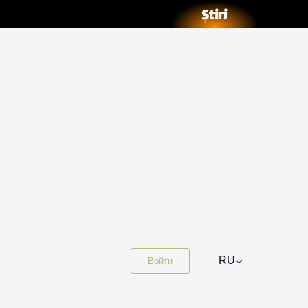
⌵
RU
Войти