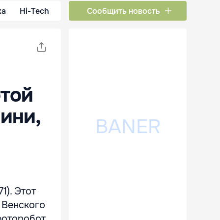
ка
Hi-Tech
Сообщить новость
отой
ини,
1). Этот
 Венского
 фоторобот