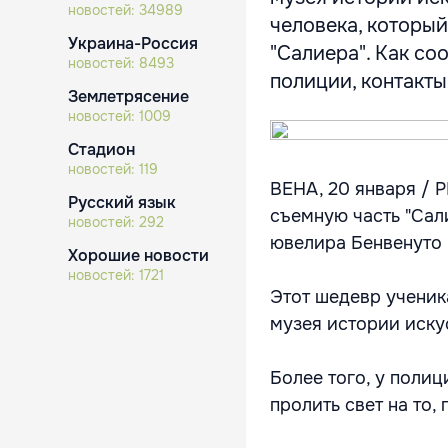
новостей:
34989
человека, который
Украина-Россия
"Салиера". Как с
новостей:
8493
полиции, контакты 
Землетрясение
новостей:
1009
Стадион
новостей:
119
ВЕНА, 20 января / 
Русский язык
съемную часть "Сал
новостей:
292
ювелира Бенвенуто 
Хорошие новости
новостей:
1721
Этот шедевр ученик
музея истории иску
Более того, у поли
пролить свет на то,