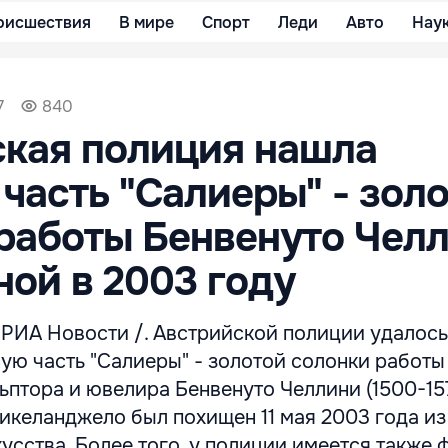
оисшествия
В мире
Спорт
Леди
Авто
Нау
7
840
кая полиция нашла
часть "Салиеры" - зол
работы Бенвенуто Челл
ой в 2003 году
 РИА Новости /. Австрийской полиции удалось
ую часть "Салиеры" - золотой солонки работы
ьптора и ювелира Бенвенуто Челлини (1500-157
икеланджело был похищен 11 мая 2003 года из
усства. Более того, у полиции имеется также