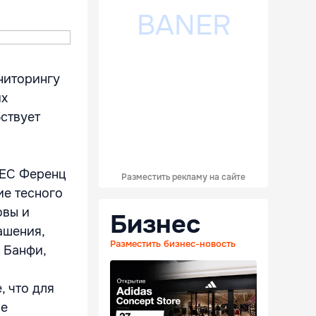
ниторингу
их
ствует
 ЕС Ференц
Разместить рекламу на сайте
ие тесного
овы и
Бизнес
ашения,
Разместить бизнес-новость
 Банфи,
, что для
не