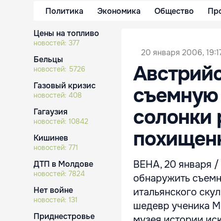
Политика
Экономика
Общество
Пр
Цены на топливо
новостей:
377
20 января 2006, 19:1
Бельцы
Австрийс
новостей:
5726
Газовый кризис
съемную 
новостей:
408
солонки 
Гагаузия
новостей:
10842
похищенн
Кишинев
новостей:
771
ВЕНА, 20 января /
ДТП в Молдове
новостей:
7824
обнаружить съемн
Нет войне
итальянского скул
новостей:
131
шедевр ученика М
Приднестровье
музея истории иск