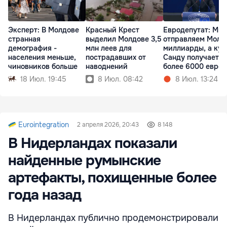
Эксперт: В Молдове
Красный Крест
Евродепутат: Мы
странная
выделил Молдове 3,5
отправляем Молд
демография -
млн леев для
миллиарды, а куз
населения меньше,
пострадавших от
Санду получает
чиновников больше
наводнений
более 6000 евро
18 Июл. 19:45
8 Июл. 08:42
8 Июл. 13:24
Eurointegration
2 апреля 2026, 20:43
8 148
В Нидерландах показали
найденные румынские
артефакты, похищенные более
года назад
В Нидерландах публично продемонстрировали