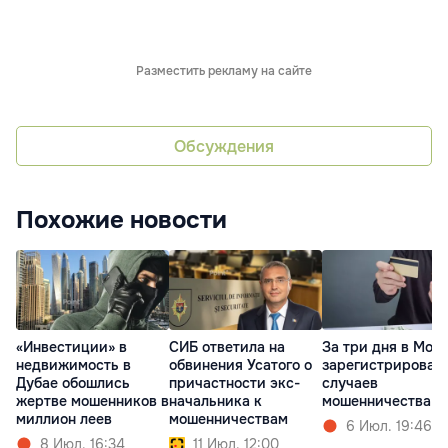
Разместить рекламу на сайте
Обсуждения
Похожие новости
«Инвестиции» в
СИБ ответила на
За три дня в Мол
недвижимость в
обвинения Усатого о
зарегистрировали
Дубае обошлись
причастности экс-
случаев
жертве мошенников в
начальника к
мошенничества
миллион леев
мошенничествам
6 Июл. 19:46
8 Июл. 16:34
11 Июл. 12:00