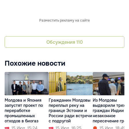
Разместить рекламу на сайте
Обсуждения
110
Похожие новости
Молдова и Япония
Гражданин Молдовы
Из Молдовы
запустят проект по
переплыл реку на
выдворили трех
переработке
границе Эстонии и
граждан Индии з
промышленных
России ради встречи
незаконное
отходов в биогаз
с подругой
пересечение гра
15 Июл. 15:24
15 Июл. 16:25
15 Июл. 18:49