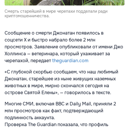
Смерть старейшей в мире черепахи подделали ради
криптомошенничества.
Сообщение о смерти Джонатан появилось в
соцсети
X
и быстро набрало более 2 млн
просмотров. Заявление опубликовали от имени Джо
Холлинса — ветеринара, который ухаживает за
черепахой, передает
theguardian.com
«С глубокой скорбью сообщаем, что наш любимый
Джонатан, старейшее из ныне живущих наземных
животных в мире, мирно скончался сегодня на
острове Святой Елены», — говорилось в тексте.
Многие СМИ, включая
BBC
и
Daily
Mail
, приняли 2
млн просмотров как факт, подтверждающий
подлинность аккаунта.
Проверка
The
Guardian
показала, что профиль