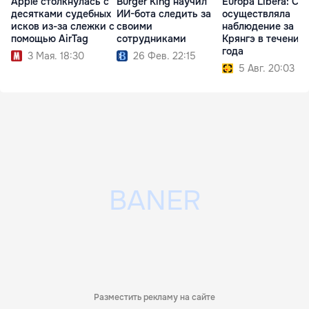
Apple столкнулась с
Burger King научил
Europa Liberă: СИ
десятками судебных
ИИ-бота следить за
осуществляла
исков из-за слежки с
своими
наблюдение за
помощью AirTag
сотрудниками
Крянгэ в течение
года
3 Мая. 18:30
26 Фев. 22:15
5 Авг. 20:03
Разместить рекламу на сайте