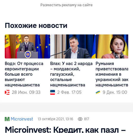
Разместить рекламу на сайте
Похожие новости
Водэ: От процесса
Влах: У нас 2 народа
Румыния
евроинтеграции
– молдавский,
приветствовала
больше всего
гагаузский,
изменения в
выиграют
остальные
украинский закон
нацменьшинства
нацменьшинства
нацменьшинствах
28 Июн. 09:33
2 Фев. 17:05
9 Дек. 15:00
Microinvest
13 октября 2021, 13:16
817
Microinvest: Кредит, как пазл –