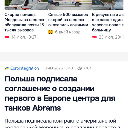
Скорая помощь
Свыше 500 вызовов
В результате ава
Молдовы за неделю
скорой за неделю
в столице один
обслужила почти 15
оказались ложными
человек попал в
тысяч вызовов
больницу
6 дней назад
14 Июл. 13:27
23 Июл. 20:18
Eurointegration
18 мая 2026, 18:40
7 104
Польша подписала
соглашение о создании
первого в Европе центра для
танков Abrams
Польша подписала контракт с американской
корпорацией Honeywell о создании первого в