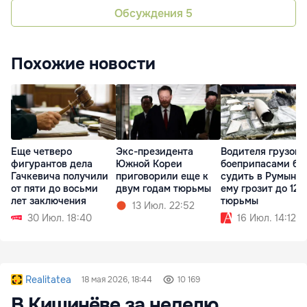
Обсуждения
5
Похожие новости
Еще четверо
Экс-президента
Водителя грузови
фигурантов дела
Южной Кореи
боеприпасами бу
Гачкевича получили
приговорили еще к
судить в Румынии
от пяти до восьми
двум годам тюрьмы
ему грозит до 12 
лет заключения
тюрьмы
13 Июл. 22:52
30 Июл. 18:40
16 Июл. 14:12
Realitatea
18 мая 2026, 18:44
10 169
В Кишинёве за неделю