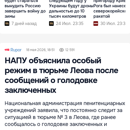
будет стараться
следующем году у
пригороду Криво
вынудить Россию
Украины будут дроны
Рога был нанесен
завершить войну до
дальностью до 10
северокорейской
зимы
тысяч километров
ракетой
7 дней назад
24 Июл. 23:35
30 Июл. 23:31
Rupor
18 мая 2026, 18:51
12 591
НАПУ объяснила особый
режим в тюрьме Леова после
сообщений о голодовке
заключенных
Национальная администрация пенитенциарных
учреждений заявила, что постоянно следит за
ситуацией в тюрьме № 3 в Леова, где ранее
сообщалось о голодовке заключенных и