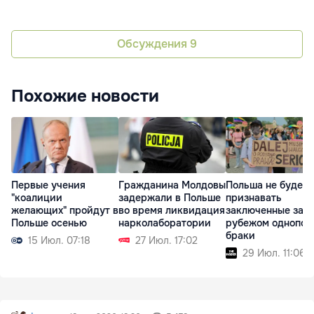
Обсуждения
9
Похожие новости
Первые учения
Гражданина Молдовы
Польша не будет
"коалиции
задержали в Польше
признавать
желающих" пройдут в
во время ликвидация
заключенные за
Польше осенью
нарколаборатории
рубежом однопол
браки
15 Июл. 07:18
27 Июл. 17:02
29 Июл. 11:06