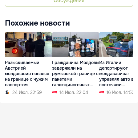
Обсуждения
Похожие новости
Разыскиваемый
Гражданина Молдовы
Из Италии
Австрией
задержали на
депортируют
молдаванин попался
румынской границе с
молдаванина:
на границе с чужим
пакетами
управлял авто в
паспортом
галлюциногенных
состоянии
грибов
алкогольного
24 Июл. 22:59
14 Июл. 22:04
16 Июл. 14:53
опьянения