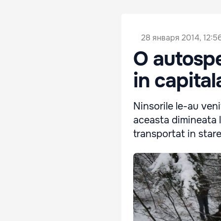
28 января 2014, 12:5
O autospec
in capital
Ninsorile le-au veni
aceasta dimineata la
transportat in stare