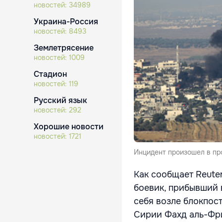
новостей:
34989
Украина-Россия
новостей:
8493
Землетрясение
новостей:
1009
Стадион
новостей:
119
Русский язык
новостей:
292
Хорошие новости
новостей:
1721
Инцидент произошел в про
Как сообщает Reute
боевик, прибывший 
себя возле блокпос
Сирии Фахд аль-Фр