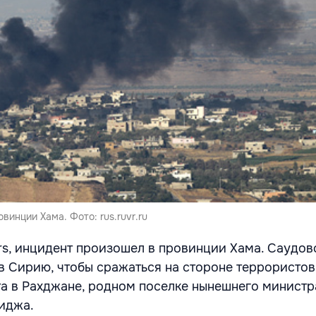
винции Хама. Фото: rus.ruvr.ru
rs, инцидент произошел в провинции Хама. Саудов
в Сирию, чтобы сражаться на стороне террористов
та в Рахджане, родном поселке нынешнего минист
иджа.