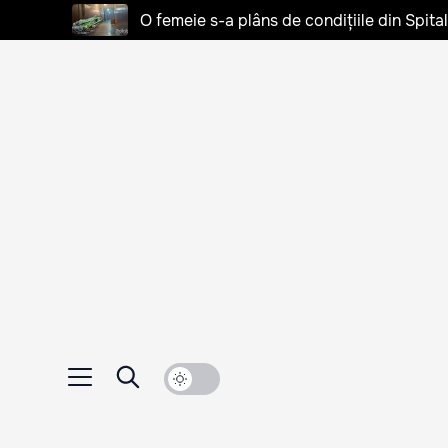
O femeie s-a plâns de condițiile din Spita