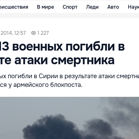
оисшествия
В мире
Спорт
Леди
Авто
Нау
2014, 12:57
1 227
13 военных погибли в
те атаки смертника
ых погибли в Сирии в результате атаки смертн
ся у армейского блокпоста.