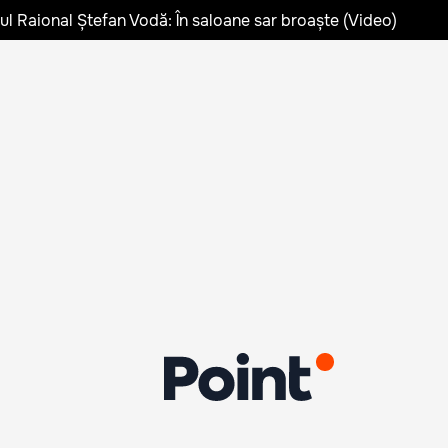
lul Raional Ștefan Vodă: În saloane sar broaște (Video)