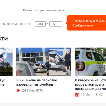
Разместить рекламу на сайте
Нашли ошибку в тексте
+
делите ее и нажмите
CTRL
ENTER
Сообщите нам!
сти
тус
В Кишинёве на парковке
В квартире на Бот
сле
взорвался автомобиль
взорвалась гранат
пострадали два ч
24 Июл. 16:10
25 Июл. 18:42