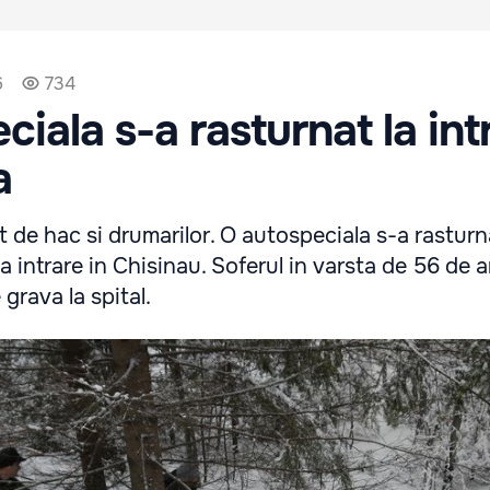
6
734
iala s-a rasturnat la int
a
t de hac si drumarilor. O autospeciala s-a rasturn
 intrare in Chisinau. Soferul in varsta de 56 de a
 grava la spital.