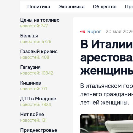
Политика
Экономика
Общество
Пр
Цены на топливо
новостей:
377
20 мая 2026
Rupor
Бельцы
В Итали
новостей:
5726
Газовый кризис
арестова
новостей:
408
женщин
Гагаузия
новостей:
10842
Кишинев
В итальянском го
новостей:
771
летнего граждани
ДТП в Молдове
летней женщины.
новостей:
7824
Нет войне
новостей:
131
Приднестровье