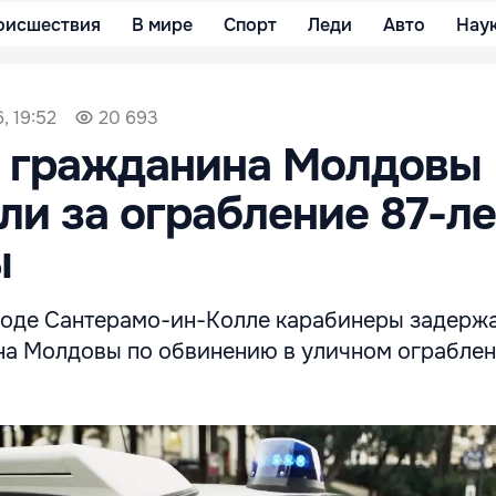
оисшествия
В мире
Спорт
Леди
Авто
Нау
, 19:52
20 693
и гражданина Молдовы
ли за ограбление 87-л
ы
роде Сантерамо-ин-Колле карабинеры задерж
на Молдовы по обвинению в уличном ограблен