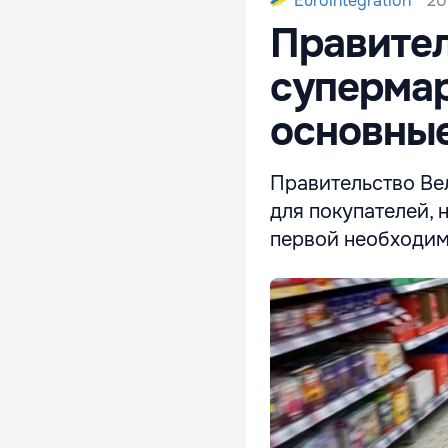
20
Eurointegration
Правител
супермар
основные
Правительство Ве
для покупателей, 
первой необходимо