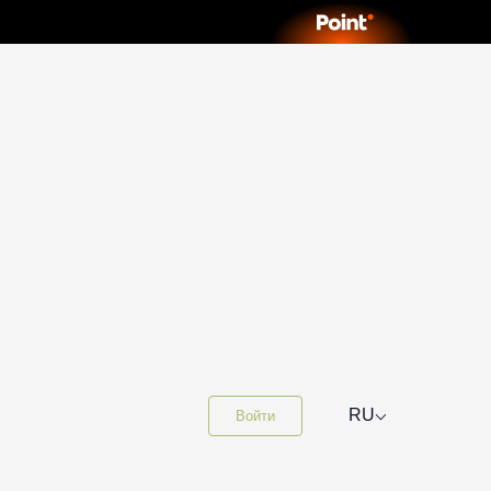
⌵
RU
Войти