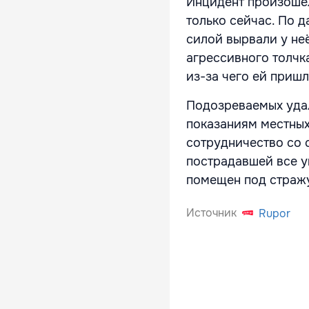
Инцидент произошел
только сейчас. По 
силой вырвали у не
агрессивного толчк
из-за чего ей приш
Подозреваемых уда
показаниям местных
сотрудничество со 
пострадавшей все 
помещен под стражу
Источник
Rupor