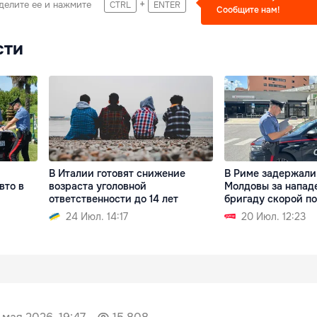
+
делите ее и нажмите
CTRL
ENTER
Сообщите нам!
сти
В Италии готовят снижение
В Риме задержали
вто в
возраста уголовной
Молдовы за напад
ответственности до 14 лет
бригаду скорой п
24 Июл. 14:17
20 Июл. 12:23