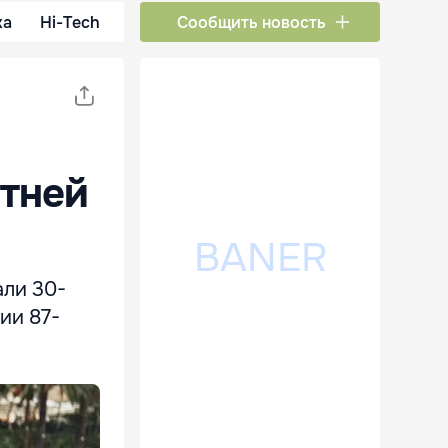
ка
Hi-Tech
Сообщить новость
етней
али 30-
ии 87-