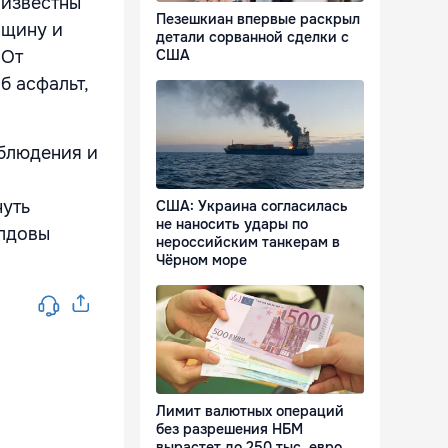
 известны
Пезешкиан впервые раскрыл
нщину и
детали сорванной сделки с
США
 От
б асфальт,
блюдения и
нуть
США: Украина согласилась
не наносить удары по
олдовы
нероссийским танкерам в
Чёрном море
Лимит валютных операций
без разрешения НБМ
вырастет до 250 тыс. евро