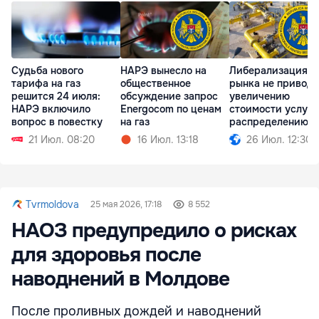
Судьба нового
НАРЭ вынесло на
Либерализация
тарифа на газ
общественное
рынка не приводи
решится 24 июля:
обсуждение запрос
увеличению
НАРЭ включило
Energocom по ценам
стоимости услуг 
вопрос в повестку
на газ
распределению г
21 Июл. 08:20
16 Июл. 13:18
26 Июл. 12:30
Tvrmoldova
25 мая 2026, 17:18
8 552
НАОЗ предупредило о рисках
для здоровья после
наводнений в Молдове
После проливных дождей и наводнений