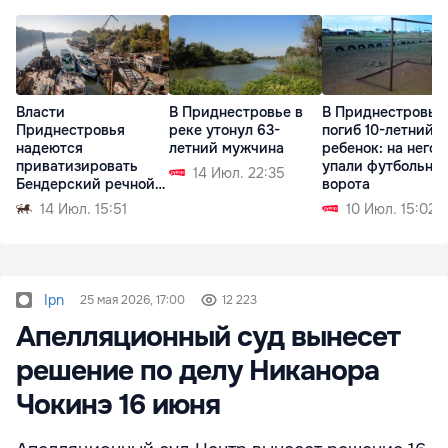
Власти
В Приднестровье в
В Приднестровье
Приднестровья
реке утонул 63-
погиб 10-летний
надеются
летний мужчина
ребенок: на него
приватизировать
упали футбольны
14 Июл. 22:35
Бендерский речной
ворота
порт
14 Июл. 15:51
10 Июл. 15:02
Ipn
25 мая 2026, 17:00
12 223
Апелляционный суд вынесет
решение по делу Никанора
Чокинэ 16 июня