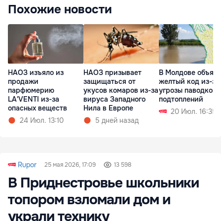
Похожие новости
НАОЗ изъяло из
НАОЗ призывает
В Молдове объяв
продажи
защищаться от
желтый код из-за
парфюмерию
укусов комаров из-за
угрозы паводков 
LA'VENTI из-за
вируса Западного
подтоплений
опасных веществ
Нила в Европе
20 Июл. 16:35
24 Июл. 13:10
5 дней назад
Rupor
25 мая 2026, 17:09
13 598
В Приднестровье школьники
топором взломали дом и
украли технику