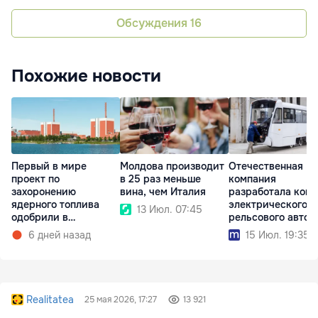
Обсуждения
16
Похожие новости
Первый в мире
Молдова производит
Отечественная
проект по
в 25 раз меньше
компания
захоронению
вина, чем Италия
разработала конц
ядерного топлива
электрического
13 Июл. 07:45
одобрили в
рельсового автоб
Финляндии
6 дней назад
15 Июл. 19:35
Realitatea
25 мая 2026, 17:27
13 921