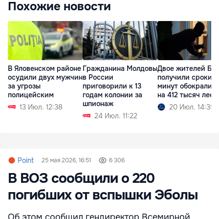
Похожие новости
В Яловенском районе
Гражданина Молдовы
Двое жителей Бе
осудили двух мужчин
в России
получили сроки: з
за угрозы
приговорили к 13
минут обокрали 
полицейским
годам колонии за
на 412 тысяч леев
шпионаж
13 Июл. 12:38
20 Июл. 14:35
24 Июл. 11:22
Point
25 мая 2026, 16:51
6 306
В ВОЗ сообщили о 220
погибших от вспышки Эболы
Об этом сообщил гендиректор Всемирной