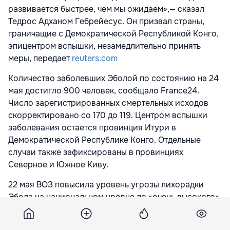
развивается быстрее, чем мы ожидаем»,— сказал
Тедрос Адханом Гебрейесус. Он призвал страны,
граничащие с Демократической Республикой Конго,
эпицентром вспышки, незамедлительно принять
меры, передает
reuters.com
Количество заболевших Эболой по состоянию на 24
мая достигло 900 человек, сообщало France24.
Число зарегистрированных смертельных исходов
скорректировано со 170 до 119. Центром вспышки
заболевания остается провинция Итури в
Демократической Республике Конго. Отдельные
случаи также зафиксированы в провинциях
Северное и Южное Киву.
22 мая ВОЗ повысила уровень угрозы лихорадки
Эбола на национальном уровне до «очень высокого»,
на региональном — до «высокого». На глобальном
уровне, по оценкам организации, угроза пока