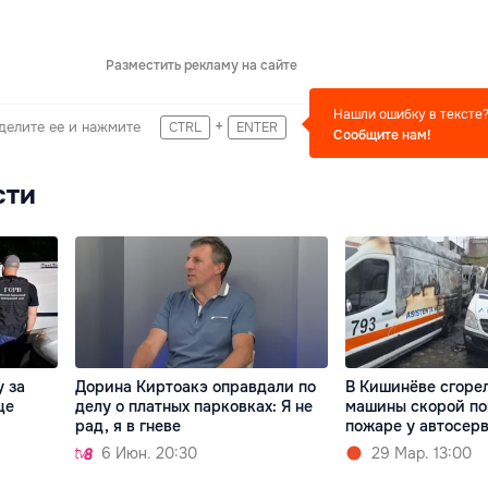
Разместить рекламу на сайте
Нашли ошибку в тексте
+
делите ее и нажмите
CTRL
ENTER
Сообщите нам!
сти
 за
Дорина Киртоакэ оправдали по
В Кишинёве сгоре
це
делу о платных парковках: Я не
машины скорой п
рад, я в гневе
пожаре у автосер
6 Июн. 20:30
29 Мар. 13:00