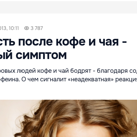
13, 10:11
3 787
ть после кофе и чая -
ый симптом
оровых людей кофе и чай бодрят - благодаря 
феина. О чем сигналит «неадекватная» реакци
и