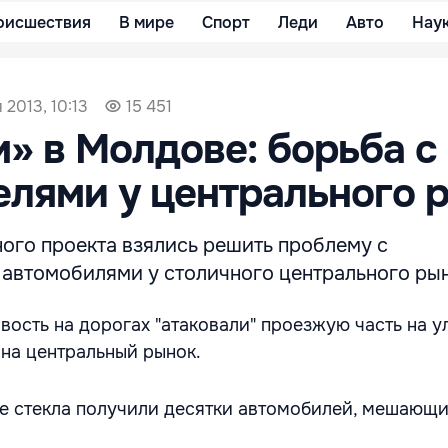
оисшествия
В мире
Спорт
Леди
Авто
Нау
 2013, 10:13
15 451
» в Молдове: борьба с
лями у центрального 
ного проекта взялись решить проблему с
автомобилями у столичного центрального рын
вость на дорогах "атаковали" проезжую часть на у
 на центральный рынок.
е стекла получили десятки автомобилей, мешающи