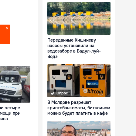
?
Переданные Кишиневу
насосы установили на
водозаборе в Вадул-луй-
Водэ
Опрос
В Молдове разрешат
ли четыре
криптобанкоматы, биткоином
омощи при
можно будет платить в кафе
виса