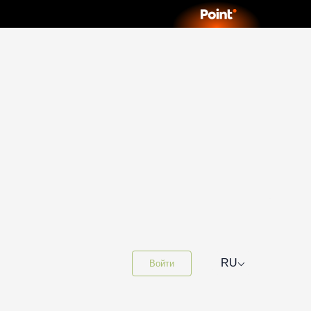
⌵
RU
Войти