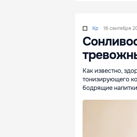
16 сентября 20
Kp
Сонливос
тревожн
Как известно, зд
тонизирующего ко
бодрящие напитк