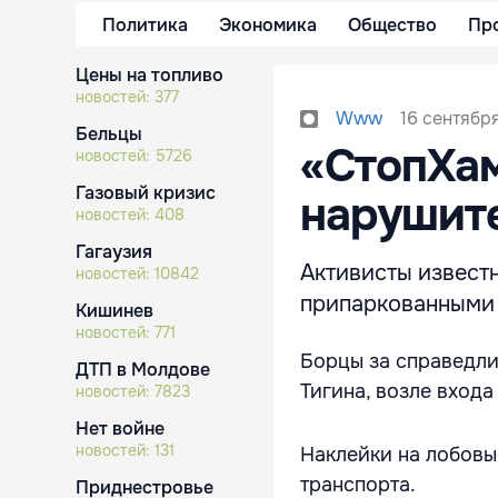
Политика
Экономика
Общество
Пр
Цены на топливо
новостей:
377
16 сентября
Www
Бельцы
«СтопХам
новостей:
5726
Газовый кризис
нарушите
новостей:
408
Гагаузия
Активисты извест
новостей:
10842
припаркованными 
Кишинев
новостей:
771
Борцы за справедли
ДТП в Молдове
Тигина, возле входа
новостей:
7823
Нет войне
новостей:
131
Наклейки на лобовы
транспорта.
Приднестровье