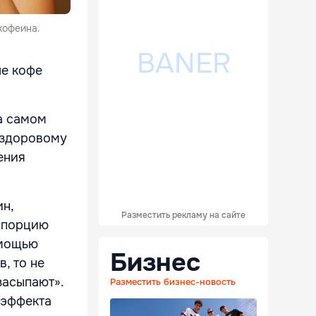
кофеина.
ле кофе
на самом
 здоровому
ения
н,
Разместить рекламу на сайте
ю порцию
омощью
Бизнес
, то не
засыпают».
Разместить бизнес-новость
 эффекта