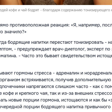
людей кофе и чай бодрят - благодаря содержанию тонизирующего 
рямо противоположная реакция: «Я, например, пос
то значило?»
огда бодрящие напитки перестают тонизировать - 
птом, - предупреждает врач-диетолог, эксперт по
матина. - Часто это бывает свидетельством истощ
ывают гормоны стресса - адреналин и норадренали
организм встряхивается, получив дополнительну
адпочечники напрягаются слишком часто - как с п
 кофе и крепкого чая, так и из-за внешних стрессов
ать новые порции гормона, истощаются и как бы «
 очередной порции бодрящего напитка привычного