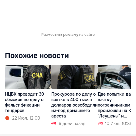
Разместить рекламу на сайте
Похожие новости
НЦБК проводит 30
Прокурора по делу о
Две попытки дать
обысков по делу о
взятке в 400 тысяч
взятку
фальсификации
долларов освободили
пограничникам
тендеров
из-под домашнего
произошли на КП
ареста
"Леушены" и
22 Июл. 12:00
"Паланка"
6 дней назад
10 Июл. 10:35