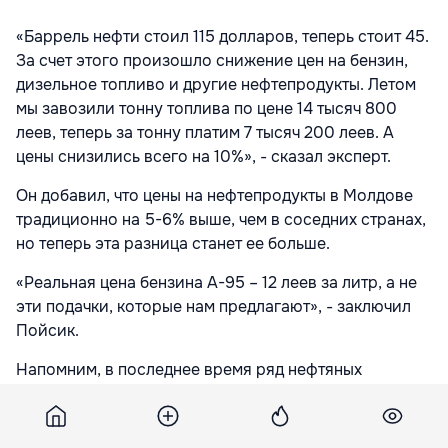
«Баррель нефти стоил 115 долларов, теперь стоит 45.
За счет этого произошло снижение цен на бензин,
дизельное топливо и другие нефтепродукты. Летом
мы завозили тонну топлива по цене 14 тысяч 800
леев, теперь за тонну платим 7 тысяч 200 леев. А
цены снизились всего на 10%», - сказал эксперт.
Он добавил, что цены на нефтепродукты в Молдове
традиционно на 5-6% выше, чем в соседних странах,
но теперь эта разница станет ее больше.
«Реальная цена бензина А-95 – 12 леев за литр, а не
эти подачки, которые нам предлагают», - заключил
Пойсик.
Напомним, в последнее время ряд нефтяных
компаний в Молдове заявили о снижении цен на
бензин и дизтопливо. В частности, стоимость
бензина A-95 на АЗС компании Lukoil Moldova