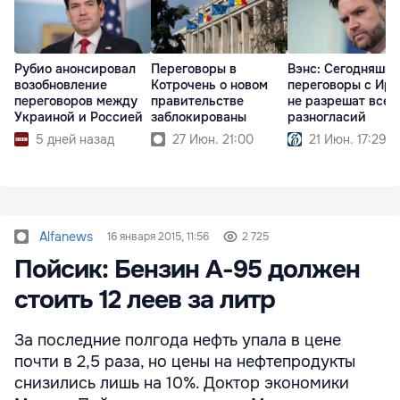
Рубио анонсировал
Переговоры в
Вэнс: Cегодняшн
возобновление
Котрочень о новом
переговоры с Ир
переговоров между
правительстве
не разрешат всех
Украиной и Россией
заблокированы
разногласий
5 дней назад
27 Июн. 21:00
21 Июн. 17:29
Alfanews
16 января 2015, 11:56
2 725
Пойсик: Бензин А-95 должен
стоить 12 леев за литр
За последние полгода нефть упала в цене
почти в 2,5 раза, но цены на нефтепродукты
снизились лишь на 10%. Доктор экономики