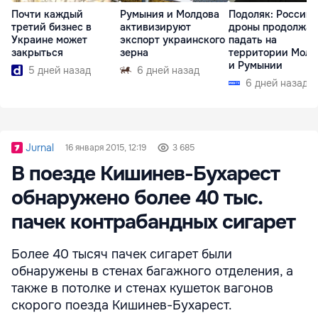
Почти каждый
Румыния и Молдова
Подоляк: Россий
третий бизнес в
активизируют
дроны продолжат
Украине может
экспорт украинского
падать на
закрыться
зерна
территории Молд
и Румынии
5 дней назад
6 дней назад
6 дней назад
Jurnal
16 января 2015, 12:19
3 685
В поезде Кишинев-Бухарест
обнаружено более 40 тыс.
пачек контрабандных сигарет
Более 40 тысяч пачек сигарет были
обнаружены в стенах багажного отделения, а
также в потолке и стенах кушеток вагонов
скорого поезда Кишинев-Бухарест.