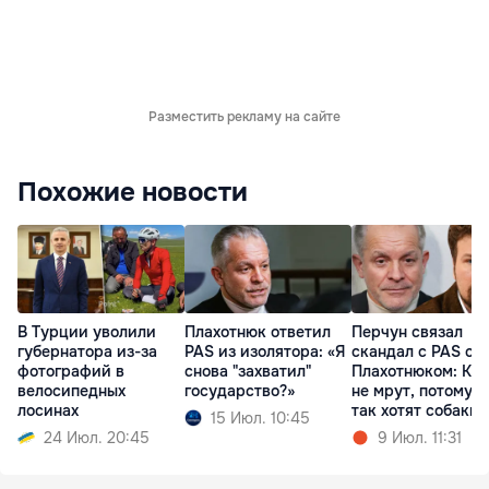
Разместить рекламу на сайте
Похожие новости
В Турции уволили
Плахотнюк ответил
Перчун связал
губернатора из-за
PAS из изолятора: «Я
скандал с PAS с
фотографий в
снова "захватил"
Плахотнюком: Ко
велосипедных
государство?»
не мрут, потому ч
лосинах
так хотят собаки
15 Июл. 10:45
24 Июл. 20:45
9 Июл. 11:31