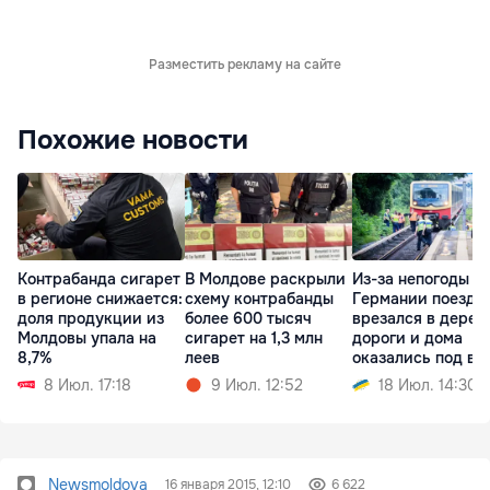
Разместить рекламу на сайте
Похожие новости
Контрабанда сигарет
В Молдове раскрыли
Из-за непогоды в
в регионе снижается:
схему контрабанды
Германии поезд
доля продукции из
более 600 тысяч
врезался в дерев
Молдовы упала на
сигарет на 1,3 млн
дороги и дома
8,7%
леев
оказались под во
8 Июл. 17:18
9 Июл. 12:52
18 Июл. 14:30
Newsmoldova
16 января 2015, 12:10
6 622