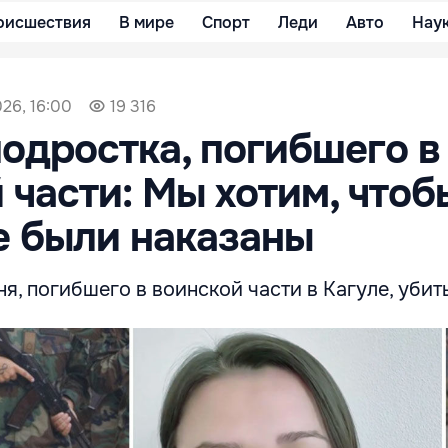
оисшествия
В мире
Спорт
Леди
Авто
Нау
026, 16:00
19 316
одростка, погибшего в
 части: Мы хотим, чтоб
е были наказаны
я, погибшего в воинской части в Кагуле, убит