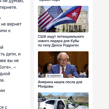
я не думаю,
тернете.
ь
 не вернет
ыми к
США ищут потенциального
нового лидера для Кубы
по типу Делси Родригес
ей
ть дети, и
зве вы не
Боге», —
одной
ле.
Америка нашла посла для
Молдовы
рии
ся с