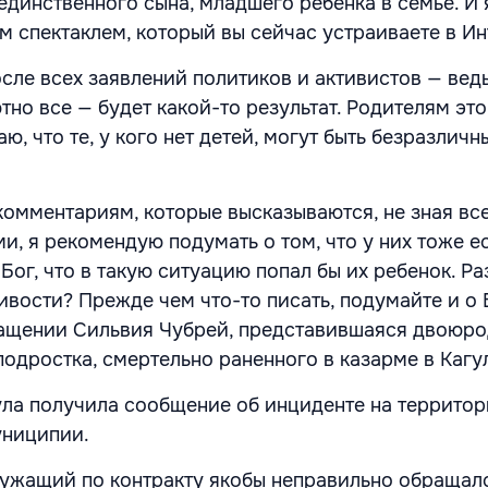
единственного сына, младшего ребенка в семье. И 
ем спектаклем, который вы сейчас устраиваете в Ин
осле всех заявлений политиков и активистов — вед
но все — будет какой-то результат. Родителям это
аю, что те, у кого нет детей, могут быть безразличн
комментариям, которые высказываются, не зная вс
и, я рекомендую подумать о том, что у них тоже ес
 Бог, что в такую ситуацию попал бы их ребенок. Ра
ивости? Прежде чем что-то писать, подумайте и о 
ращении Сильвия Чубрей, представившаяся двоюр
подростка, смертельно раненного в казарме в Кагу
ула получила сообщение об инциденте на террито
униципии.
ужащий по контракту якобы неправильно обращал