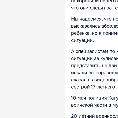
похоронили своего 
что они следят за т
Мы надеемся, что п
высказались абсолют
ребенка, но я поним
ситуации.
А специалистам по 
ситуации за кулисам
представить, не дай
искали бы справедл
сказала в видеооб
сестрой 17-летнего 
10 мая полиция Каг
воинской части в м
20-летний военносл