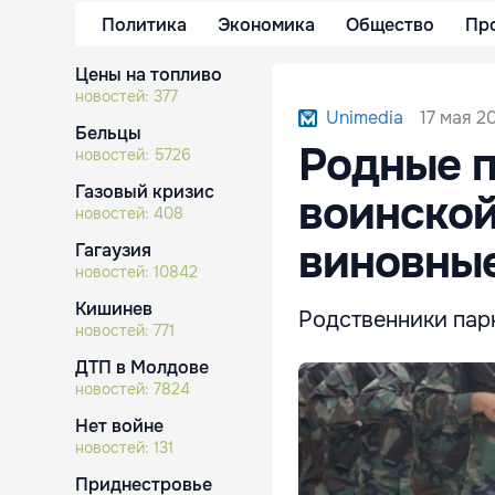
Политика
Экономика
Общество
Пр
Цены на топливо
новостей:
377
17 мая 2
Unimedia
Бельцы
Родные п
новостей:
5726
Газовый кризис
воинской
новостей:
408
виновны
Гагаузия
новостей:
10842
Кишинев
Родственники парн
новостей:
771
ДТП в Молдове
новостей:
7824
Нет войне
новостей:
131
Приднестровье