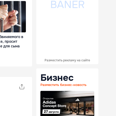
бвиняемого в
е, просит
е для сына
Разместить рекламу на сайте
Бизнес
Разместить бизнес-новость