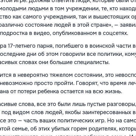
 этой игре. Должны ответить люди, которые были о
 молодыми людьми в том учреждении, те, кто наход
ство как самого учреждения, так и вышестоящих о
различно состояние людей в этой стране», — заяви
подростка в видео, опубликованном в соцсетях.
а 17-летнего парня, погибшего в воинской части в
 последние дни об этом говорили все политики, ком
расивых словах они большие специалисты.
ится в невероятно тяжелом состоянии, это невос
 невозможно просто пройти. Говорят, что время ле
ана от потери ребенка остается на всю жизнь.
сивые слова, все это были лишь пустые разговоры
 под видом слов людей, якобы заинтересованных в
се это — часть ваших политических игр. Но на сам
этой семье, об этих убитых горем родителях, котор