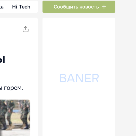
ка
Hi-Tech
Сообщить новость
ы
ы горем.