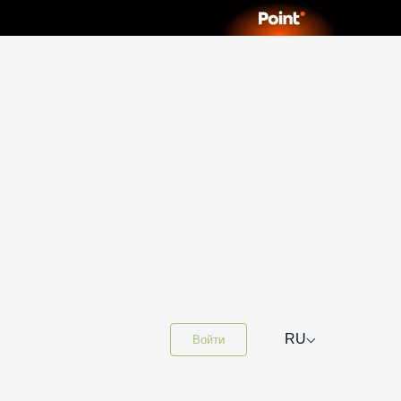
⌵
RU
Войти