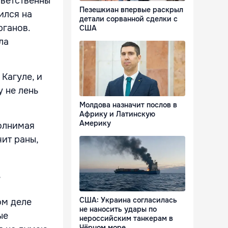
тветственны
Пезешкиан впервые раскрыл
ился на
детали сорванной сделки с
рганов.
США
ла
 Кагуле, и
у не лень
Молдова назначит послов в
Африку и Латинскую
Америку
полнимая
чит раны,
,
США: Украина согласилась
ом деле
не наносить удары по
ые
нероссийским танкерам в
Чёрном море