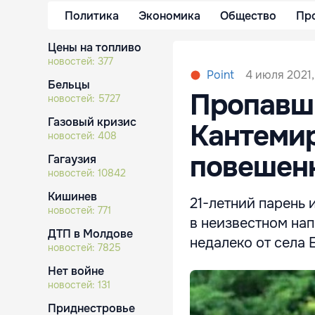
Политика
Экономика
Общество
Пр
Цены на топливо
новостей:
377
4 июля 2021,
Point
Бельцы
Пропавш
новостей:
5727
Газовый кризис
Кантемир
новостей:
408
повешен
Гагаузия
новостей:
10842
Кишинев
21-летний парень 
новостей:
771
в неизвестном нап
ДТП в Молдове
недалеко от села 
новостей:
7825
Нет войне
новостей:
131
Приднестровье