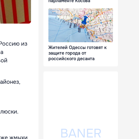
парламенте Косова
 Россию из
Жителей Одессы готовят к
на
защите города от
российского десанта
вой
айонез,
ллюски.
кже жмыхи.