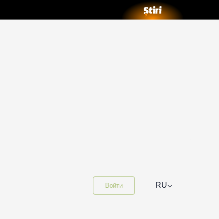
⌵
RU
Войти