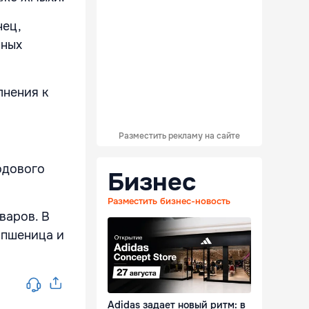
нец,
чных
лнения к
Разместить рекламу на сайте
одового
Бизнес
Разместить бизнес-новость
варов. В
, пшеница и
Adidas задает новый ритм: в