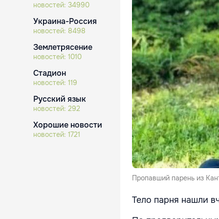
новостей:
34990
Украина-Россия
новостей:
8498
Землетрясение
новостей:
1010
Стадион
новостей:
119
Русский язык
новостей:
292
Хорошие новости
новостей:
1721
Пропавший парень из Кан
Тело парня нашли в