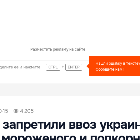
Разместить рекламу на сайте
Нашли ошибку в тексте
+
делите ее и нажмите
CTRL
ENTER
Сообщите нам!
0:15
4 205
 запретили ввоз украи
 мороженого и попкор