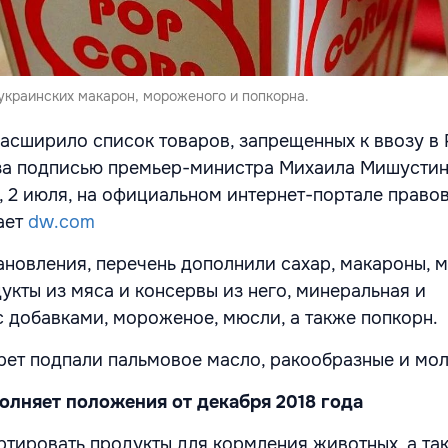
украинских макарон, мороженого и попкорна.
асширило список товаров, запрещенных к ввозу в
 за подписью премьер-министра Михаила Мишусти
, 2 июля, на официальном интернет-портале право
ает
dw.com
ановления, перечень дополнили сахар, макароны, м
дукты из мяса и консервы из него, минеральная и
с добавками, мороженое, мюсли, а также попкорн.
прет подпали пальмовое масло, ракообразные и мо
олняет положения от декабря 2018 года
тировать продукты для кормления животных, а та