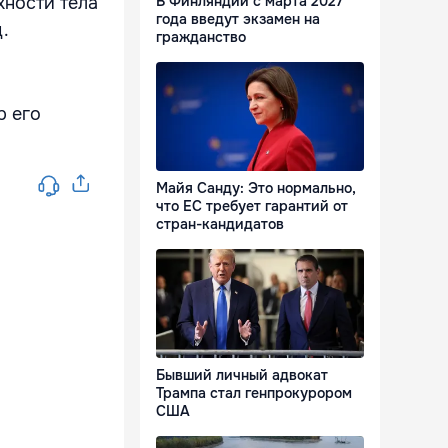
В Финляндии с марта 2027
хности тела
года введут экзамен на
.
гражданство
р его
Майя Санду: Это нормально,
что ЕС требует гарантий от
стран-кандидатов
Бывший личный адвокат
Трампа стал генпрокурором
США