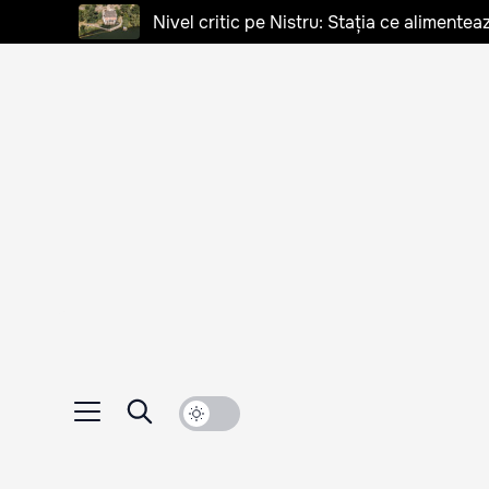
Nivel critic pe Nistru: Stația ce alimentea