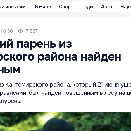
оисшествия
В мире
Спорт
Леди
Авто
Нау
 10:30
17 837
ий парень из
ского района найден
ным
из Кантемирского района, который 21 июня уш
равлении, был найден повешенным в лесу на д
Епурень.