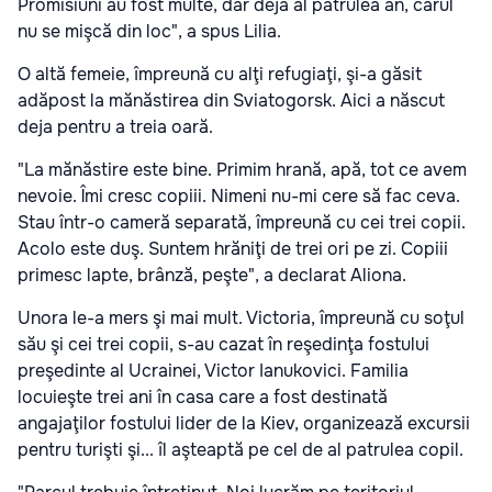
Promisiuni au fost multe, dar deja al patrulea an, carul
nu se mişcă din loc", a spus Lilia.
O altă femeie, împreună cu alţi refugiaţi, şi-a găsit
adăpost la mănăstirea din Sviatogorsk. Aici a născut
deja pentru a treia oară.
"La mănăstire este bine. Primim hrană, apă, tot ce avem
nevoie. Îmi cresc copiii. Nimeni nu-mi cere să fac ceva.
Stau într-o cameră separată, împreună cu cei trei copii.
Acolo este duş. Suntem hrăniţi de trei ori pe zi. Copiii
primesc lapte, brânză, peşte", a declarat Aliona.
Unora le-a mers şi mai mult. Victoria, împreună cu soţul
său şi cei trei copii, s-au cazat în reşedinţa fostului
preşedinte al Ucrainei, Victor Ianukovici. Familia
locuieşte trei ani în casa care a fost destinată
angajaţilor fostului lider de la Kiev, organizează excursii
pentru turişti şi... îl aşteaptă pe cel de al patrulea copil.