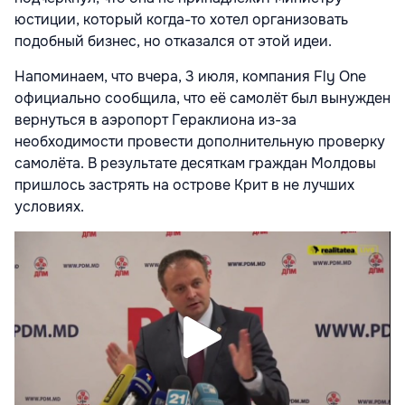
юстиции, который когда-то хотел организовать
подобный бизнес, но отказался от этой идеи.
Напоминаем, что вчера, 3 июля, компания Fly One
официально сообщила, что её самолёт был вынужден
вернуться в аэропорт Гераклиона из-за
необходимости провести дополнительную проверку
самолёта. В результате десяткам граждан Молдовы
пришлось застрять на острове Крит в не лучших
условиях.