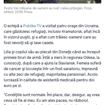
Peste trei milioane de oameni au luat calea pribegiei. Poza
simbol: DONi Press
O echipă a
Publika TV
a vizitat patru oraşe din Ucraina,
care găzduiesc refugiaţi, inclusiv Kramatorsk, aflat încă
în vizorul puştii, şi a aflat cum trăiesc oamenii care au
fost nevoiţi să-şi lase casele.
Lilia şi copilul său au plecat din Doneţk când au început
primele tiruri de armă. Întâi a mers în regiunea Odesa, la
cunoscuţi, după care a ajuns la Slaviansk. Femeia suferă
de cancer şi locuieşte într-un fost sanatoriu, împreună
cu alte zeci de refugiaţi, majoritatea pensionari. Acolo
lucrează în calitate de asistentă medicală pentru doi
euro pe zi.
"Condiţiile sunt normale. Îmi place, dar, desigur, aş vrea
ceva să fie al meu. Eu am ales pacea, nu războiul.