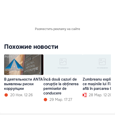
Разместить рекламу на сайте
Похожие новости
В деятельности ANTA
Încă două cazuri de
Zumbreanu explică
выявлены риски
corupție la obținerea
ce mașinile lui Filat
коррупции
permiselor de
află în parcarea C
conducere
20 Ноя. 12:26
28 Мар. 12:20
29 Мар. 17:27