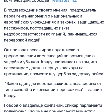
компенсации, сообщает
realitatea.md
.
В подтверждение своего мнения, председатель
парламента напомнил о национальных и
европейских учреждениях и законах, защищающих
пассажиров, пострадавших из-за
недобросовестности компаний, занимающихся
перевозкой людей.
Он призвал пассажиров подать иски о
предоставлении компенсаций по возмещению
ущерба и убытков. Канду настаивает на том, что
пассажирам должны вернуть расходы на
проживание, возместить ущерб за задержку рейса.
"Закон един для всех пассажиров, независимо от
типа самолёта и компании-перевозчика", - заявил
Канду.
Говоря о владельце компании, спикер парламента
подчеркнул, что она не принадлежит министру