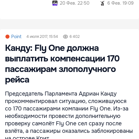
20 Фев. 22:50
6 Фев. 19:09
Point
4 июля 2017, 15:54
6 402
Канду: Fly One должна
выплатить компенсации 170
пассажирам злополучного
рейса
Председатель Парламента Адриан Канду
прокомментировал ситуацию, сложившуюся
со 170 пассажирами компании Fly One. Из-за
необходимости провести дополнительную
проверку самолёт Fly One сел сразу после
взлёта, а пассажиры оказались заблокированы
на острове Крит.