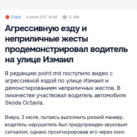
Point
4 июля 2017, 15:48
12 396
Агрессивную езду и
неприличные жесты
продемонстрировал водитель
на улице Измаил
В редакцию point.md поступило видео с
агрессивной ездой по улице Измаил и
демонстированием неприличных жестов. В
лихачестве участвовал водитель автомобиля
Skoda Octavia.
Вчера, 3 июля, пытаясь выполнить резкий маневр,
водитель-нарушитель был предупрежден звуковым
сигналом, однако проигнорировав его через окно