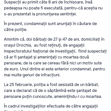
Suspecții au primit câte 8 ani de închisoare, însă
pedeapsa nu poate fi executată, pentru-că aceștia nu
s-au prezentat la pronunțarea sentinței.
În prezent, condamnații sunt anunțați în căutare de
către poliție.
Amintim că, doi bărbați de 27 și 47 de ani, domiciliați în
orașul Drochia, au fost reținuți, de angajații
Inspectoratului Național de Investigații, fiind suspectați
că ar fi șantajat și amenințați cu moartea două
persoane, de la care se cereau fără nici un motiv sute
de euro. Unul dintre ei este anterior condamnat, pentru
mai multe genuri de infracțiuni.
La 25 februarie, poliția a fost sesizată de un bărbat,
care a declarat că de o săptămînă este șantajat de
persoane puțin cunoscute, amenințîndu-l cu moartea.
În cadrul investigațiilor efectuate de către angajații