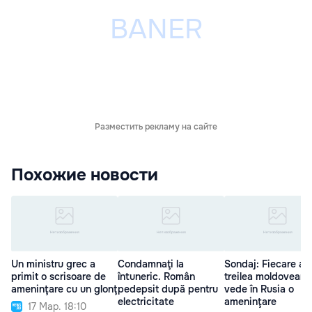
Разместить рекламу на сайте
Похожие новости
Un ministru grec a
Condamnaţi la
Sondaj: Fiecare al
primit o scrisoare de
întuneric. Român
treilea moldovean
ameninţare cu un glonţ
pedepsit după pentru
vede în Rusia o
electricitate
ameninţare
17 Мар. 18:10