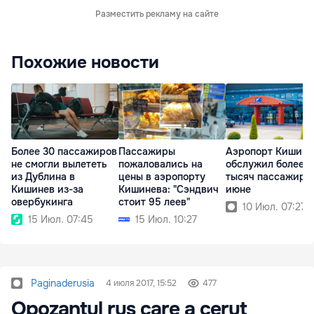
Разместить рекламу на сайте
Похожие новости
Более 30 пассажиров
Пассажиры
Аэропорт Кишинё
не смогли вылететь
пожаловались на
обслужил более 7
из Дублина в
цены в аэропорту
тысяч пассажиро
Кишинев из-за
Кишинева: "Сэндвич
июне
овербукинга
стоит 95 леев"
10 Июл. 07:27
15 Июл. 07:45
15 Июл. 10:27
Paginaderusia
4 июля 2017, 15:52
477
Opozantul rus care a cerut