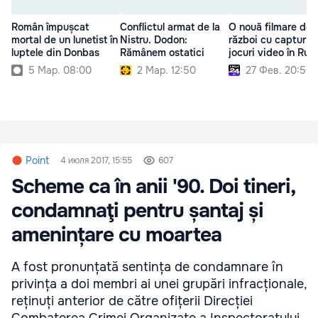
Român împușcat
Conflictul armat de la
O nouă filmare de
mortal de un lunetist în
Nistru. Dodon:
război cu capturi d
luptele din Donbas
Rămânem ostatici
jocuri video în Rus
5 Мар. 08:00
2 Мар. 12:50
27 Фев. 20:50
Point
4 июля 2017, 15:55
607
Scheme ca în anii '90. Doi tineri,
condamnaţi pentru șantaj și
amenințare cu moartea
A fost pronunțată sentința de condamnare în
privința a doi membri ai unei grupări infracționale,
reținuți anterior de către ofițerii Direcției