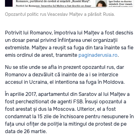
Opozantul politic rus Veaceslav Malțev a părăsit Rusia.
Potrivit lui Romanov, împotriva lui Malțev a fost deschis
un dosar penal privind înființarea unei organizații
extremiste. Malțev a reușit sa fuga din tara înainte sa fie
emis ordinul de arest, transmite
paginaderusia.ro
.
Nu se stie unde se afla in prezent opozantul rus, dar
Romanov a dezvăluit că inainte de a i se interzice
accesul in Ucraina, el intentiona sa fuga în Moldova.
În aprilie 2017, apartamentul din Saratov al lui Malțev a
fost perchezitionat de agenti FSB. Însuși opozantul a
fost arestat și dus la Moscova. Ulterior, el a fost
condamnat la 15 zile de închisoare pentru nesupunere în
fața unui ofițer de poliție la mitingul de protest de pe
data de 26 martie.