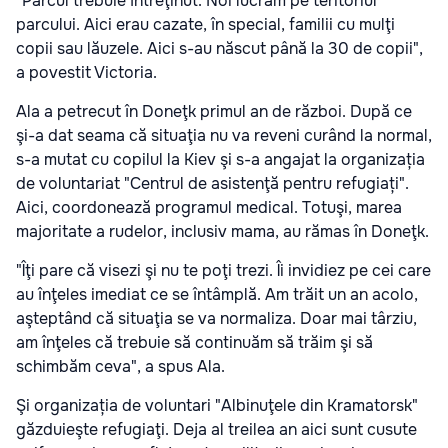
"Parcul trebuie întreţinut. Noi lucrăm pe teritoriul
parcului. Aici erau cazate, în special, familii cu mulţi
copii sau lăuzele. Aici s-au născut până la 30 de copii",
a povestit Victoria.
Ala a petrecut în Doneţk primul an de război. După ce
şi-a dat seama că situaţia nu va reveni curând la normal,
s-a mutat cu copilul la Kiev şi s-a angajat la organizația
de voluntariat "Centrul de asistenţă pentru refugiați".
Aici, coordonează programul medical. Totuşi, marea
majoritate a rudelor, inclusiv mama, au rămas în Doneţk.
"Îţi pare că visezi şi nu te poţi trezi. Îi invidiez pe cei care
au înţeles imediat ce se întâmplă. Am trăit un an acolo,
aşteptând că situaţia se va normaliza. Doar mai târziu,
am înţeles că trebuie să continuăm să trăim şi să
schimbăm ceva", a spus Ala.
Şi organizația de voluntari "Albinuţele din Kramatorsk"
găzduieşte refugiaţi. Deja al treilea an aici sunt cusute