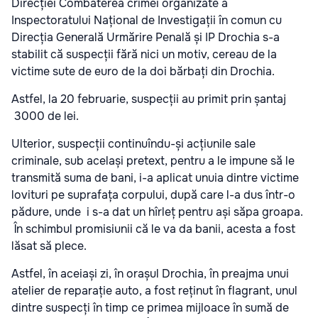
Direcției Combaterea crimei organizate a
Inspectoratului Național de Investigații în comun cu
Direcția Generală Urmărire Penală și IP Drochia s-a
stabilit că suspecții fără nici un motiv, cereau de la
victime sute de euro de la doi bărbați din Drochia.
Astfel, la 20 februarie, suspecții au primit prin șantaj
3000 de lei.
Ulterior, suspecții continuîndu-și acțiunile sale
criminale, sub același pretext, pentru a le impune să le
transmită suma de bani, i-a aplicat unuia dintre victime
lovituri pe suprafața corpului, după care l-a dus într-o
pădure, unde i s-a dat un hîrleț pentru ași săpa groapa.
În schimbul promisiunii că le va da banii, acesta a fost
lăsat să plece.
Astfel, în aceiași zi, în orașul Drochia, în preajma unui
atelier de reparație auto, a fost reținut în flagrant, unul
dintre suspecți în timp ce primea mijloace în sumă de