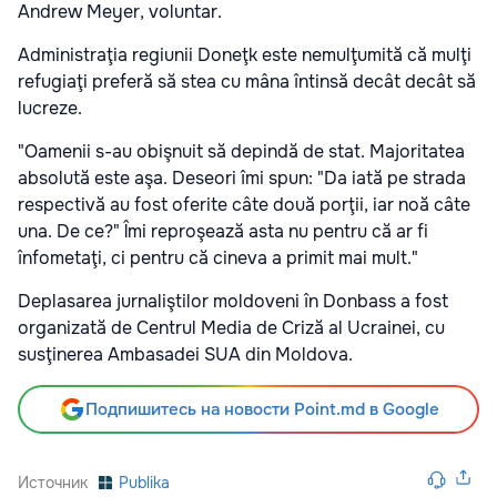
Andrew Meyer, voluntar.
Administraţia regiunii Doneţk este nemulţumită că mulţi
refugiaţi preferă să stea cu mâna întinsă decât decât să
lucreze.
"Oamenii s-au obişnuit să depindă de stat. Majoritatea
absolută este aşa. Deseori îmi spun: "Da iată pe strada
respectivă au fost oferite câte două porţii, iar noă câte
una. De ce?" Îmi reproşează asta nu pentru că ar fi
înfometaţi, ci pentru că cineva a primit mai mult."
Deplasarea jurnaliştilor moldoveni în Donbass a fost
organizată de Centrul Media de Criză al Ucrainei, cu
susţinerea Ambasadei SUA din Moldova.
Подпишитесь на новости Point.md в Google
Источник
Publika