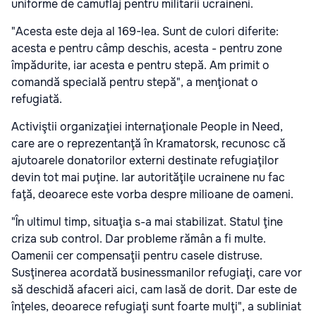
uniforme de camuflaj pentru militarii ucraineni.
"Acesta este deja al 169-lea. Sunt de culori diferite:
acesta e pentru câmp deschis, acesta - pentru zone
împădurite, iar acesta e pentru stepă. Am primit o
comandă specială pentru stepă", a menţionat o
refugiată.
Activiştii organizaţiei internaţionale People in Need,
care are o reprezentanţă în Kramatorsk, recunosc că
ajutoarele donatorilor externi destinate refugiaţilor
devin tot mai puţine. Iar autorităţile ucrainene nu fac
faţă, deoarece este vorba despre milioane de oameni.
"În ultimul timp, situaţia s-a mai stabilizat. Statul ţine
criza sub control. Dar probleme rămân a fi multe.
Oamenii cer compensaţii pentru casele distruse.
Susţinerea acordată businessmanilor refugiaţi, care vor
să deschidă afaceri aici, cam lasă de dorit. Dar este de
înţeles, deoarece refugiaţi sunt foarte mulţi", a subliniat