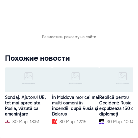
Разместить рекламу на сайте
Похожие новости
Sondaj: Ajutorul UE,
În Moldova mor cei mai
Replică pentru
tot mai apreciata.
mulți oameni în
Occident: Rusia
Rusia, văzută ca
incendii, după Rusia şi
expulzează 150 de
ameninţare
Belarus
diplomați
30 Мар. 13:51
30 Мар. 12:15
30 Мар. 10:14