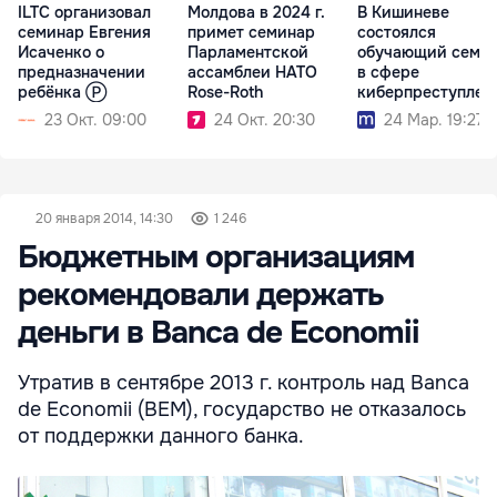
ILTC организовал
Молдова в 2024 г.
В Кишиневе
семинар Евгения
примет семинар
состоялся
Исаченко о
Парламентской
обучающий семи
предназначении
ассамблеи НАТО
в сфере
ребёнка Ⓟ
Rose-Roth
киберпреступлен
23 Окт. 09:00
24 Окт. 20:30
24 Мар. 19:27
20 января 2014, 14:30
1 246
Бюджетным организациям
рекомендовали держать
деньги в Banca de Economii
Утратив в сентябре 2013 г. контроль над Banca
de Economii (BEM), государство не отказалось
от поддержки данного банка.