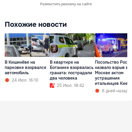
Разместить рекламу на сайте
Похожие новости
В Кишинёве на
В квартире на
Посольство Росс
парковке взорвался
Ботанике взорвалась
назвало взрыв в
автомобиль
граната: пострадали
Москве актом
два человека
устрашения
24 Июл. 16:10
итальянцев Киев
25 Июл. 18:42
6 дней назад