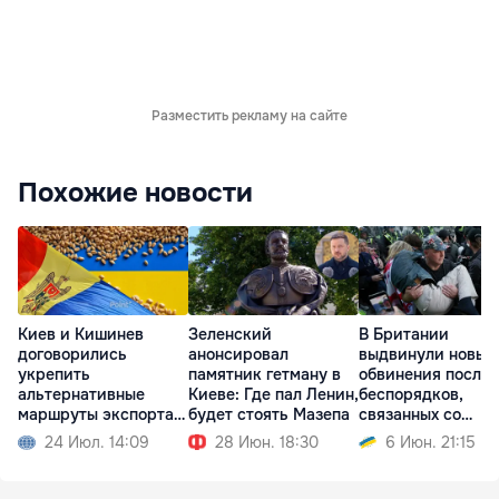
Разместить рекламу на сайте
Похожие новости
Киев и Кишинев
Зеленский
В Британии
договорились
анонсировал
выдвинули новые
укрепить
памятник гетману в
обвинения после
альтернативные
Киеве: Где пал Ленин,
беспорядков,
маршруты экспорта
будет стоять Мазепа
связанных со
зерна
смертью студент
24 Июл. 14:09
28 Июн. 18:30
6 Июн. 21:15