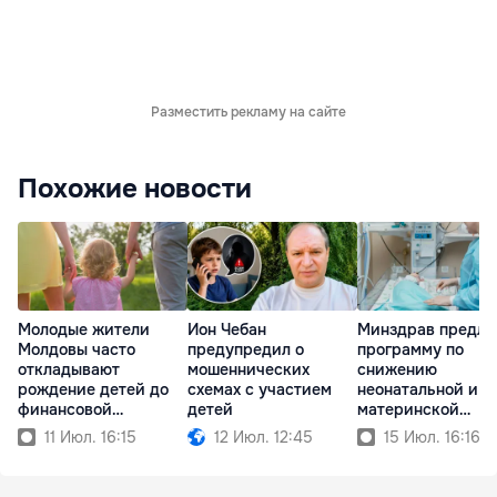
Разместить рекламу на сайте
Похожие новости
Молодые жители
Ион Чебан
Минздрав предла
Молдовы часто
предупредил о
программу по
откладывают
мошеннических
снижению
рождение детей до
схемах с участием
неонатальной и
финансовой
детей
материнской
стабильности
смертности
11 Июл. 16:15
12 Июл. 12:45
15 Июл. 16:16