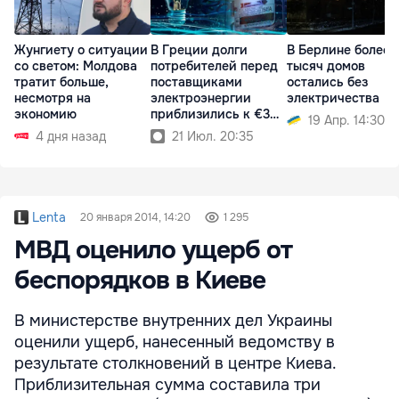
Жунгиету о ситуации
В Греции долги
В Берлине более 1
со светом: Молдова
потребителей перед
тысяч домов
тратит больше,
поставщиками
остались без
несмотря на
электроэнергии
электричества
экономию
приблизились к €3
19 Апр. 14:30
млрд
4 дня назад
21 Июл. 20:35
Lenta
20 января 2014, 14:20
1 295
МВД оценило ущерб от
беспорядков в Киеве
В министерстве внутренних дел Украины
оценили ущерб, нанесенный ведомству в
результате столкновений в центре Киева.
Приблизительная сумма составила три