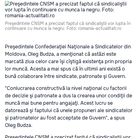
Preşedintele CNSM a precizat faptul că sindicaliştii vor lupta în
continuare cu munca la negru. Foto: romania-actualitati.ro
Preşedintele Confederaţiei Naţionale a Sindicatelor din
Moldova, Oleg Budza, a menţionat că astăzi este
marcată ziua celor care îşi cîştigă existenţa prin propria
lor muncă. Acesta a mai spus că în ultimii ani există o
bună colaborare între sindicate, patronate şi Guvern.
"Conlucrarea constructivă la nivel naţional cu factorii
de decizie şi patronate a dus la crearea unor condiţii de
muncă mai bune pentru angajaţi. Acest lucru se
datorează şi faptului că unele propuneri ale sindicatelor
şi patronatelor au fost acceptate de Guvern", a spus
Oleg Budza.
Preşedintele CNSM a precizat faptul că sindicaliştii vor