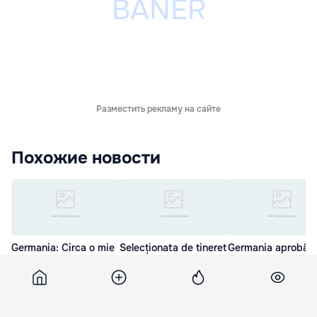
Разместить рекламу на сайте
Похожие новости
Germania: Circa o mie
Selecționata de tineret
Germania aprobă
de persoane şi-au
a pierdut meciul cu
proiectul gazoduct
pierdut viaţa din
echipa Croației
Nord Stream-2
cauza gripei
28 Мар. 12:44
27 Мар. 17:25
29 Мар. 22:50