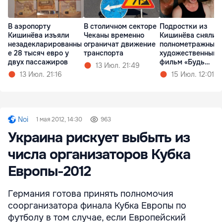
В аэропорту
В столичном секторе
Подростки из
Кишинёва изъяли
Чеканы временно
Кишинёва сняли
незадекларированны
ограничат движение
полнометражный
е 28 тысяч евро у
транспорта
художественный
двух пассажиров
фильм «Будь
13 Июл. 21:49
Золотым»
13 Июл. 21:16
15 Июл. 12:01
Noi
1 мая 2012, 14:30
963
Украина рискует выбыть из
числа организаторов Кубка
Европы-2012
Германия готова принять полномочия
соорганизатора финала Кубка Европы по
футболу в том случае, если Европейский