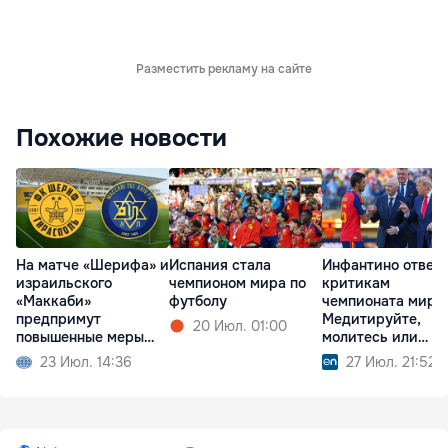
Разместить рекламу на сайте
Похожие новости
На матче «Шерифа» и
Испания стала
Инфантино ответ
израильского
чемпионом мира по
критикам
«Маккаби»
футболу
чемпионата мира:
предпримут
Медитируйте,
20 Июл. 01:00
повышенные меры
молитесь или
безопасности
смотрите футбол
23 Июл. 14:36
27 Июл. 21:52