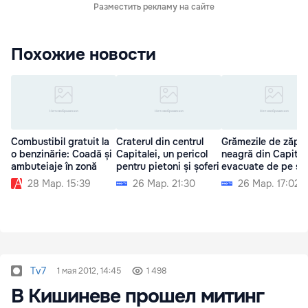
Разместить рекламу на сайте
Похожие новости
Combustibil gratuit la
Craterul din centrul
Grămezile de zăpa
o benzinărie: Coadă și
Capitalei, un pericol
neagră din Capital
ambuteiaje în zonă
pentru pietoni și șoferi
evacuate de pe str
28 Мар. 15:39
26 Мар. 21:30
26 Мар. 17:02
Tv7
1 мая 2012, 14:45
1 498
В Кишиневе прошел митинг