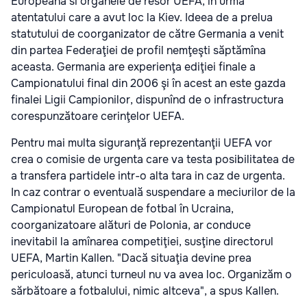
Europeana si organele de resor UEFA, in urma
atentatului care a avut loc la Kiev. Ideea de a prelua
statutului de coorganizator de către Germania a venit
din partea Federaţiei de profil nemţeşti săptămîna
aceasta. Germania are experienţa ediţiei finale a
Campionatului final din 2006 şi în acest an este gazda
finalei Ligii Campionilor, dispunînd de o infrastructura
corespunzătoare cerinţelor UEFA.
Pentru mai multa siguranţă reprezentanţii UEFA vor
crea o comisie de urgenta care va testa posibilitatea de
a transfera partidele intr-o alta tara in caz de urgenta.
In caz contrar o eventuală suspendare a meciurilor de la
Campionatul European de fotbal în Ucraina,
coorganizatoare alături de Polonia, ar conduce
inevitabil la amînarea competiţiei, susţine directorul
UEFA, Martin Kallen. "Dacă situaţia devine prea
periculoasă, atunci turneul nu va avea loc. Organizăm o
sărbătoare a fotbalului, nimic altceva", a spus Kallen.