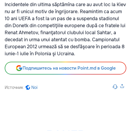
Incidentele din ultima săptămîna care au avut loc la Kiev
nu ar fi unicul motiv de îngrijorare. Reamintim ca acum
10 ani UEFA a fost la un pas de a suspenda stadionul
din Donetk din competiţiile europene după ce fratele lui
Renat Ahmetov, finanţatorul clubului local Sahtar, a
decedat in urma unui atentat cu bomba. Campionatul
European 2012 urmează să se desfăşoare în perioada 8
iunie-1 iulie în Polonia şi Ucraina.
Подпишитесь на новости Point.md в Google
Источник
Noi