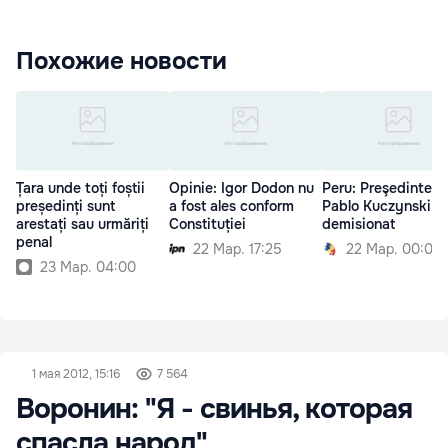
Похожие новости
Țara unde toți foștii
Opinie: Igor Dodon nu
Peru: Preşedintele
președinți sunt
a fost ales conform
Pablo Kuczynski a
arestați sau urmăriți
Constituției
demisionat
penal
22 Мар. 17:25
22 Мар. 00:00
23 Мар. 04:00
1 мая 2012, 15:16
7 564
Воронин: "Я - свинья, которая
спасла народ"