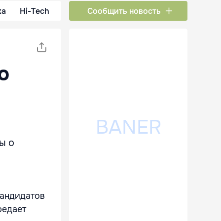
ка
Hi-Tech
Сообщить новость
о
ы о
кандидатов
редает