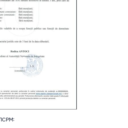
 ПСРМ: