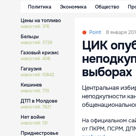
Политика
Экономика
Общество
Пр
Цены на топливо
новостей:
376
8 января 201
Point
Бельцы
ЦИК опуб
новостей:
5726
Газовый кризис
неподкуп
новостей:
406
выборах
Гагаузия
новостей:
10842
Кишинев
Центральная изби
новостей:
770
неподкупности ка
ДТП в Молдове
общенациональном
новостей:
7821
Нет войне
На официальном сай
новостей:
131
от ПКРМ, ПСРМ, ДПМ
Приднестровье