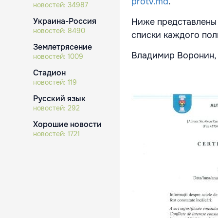
protv.md
.
новостей:
34987
Украина-Россия
Ниже представлены 
новостей:
8490
списки каждого по
Землетрясение
Владимир Воронин,
новостей:
1009
Стадион
новостей:
119
Русский язык
новостей:
292
Хорошие новости
новостей:
1721