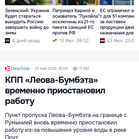
Зеленский: Украина
Патриарх Кирилл и
ЕС ограничил экс
будет стараться
основатель "Лукойла"
т для 51 компании
вынудить Россию
исключены из 21-го
за поставки
завершить войну до
пакета санкций ЕС
продукции двойн
зимы
против РФ
назначения для 
6 дней назад
13 Июл. 08:52
23 Июл. 23:04
Deschide
25 мая 2026, 18:00
17 461
КПП «Леова-Бумбэта»
временно приостановил
работу
Пункт пропуска Леова–Бумбэта на границе с
Румынией вновь временно приостановил
работу из-за повышения уровня воды в реке
Прут.