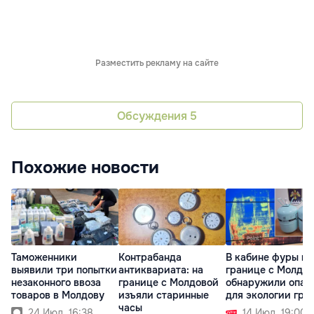
Разместить рекламу на сайте
Обсуждения
5
Похожие новости
Таможенники
Контрабанда
В кабине фуры на
выявили три попытки
антиквариата: на
границе с Молдо
незаконного ввоза
границе с Молдовой
обнаружили опас
товаров в Молдову
изъяли старинные
для экологии гру
часы
24 Июл. 16:38
14 Июл. 19:00