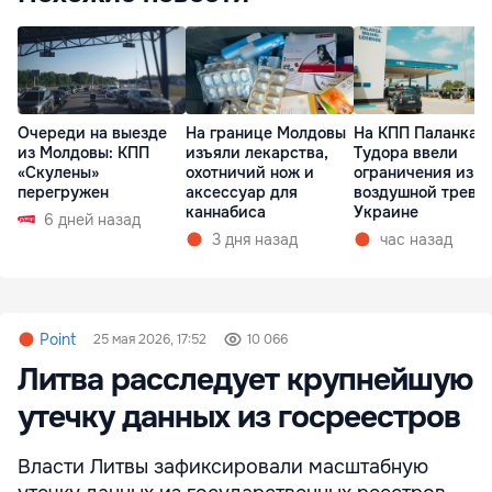
Очереди на выезде
На границе Молдовы
На КПП Паланка и
из Молдовы: КПП
изъяли лекарства,
Тудора ввели
«Скулены»
охотничий нож и
ограничения из-з
перегружен
аксессуар для
воздушной тревог
каннабиса
Украине
6 дней назад
3 дня назад
час назад
Point
25 мая 2026, 17:52
10 066
Литва расследует крупнейшую
утечку данных из госреестров
Власти Литвы зафиксировали масштабную