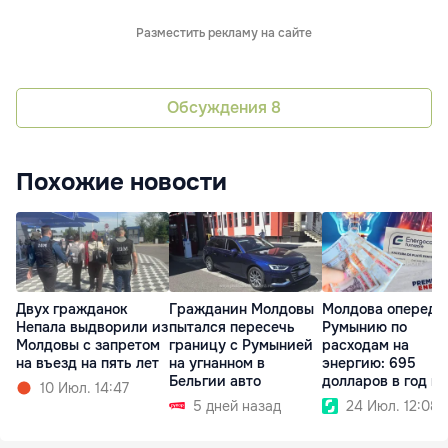
Разместить рекламу на сайте
Обсуждения
8
Похожие новости
Двух гражданок
Гражданин Молдовы
Молдова опереди
Непала выдворили из
пытался пересечь
Румынию по
Молдовы с запретом
границу с Румынией
расходам на
на въезд на пять лет
на угнанном в
энергию: 695
Бельгии авто
долларов в год на
10 Июл. 14:47
человека
5 дней назад
24 Июл. 12:08