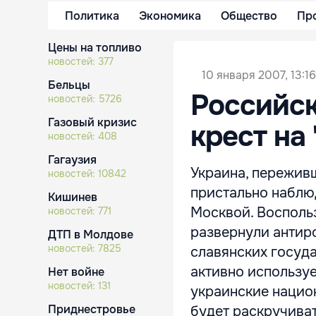
Политика
Экономика
Общество
Пр
Цены на топливо
новостей:
377
10 января 2007, 13:16
Бельцы
Российск
новостей:
5726
Газовый кризис
крест на
новостей:
408
Гагаузия
Украина, переживш
новостей:
10842
пристально наблю
Кишинев
Москвой. Восполь
новостей:
771
развернули антир
ДТП в Молдове
новостей:
7825
славянских госуда
активно используе
Нет войне
новостей:
131
украинские нацио
Приднестровье
будет раскручиват