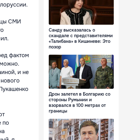
елоруссии.
ницы СМИ
то
Санду высказалась о
скандале с представителями
ил.
«Талибана» в Кишиневе: Это
позор
ред фактом
зможно.
иной, и не
 нового
 Лукашенко
Дрон залетел в Болгарию со
стороны Румынии и
взорвался в 100 метрах от
границы
от
е по
на
ый, я