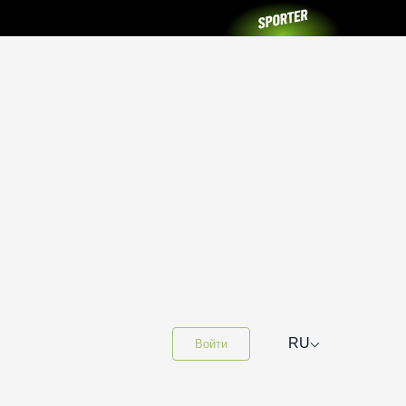
⌵
RU
Войти