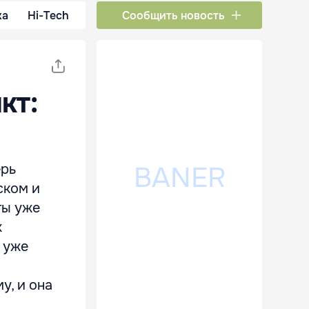
ка
Hi-Tech
Сообщить новость
кт:
ерь
ском и
ты уже
х
 уже
у, и она