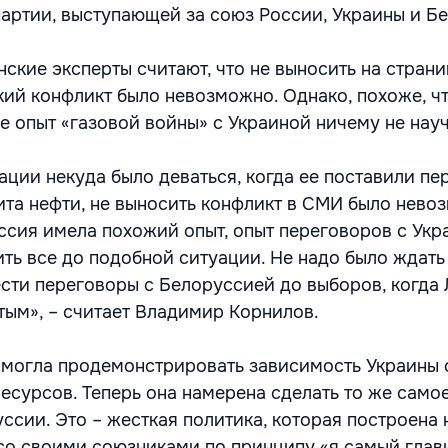
артии, выступающей за союз России, Украины и Б
нские эксперты считают, что не выносить на стра
ий конфликт было невозможно. Однако, похоже, ч
е опыт «газовой войны» с Украиной ничему не науч
ции некуда было деваться, когда ее поставили пе
та нефти, не выносить конфликт в СМИ было нево
ссия имела похожий опыт, опыт переговоров с Укра
ть все до подобной ситуации. Не надо было ждать
вести переговоры с Белоруссией до выборов, когда
тым», – считает Владимир Корнилов.
смогла продемонстрировать зависимость Украины 
есурсов. Теперь она намерена сделать то же само
ссии. Это – жесткая политика, которая построена 
о своими союзниками по принципу «я самый главн