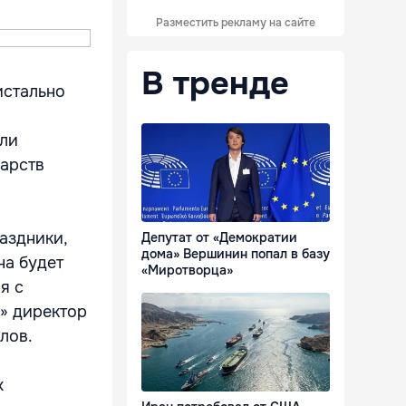
Разместить рекламу на сайте
В тренде
истально
ули
дарств
аздники,
Депутат от «Демократии
дома» Вершинин попал в базу
на будет
«Миротворца»
я с
» директор
лов.
х