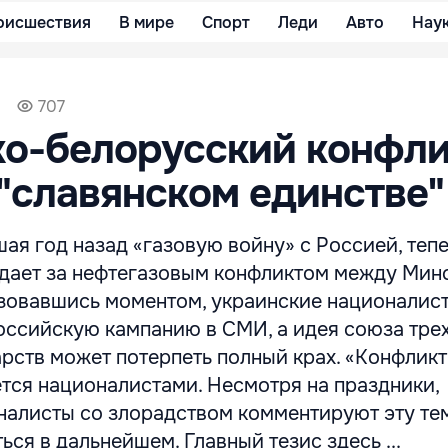
оисшествия
В мире
Спорт
Леди
Авто
Нау
707
о-белорусский конфли
 "славянском единстве"
ая год назад «газовую войну» с Россией, теп
дает за нефтегазовым конфликтом между Мин
зовавшись моментом, украинские националис
оссийскую кампанию в СМИ, а идея союза тре
рств может потерпеть полный крах. «Конфликт
тся националистами. Несмотря на праздники,
налисты со злорадством комментируют эту тем
ься в дальнейшем. Главный тезис здесь ...