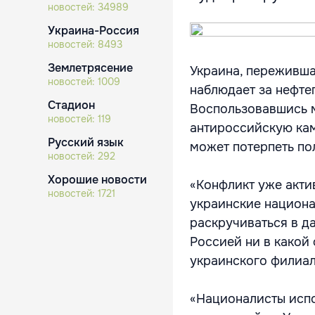
новостей:
34989
Украина-Россия
новостей:
8493
Землетрясение
Украина, переживша
новостей:
1009
наблюдает за нефт
Стадион
Воспользовавшись 
новостей:
119
антироссийскую кам
Русский язык
может потерпеть по
новостей:
292
Хорошие новости
«Конфликт уже акти
новостей:
1721
украинские национа
раскручиваться в д
Россией ни в какой
украинского филиал
«Националисты испо