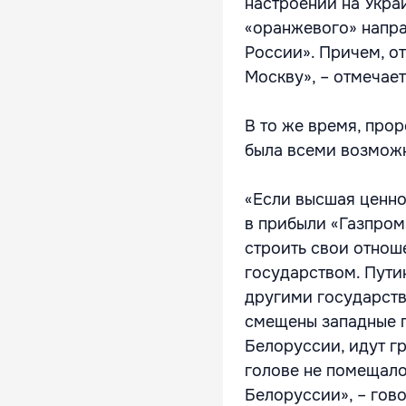
настроений на Украи
«оранжевого» напра
России». Причем, от
Москву», – отмечае
В то же время, про
была всеми возмож
«Если высшая ценнос
в прибыли «Газпром
строить свои отнош
государством. Путин
другими государств
смещены западные г
Белоруссии, идут гр
голове не помещало
Белоруссии», – гов