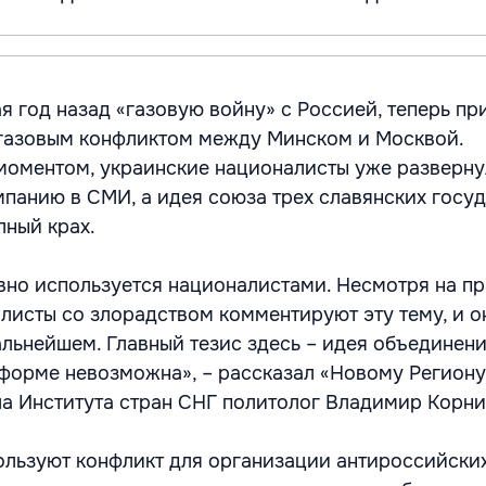
я год назад «газовую войну» с Россией, теперь пр
егазовым конфликтом между Минском и Москвой.
моментом, украинские националисты уже разверн
панию в СМИ, а идея союза трех славянских госу
лный крах.
вно используется националистами. Несмотря на пр
листы со злорадством комментируют эту тему, и о
альнейшем. Главный тезис здесь – идея объединени
 форме невозможна», – рассказал «Новому Региону
а Института стран СНГ политолог Владимир Корни
льзуют конфликт для организации антироссийски