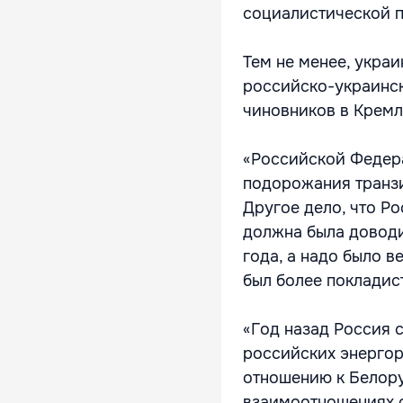
социалистической п
Тем не менее, украи
российско-украинск
чиновников в Кремл
«Российской Федера
подорожания транзи
Другое дело, что Ро
должна была доводи
года, а надо было 
был более покладис
«Год назад Россия 
российских энергор
отношению к Белору
взаимоотношениях с