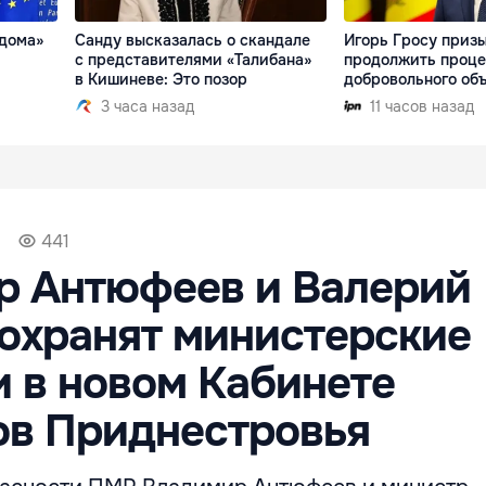
 дома»
Санду высказалась о скандале
Игорь Гросу приз
с представителями «Талибана»
продолжить проце
в Кишиневе: Это позор
добровольного об
3 часа назад
11 часов назад
441
р Антюфеев и Валерий
охранят министерские
 в новом Кабинете
ов Приднестровья