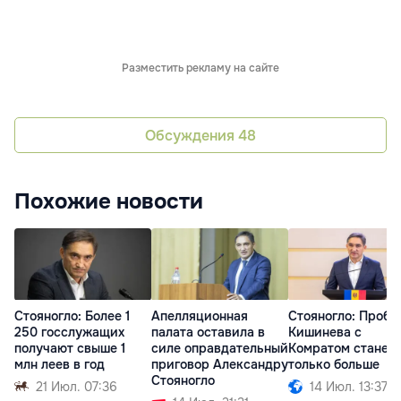
Разместить рекламу на сайте
Обсуждения
48
Похожие новости
Стояногло: Более 1
Апелляционная
Стояногло: Пробл
250 госслужащих
палата оставила в
Кишинева с
получают свыше 1
силе оправдательный
Комратом станет
млн леев в год
приговор Александру
только больше
Стояногло
21 Июл. 07:36
14 Июл. 13:37