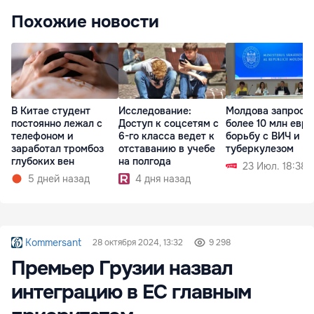
Похожие новости
Исследование:
Молдова запроси
В Китае студент
Доступ к соцсетям с
более 10 млн евро
постоянно лежал с
6-го класса ведет к
борьбу с ВИЧ и
телефоном и
отставанию в учебе
туберкулезом
заработал тромбоз
на полгода
глубоких вен
23 Июл. 18:38
4 дня назад
5 дней назад
Kommersant
28 октября 2024, 13:32
9 298
Премьер Грузии назвал
интеграцию в ЕС главным