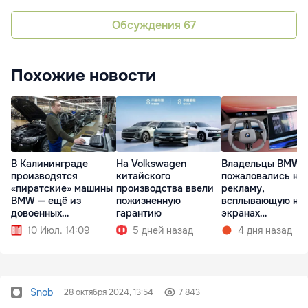
Обсуждения
67
Похожие новости
В Калининграде
На Volkswagen
Владельцы BMW
производятся
китайского
пожаловались на
«пиратские» машины
производства ввели
рекламу,
BMW — ещё из
пожизненную
всплывающую на
довоенных
гарантию
экранах
комплектующих
мультимедиа при
10 Июл. 14:09
5 дней назад
4 дня назад
запуске
Snob
28 октября 2024, 13:54
7 843