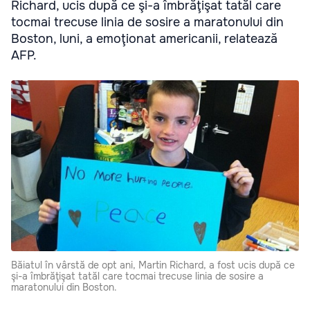
Richard, ucis după ce şi-a îmbrăţişat tatăl care
tocmai trecuse linia de sosire a maratonului din
Boston, luni, a emoţionat americanii, relatează
AFP.
Băiatul în vârstă de opt ani, Martin Richard, a fost ucis după ce
şi-a îmbrăţişat tatăl care tocmai trecuse linia de sosire a
maratonului din Boston.