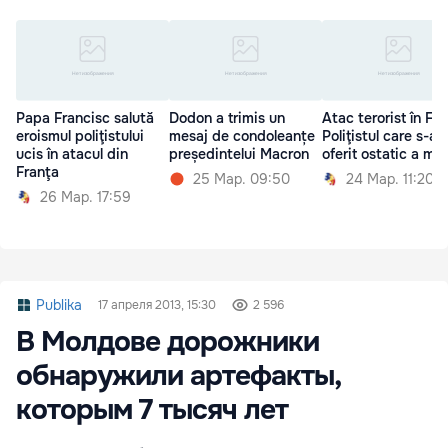
Papa Francisc salută
Dodon a trimis un
Atac terorist în Fra
eroismul poliţistului
mesaj de condoleanțe
Poliţistul care s-a
ucis în atacul din
președintelui Macron
oferit ostatic a mur
Franţa
25 Мар. 09:50
24 Мар. 11:20
26 Мар. 17:59
Publika
17 апреля 2013, 15:30
2 596
В Молдове дорожники
обнаружили артефакты,
которым 7 тысяч лет