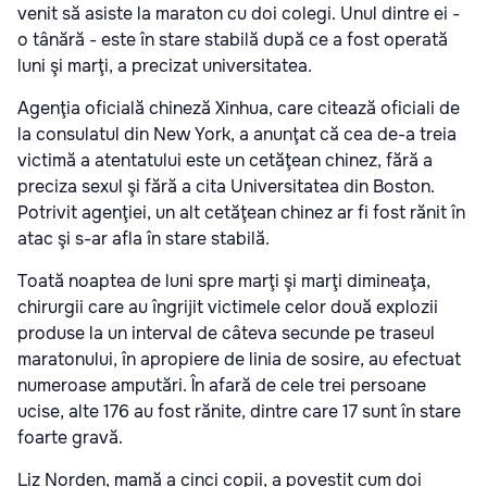
venit să asiste la maraton cu doi colegi. Unul dintre ei -
o tânără - este în stare stabilă după ce a fost operată
luni şi marţi, a precizat universitatea.
Agenţia oficială chineză Xinhua, care citează oficiali de
la consulatul din New York, a anunţat că cea de-a treia
victimă a atentatului este un cetăţean chinez, fără a
preciza sexul şi fără a cita Universitatea din Boston.
Potrivit agenţiei, un alt cetăţean chinez ar fi fost rănit în
atac şi s-ar afla în stare stabilă.
Toată noaptea de luni spre marţi şi marţi dimineaţa,
chirurgii care au îngrijit victimele celor două explozii
produse la un interval de câteva secunde pe traseul
maratonului, în apropiere de linia de sosire, au efectuat
numeroase amputări. În afară de cele trei persoane
ucise, alte 176 au fost rănite, dintre care 17 sunt în stare
foarte gravă.
Liz Norden, mamă a cinci copii, a povestit cum doi