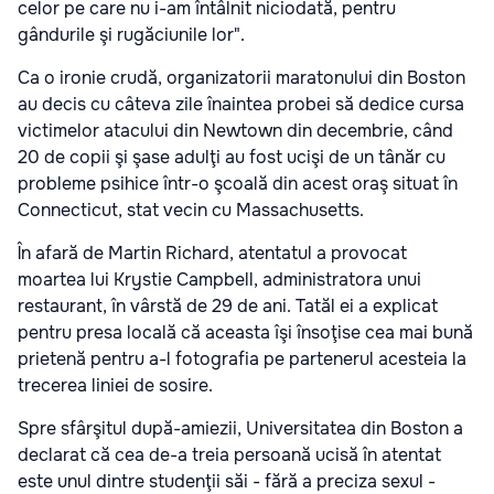
celor pe care nu i-am întâlnit niciodată, pentru
gândurile şi rugăciunile lor".
Ca o ironie crudă, organizatorii maratonului din Boston
au decis cu câteva zile înaintea probei să dedice cursa
victimelor atacului din Newtown din decembrie, când
20 de copii şi şase adulţi au fost ucişi de un tânăr cu
probleme psihice într-o şcoală din acest oraş situat în
Connecticut, stat vecin cu Massachusetts.
În afară de Martin Richard, atentatul a provocat
moartea lui Krystie Campbell, administratora unui
restaurant, în vârstă de 29 de ani. Tatăl ei a explicat
pentru presa locală că aceasta îşi însoţise cea mai bună
prietenă pentru a-l fotografia pe partenerul acesteia la
trecerea liniei de sosire.
Spre sfârşitul după-amiezii, Universitatea din Boston a
declarat că cea de-a treia persoană ucisă în atentat
este unul dintre studenţii săi - fără a preciza sexul -