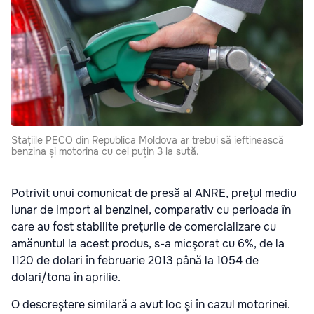
Stațiile PECO din Republica Moldova ar trebui să ieftinească
benzina și motorina cu cel puțin 3 la sută.
Potrivit unui comunicat de presă al ANRE, preţul mediu
lunar de import al benzinei, comparativ cu perioada în
care au fost stabilite preţurile de comercializare cu
amănuntul la acest produs, s-a micşorat cu 6%, de la
1120 de dolari în februarie 2013 până la 1054 de
dolari/tona în aprilie.
O descreştere similară a avut loc şi în cazul motorinei.