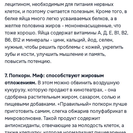
лецитином, необходимым для питания нервных
клеток, и поэтому считается полезным. Кроме того, в
белке яйца много легко усваиваемых белков, а в
желтке половина жиров - мононенасыщенные, что
тоже хорошо. Яйца содержат витамины А, Д, Е, В1, В2,
В6, В12 и минералы - цинк, кальций, йод, селен,
нужные, чтобы решить проблемы с кожей, укрепить
зубы и кости, улучшить мышление и память,
повысить потенцию.
7. Попкорн. Миф: способствуют жировым
отложениям.
В этом можно обвинить воздушную
кукурузу, которую продают в кинотеатрах, - она
сдобрена растительным жиром, сахаром, солью и
пищевыми добавками. «Правильный» попкорн лучше
приготовить самим, слегка обжарив полуфабрикат в
микроволновке. Такой продукт содержит
антиоксиданты, отвечающие за молодость клеток, а
также клетчатку, которая нормализует пищеварение