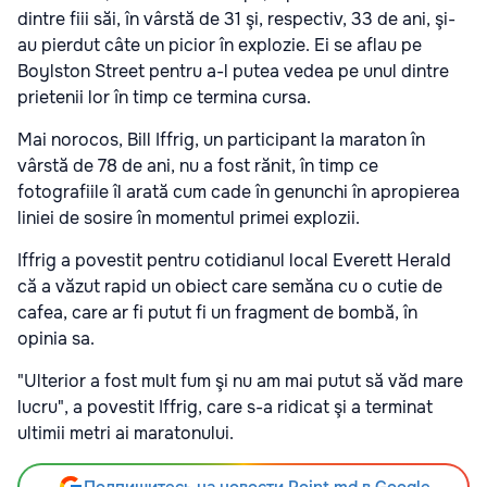
dintre fiii săi, în vârstă de 31 şi, respectiv, 33 de ani, şi-
au pierdut câte un picior în explozie. Ei se aflau pe
Boylston Street pentru a-l putea vedea pe unul dintre
prietenii lor în timp ce termina cursa.
Mai norocos, Bill Iffrig, un participant la maraton în
vârstă de 78 de ani, nu a fost rănit, în timp ce
fotografiile îl arată cum cade în genunchi în apropierea
liniei de sosire în momentul primei explozii.
Iffrig a povestit pentru cotidianul local Everett Herald
că a văzut rapid un obiect care semăna cu o cutie de
cafea, care ar fi putut fi un fragment de bombă, în
opinia sa.
"Ulterior a fost mult fum şi nu am mai putut să văd mare
lucru", a povestit Iffrig, care s-a ridicat şi a terminat
ultimii metri ai maratonului.