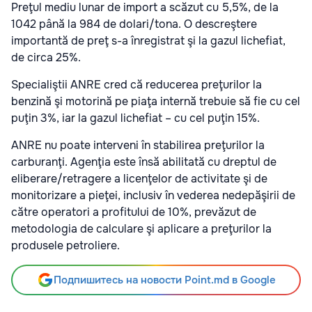
Preţul mediu lunar de import a scăzut cu 5,5%, de la
1042 până la 984 de dolari/tona. O descreştere
importantă de preţ s-a înregistrat şi la gazul lichefiat,
de circa 25%.
Specialiştii ANRE cred că reducerea preţurilor la
benzină şi motorină pe piaţa internă trebuie să fie cu cel
puţin 3%, iar la gazul lichefiat – cu cel puţin 15%.
ANRE nu poate interveni în stabilirea preţurilor la
carburanţi. Agenţia este însă abilitată cu dreptul de
eliberare/retragere a licenţelor de activitate şi de
monitorizare a pieţei, inclusiv în vederea nedepăşirii de
către operatori a profitului de 10%, prevăzut de
metodologia de calculare şi aplicare a preţurilor la
produsele petroliere.
Подпишитесь на новости Point.md в Google