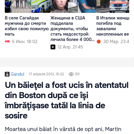
В селе Сагайдак
Женщина в США
В Италии женщин
мужчина до смерти
подделала
погибла под
избил свою пожилую
документы, чтобы
завалами
мать
стать медсестрой:
накопленных вещ
лечила более 4 000
5 Июн. 18:02
30 Мар. 23:40
человек
12 Апр. 21:45
Gandul
17 апреля 2013, 15:32
511
Un băieţel a fost ucis în atentatul
din Boston după ce îşi
îmbrăţişase tatăl la linia de
sosire
Moartea unui băiat în vârstă de opt ani, Martin