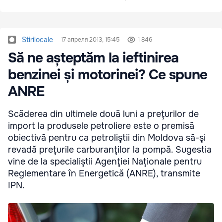
Stirilocale
17 апреля 2013, 15:45
1 846
Să ne așteptăm la ieftinirea
benzinei și motorinei? Ce spune
ANRE
Scăderea din ultimele două luni a preţurilor de
import la produsele petroliere este o premisă
obiectivă pentru ca petroliştii din Moldova să-şi
revadă preţurile carburanţilor la pompă. Sugestia
vine de la specialiştii Agenţiei Naţionale pentru
Reglementare în Energetică (ANRE), transmite
IPN.