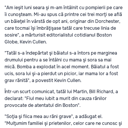
"Am ieşit luni seara şi m-am întâlnit cu pompierii pe care
îi cunoşteam. Mi-au spus că printre cei trei morţi se află
un băieţel în vârstă de opt ani, originar din Dorchester,
care tocmai îşi îmbrăţişase tatăl care trecuse linia de
sosire", a mărturisit editorialistul cotidianul Boston
Globe, Kevin Cullen.
"Tatăl s-a îndepărtat şi băiatul s-a întors pe marginea
drumului pentru a se întâlni cu mama şi sora sa mai
mică. Bomba a explodat în acel moment. Băiatul a fost
ucis, sora lui şi-a pierdut un picior, iar mama lor a fost
grav rănită", a povestit Kevin Cullen.
Într-un scurt comunicat, tatăl lui Martin, Bill Richard, a
declarat: "Fiul meu iubit a murit din cauza rănilor
provocate de atentatul din Boston".
"Soţia şi fiica mea au răni grave", a adăugat el.
"Mulţumim familiei şi prietenilor, celor care ne cunosc şi