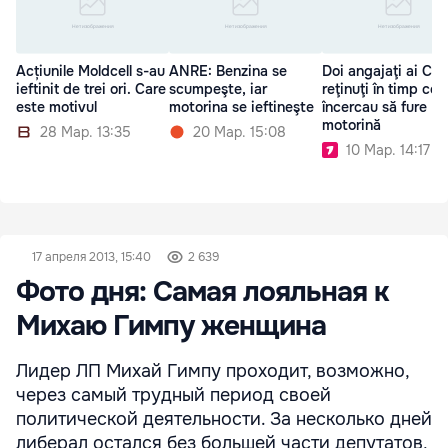
Acțiunile Moldcell s-au
ANRE: Benzina se
Doi angajaţi ai CF
ieftinit de trei ori. Care
scumpeşte, iar
reţinuţi în timp ce
este motivul
motorina se ieftineşte
încercau să fure
motorină
28 Мар. 13:35
20 Мар. 15:08
10 Мар. 14:17
17 апреля 2013, 15:40
2 639
Фото дня: Самая лояльная к
Михаю Гимпу женщина
Лидер ЛП Михай Гимпу проходит, возможно,
через самый трудный период своей
политической деятельности. За несколько дней
либерал остался без большей части депутатов,