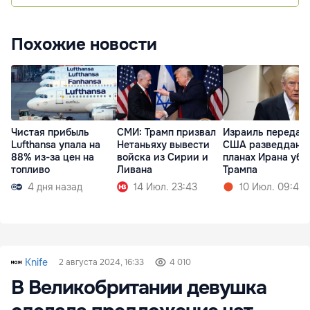
Похожие новости
Чистая прибыль
СМИ: Трамп призвал
Израиль передал
Lufthansa упала на
Нетаньяху вывести
США разведданны
88% из-за цен на
войска из Сирии и
планах Ирана уби
топливо
Ливана
Трампа
4 дня назад
14 Июл. 23:43
10 Июл. 09:42
Knife
2 августа 2024, 16:33
4 010
В Великобритании девушка