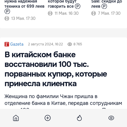
нужна надёжная
которой будут
Sale: скидки до 7
техника от 699 леев
говорить все Ⓟ
леев Ⓟ
Ⓟ
11 Мая. 16:30
7 Мая. 17:30
13 Мая. 17:30
Gazeta
2 августа 2024, 16:22
8 765
В китайском банке
восстановили 100 тыс.
порванных купюр, которые
принесла клиентка
Женщина по фамилии Чжан пришла в
отделение банка в Китае, передав сотрудникам
около 100 тысяч поврежденных купюр. По
словам клиентки, у ее невестки была
депрессия, во время которой она и порезала