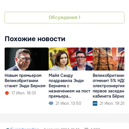
Обсуждения
1
Похожие новости
Майя Санду
Великобритания
Новым премьером
поздравила Энди
отменит 5% НДС 
Великобритании
Бернема с
электроэнергию:
станет Энди Бернэм
назначением на пост
первое заседание
17 Июл. 16:01
премьера
кабинета Бёрнхэ
Великобритании
21 Июл. 13:50
21 Июл. 19:29