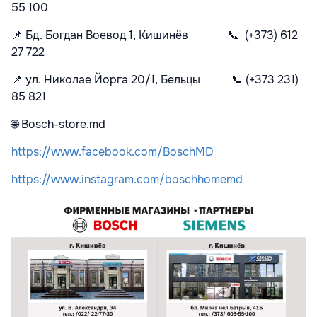
55 100
📌
Бд. Богдан Воевод 1, Кишинёв
📞
(+373) 612
27 722
📌
ул. Николае Йорга 20/1, Бельцы
📞
(+373 231)
85 821
🌐
Bosch-store.md
https://www.facebook.com/BoschMD
https://www.instagram.com/boschhomemd