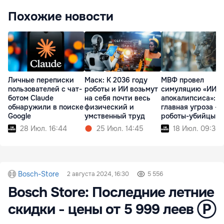
Похожие новости
Личные переписки
Маск: К 2036 году
МВФ провел
пользователей с чат-
роботы и ИИ возьмут
симуляцию «ИИ-
ботом Claude
на себя почти весь
апокалипсиса»:
обнаружили в поиске
физический и
главная угроза - 
Google
умственный труд
роботы-убийцы
28 Июл. 16:44
25 Июл. 14:45
18 Июл. 09:36
Bosch-Store
2 августа 2024, 16:30
5 556
Bosch Store: Последние летние
скидки - цены от 5 999 леев Ⓟ