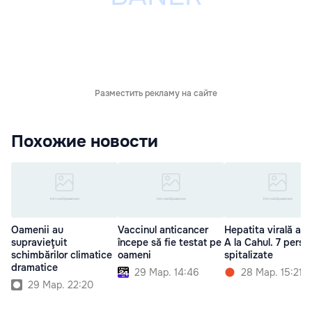
Разместить рекламу на сайте
Похожие новости
Oamenii au
Vaccinul anticancer
Hepatita virală ac
supravieţuit
începe să fie testat pe
A la Cahul. 7 perso
schimbărilor climatice
oameni
spitalizate
dramatice
29 Мар. 14:46
28 Мар. 15:21
29 Мар. 22:20