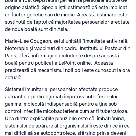
Boala a fost depistatăîn general la persoane adulte de
origine asiatică. Specialiştii estimează că este implicat
un factor genetic sau de mediu. Această estimare este
susţinută de faptul că majoritatea persoanelor afectate
de noua boală sunt din Asia.
Marie-Lise Gougeon, şeful unităţii "imunitate antivirală,
bioterapie şi vaccinuri din cadrul Institutului Pasteur din
Paris, oferă informaţii concludente despre această
boală pentru publicaţia
LePoint online
. Aceasta
precizează că mecanismul noii boli este cunoscut la ora
actuală.
Sistemul imunitar al persoanelor afectate produce
autoanticorpi direcţionaţi împotriva interferonului-
gamma, moleculă indispensabilă pentru a ţine sub
control infecţiile micobacteriene cum ar fi tuberculoza.
Una dintre explicaţiile plauzibile este că, îmbătrânind,
sistemului de apărare al organismului îi este din ce în ce
mai dificil să se autocontroleze, sfârşind prin a deveni