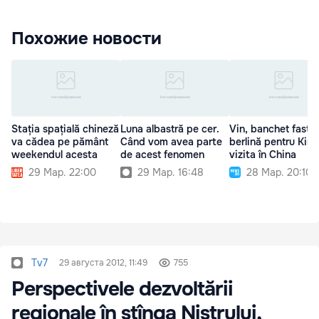
Похожие новости
Stația spațială chineză
Luna albastră pe cer.
Vin, banchet fastuo
va cădea pe pământ
Când vom avea parte
berlină pentru Kim 
weekendul acesta
de acest fenomen
vizita în China
29 Мар. 22:00
29 Мар. 16:48
28 Мар. 20:10
Tv7
29 августа 2012, 11:49
755
Perspectivele dezvoltării
regionale în stînga Nistrului,