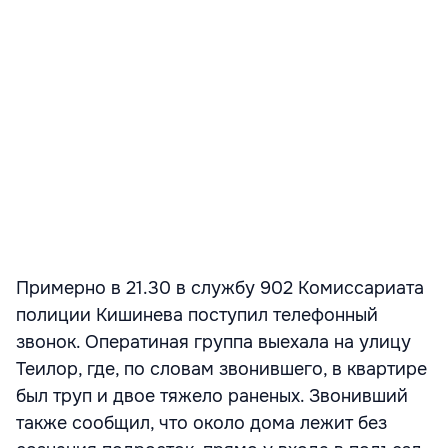
Примерно в 21.30 в службу 902 Комиссариата
полиции Кишинева поступил телефонный
звонок. Оператиная группа выехала на улицу
Теилор, где, по словам звонившего, в квартире
был труп и двое тяжело раненых. Звонивший
также сообщил, что около дома лежит без