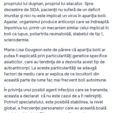
propriului lui duşman, propriul lui atacator. Spre
deosebire de SIDA, pacienţii nu suferă de un deficit
imunitar şi nici nu este implicat un virus în apariţia bolii.
Aşadar, organismul produce anticorpi care se îndreaptă
împotriva lui, printr-un mecanism similar celui implicat în
boli ca lupus, poliartrita reumatoidă, diabetul de tip 1,
sclerodermie.
Marie-Lise Gougeon este de părere că apariţia bolii ar
putea fi explicată prin particularităţi genetice specifice
asiaticilor, care au tendinţa de a dezvolta acest tip de
autoanticorpi. La aceste particularităţi se adaugă
factori de mediu care ar explica de ce locuitorii din
această parte de lume fac mai frecvent boli autoimune.
În privinţa unui posibil agent infecţios care se transmite,
aceasta a declarat că nu este cazul de a fi neliniştiţi.
Potrivit specialistului, este posibilă stabilirea, la nivel
global, a frecvenţei persoanelor care au această boală