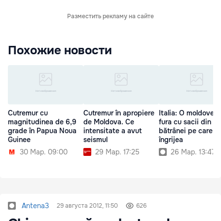
Разместить рекламу на сайте
Похожие новости
Cutremur cu
Cutremur în apropiere
Italia: O moldovea
magnitudinea de 6,9
de Moldova. Ce
fura cu sacii din c
grade în Papua Noua
intensitate a avut
bătrânei pe care o
Guinee
seismul
îngrijea
30 Мар. 09:00
29 Мар. 17:25
26 Мар. 13:47
Antena3
29 августа 2012, 11:50
626