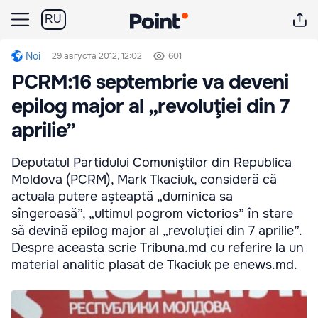
RU
Noi
29 августа 2012, 12:02
601
PCRM:16 septembrie va deveni
epilog major al „revoluţiei din 7
aprilie”
Deputatul Partidului Comuniştilor din Republica
Moldova (PCRM), Mark Tkaciuk, consideră că
actuala putere aşteaptă „duminica sa
sîngeroasă”, „ultimul pogrom victorios” în stare
să devină epilog major al „revoluţiei din 7 aprilie”.
Despre aceasta scrie Tribuna.md cu referire la un
material analitic plasat de Tkaciuk pe enews.md.