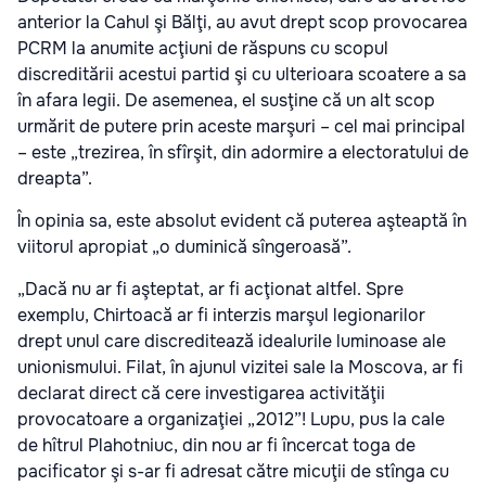
anterior la Cahul şi Bălţi, au avut drept scop provocarea
PCRM la anumite acţiuni de răspuns cu scopul
discreditării acestui partid şi cu ulterioara scoatere a sa
în afara legii. De asemenea, el susţine că un alt scop
urmărit de putere prin aceste marşuri – cel mai principal
– este „trezirea, în sfîrşit, din adormire a electoratului de
dreapta”.
În opinia sa, este absolut evident că puterea aşteaptă în
viitorul apropiat „o duminică sîngeroasă”.
„Dacă nu ar fi aşteptat, ar fi acţionat altfel. Spre
exemplu, Chirtoacă ar fi interzis marşul legionarilor
drept unul care discreditează idealurile luminoase ale
unionismului. Filat, în ajunul vizitei sale la Moscova, ar fi
declarat direct că cere investigarea activităţii
provocatoare a organizaţiei „2012”! Lupu, pus la cale
de hîtrul Plahotniuc, din nou ar fi încercat toga de
pacificator şi s-ar fi adresat către micuţii de stînga cu