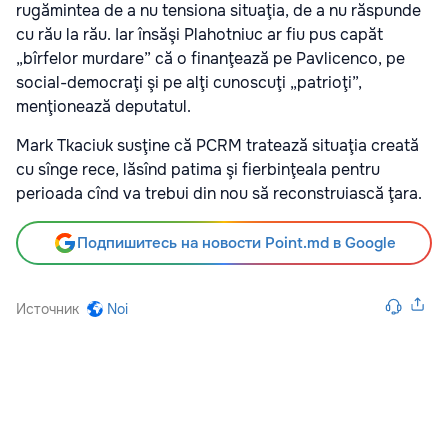
rugămintea de a nu tensiona situaţia, de a nu răspunde
cu rău la rău. Iar însăşi Plahotniuc ar fiu pus capăt
„bîrfelor murdare” că o finanţează pe Pavlicenco, pe
social-democraţi şi pe alţi cunoscuţi „patrioţi”,
menţionează deputatul.
Mark Tkaciuk susţine că PCRM tratează situaţia creată
cu sînge rece, lăsînd patima şi fierbinţeala pentru
perioada cînd va trebui din nou să reconstruiască ţara.
Подпишитесь на новости Point.md в Google
Источник
Noi