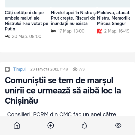
Câți cetățeni de pe
Nivelul apei în Nistru și
Moldova, atacată l
ambele maluri ale
Prut crește. Riscuri de
Nistru. Memoriile lu
Nistrului l-au votat pe
inundații nu există
Mircea Snegur
Putin
17 Мар. 13:00
2 Мар. 16:49
20 Мар. 08:00
Timpul
29 августа 2012, 11:48
773
Comuniștii se tem de marșul
unirii ce urmează să aibă loc la
Chișinău
„Consilierii PCRM din CMC fac un apel către
conducerea Primăriei Capitalei, fracțiunile și
grupurile din Consiliul Municipal, să protejeze