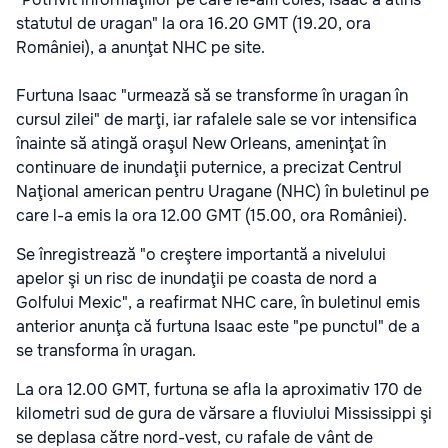
statutul de uragan" la ora 16.20 GMT (19.20, ora
României), a anunţat NHC pe site.
Furtuna Isaac "urmează să se transforme în uragan în
cursul zilei" de marţi, iar rafalele sale se vor intensifica
înainte să atingă oraşul New Orleans, ameninţat în
continuare de inundaţii puternice
, a precizat Centrul
Naţional american pentru Uragane (NHC) în buletinul pe
care l-a emis la ora 12.00 GMT (15.00, ora României).
Se înregistrează "o creştere importantă a nivelului
apelor şi un risc de inundaţii pe coasta de nord a
Golfului Mexic", a reafirmat NHC care, în buletinul emis
anterior anunţa că furtuna Isaac este "pe punctul" de a
se transforma în uragan.
La ora 12.00 GMT, furtuna se afla la aproximativ 170 de
kilometri sud de gura de vărsare a fluviului Mississippi şi
se deplasa către nord-vest, cu rafale de vânt de