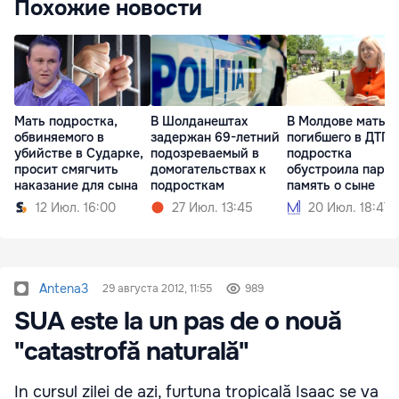
Похожие новости
Мать подростка,
В Шолданештах
В Молдове мать
обвиняемого в
задержан 69-летний
погибшего в ДТП
убийстве в Сударке,
подозреваемый в
подростка
просит смягчить
домогательствах к
обустроила парк 
наказание для сына
подросткам
память о сыне
12 Июл. 16:00
27 Июл. 13:45
20 Июл. 18:47
Antena3
29 августа 2012, 11:55
989
SUA este la un pas de o nouă
"catastrofă naturală"
In cursul zilei de azi, furtuna tropicală Isaac se va