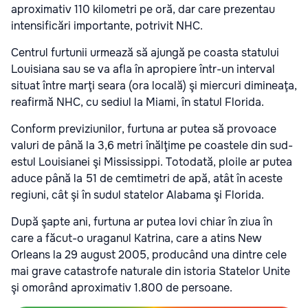
aproximativ 110 kilometri pe oră, dar care prezentau
intensificări importante, potrivit NHC.
Centrul furtunii urmează să ajungă pe coasta statului
Louisiana sau se va afla în apropiere într-un interval
situat între marţi seara (ora locală) şi miercuri dimineaţa
,
reafirmă NHC, cu sediul la Miami, în statul Florida.
Conform previziunilor, furtuna ar putea să provoace
valuri de până la 3,6 metri înălţime pe coastele din sud-
estul Louisianei şi Mississippi. Totodată, ploile ar putea
aduce până la 51 de cemtimetri de apă
, atât în aceste
regiuni, cât şi în sudul statelor Alabama şi Florida.
După şapte ani,
furtuna ar putea lovi chiar în ziua în
care a făcut-o uraganul Katrina, care a atins New
Orleans la 29 august 2005, producând una dintre cele
mai grave catastrofe naturale din istoria Statelor Unite
şi omorând aproximativ 1.800 de persoane
.