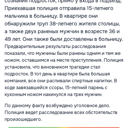
сознания подросток, прямо у входа в подъезд.
Приехавшая полиция отправила 15-летнего
мальчика в больницу. В квартире они
обнаружили труп 38-летнего жителя столицы,
а также двух раненых мужчин в возресте 36 и
49 лет. Они также были доставлены в больницу.
Предварительные результаты расследования
показали, что мужчины были ранены одним и тем же
ножом, оставшимся на месте преступления. Полиция
установила, что виновником трагедии стал
подросток. В тот день в квартире была большая
компания, все они распивали спиртные напитки. В
ходе завязавшейся ссоры, 15-летний парень с
кухонным ножом накинулся на трех мужчин.
По данному факту возбуждено уголовное дело.
Полиция ведет расследование всех обстоятельств
произошедшего.