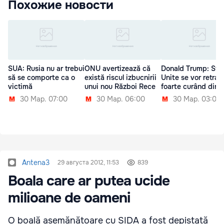
Похожие новости
SUA: Rusia nu ar trebui
ONU avertizează că
Donald Trump: Sta
să se comporte ca o
există riscul izbucnirii
Unite se vor retrag
victimă
unui nou Război Rece
foarte curând din S
30 Мар. 07:00
30 Мар. 06:00
30 Мар. 03:00
Antena3
29 августа 2012, 11:53
839
Boala care ar putea ucide
milioane de oameni
O boală asemănătoare cu SIDA a fost depistată