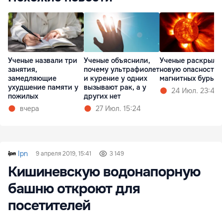
Ученые назвали три
Ученые объяснили,
Ученые раскрыли
занятия,
почему ультрафиолет
новую опасность
замедляющие
и курение у одних
магнитных бурь
ухудшение памяти у
вызывают рак, а у
24 Июл. 23:47
пожилых
других нет
вчера
27 Июл. 15:24
Ipn
9 апреля 2019, 15:41
3 149
Кишиневскую водонапорную
башню откроют для
посетителей