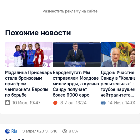
Разместить рекламу на сайте
Похожие новости
Мэдэлина Присэкарь
Евродепутат: Мы
Додон: Участие
стала бронзовым
отправляем Молдове
Санду в "Коалици
призёром
миллиарды, а кузина
решительных" -
чемпионата Европы
Санду получает
грубое нарушени
по борьбе
более 6000 евро
нейтралитета
Молдовы
10 Июл. 19:47
8 Июл. 13:24
14 Июл. 14:00
Ria
9 апреля 2019, 15:16
8 097