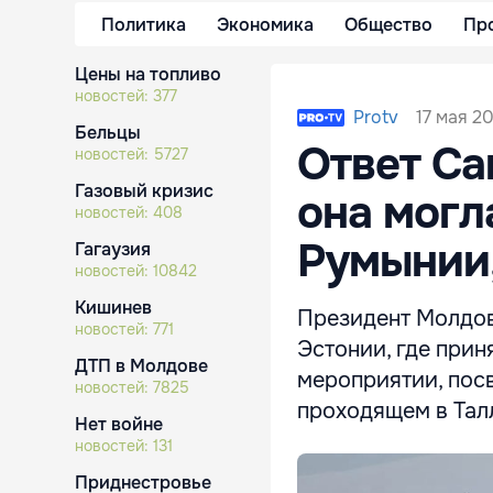
Политика
Экономика
Общество
Пр
Цены на топливо
новостей:
377
17 мая 20
Protv
Бельцы
Ответ Са
новостей:
5727
Газовый кризис
она могл
новостей:
408
Румынии,
Гагаузия
новостей:
10842
Кишинев
Президент Молдов
новостей:
771
Эстонии, где прин
ДТП в Молдове
мероприятии, пос
новостей:
7825
проходящем в Тал
Нет войне
новостей:
131
Приднестровье