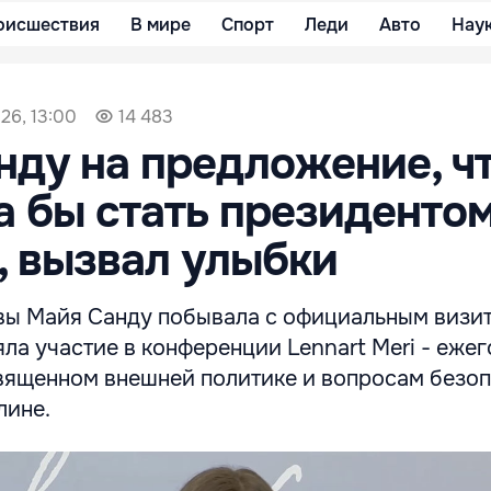
оисшествия
В мире
Спорт
Леди
Авто
Нау
26, 13:00
14 483
нду на предложение, ч
а бы стать президенто
 вызвал улыбки
ы Майя Санду побывала с официальным визи
яла участие в конференции Lennart Meri - еже
вященном внешней политике и вопросам безоп
лине.