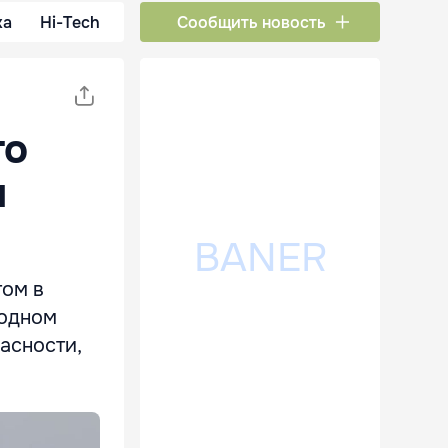
ка
Hi-Tech
Сообщить новость
то
м
том в
годном
асности,