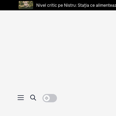
Nivel critic pe Nistru: Stația ce alimentea