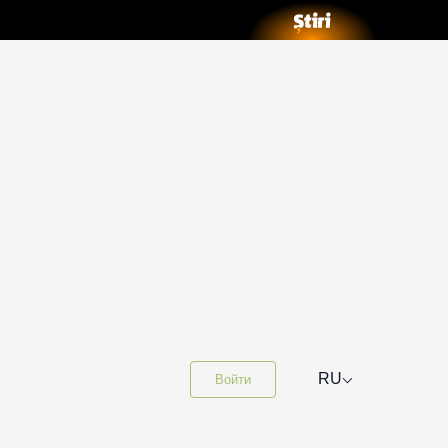
⌵
RU
Войти