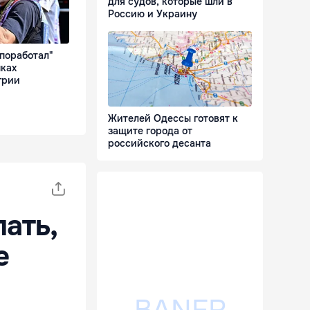
для судов, которые шли в
Россию и Украину
поработал"
нках
грии
Жителей Одессы готовят к
защите города от
российского десанта
лать,
е