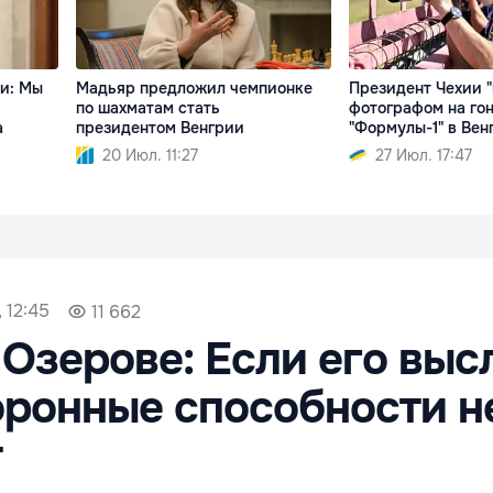
ии: Мы
Мадьяр предложил чемпионке
Президент Чехии "
по шахматам стать
фотографом на го
а
президентом Венгрии
"Формулы-1" в Вен
20 Июл. 11:27
27 Июл. 17:47
 12:45
11 662
 Озерове: Если его выс
ронные способности н
т