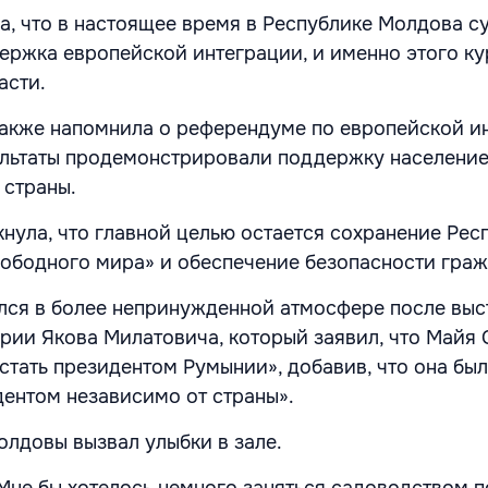
а, что в настоящее время в Республике Молдова с
ержка европейской интеграции, и именно этого ку
асти.
также напомнила о референдуме по европейской и
зультаты продемонстрировали поддержку населени
 страны.
нула, что главной целью остается сохранение Рес
ободного мира» и обеспечение безопасности граж
лся в более непринужденной атмосфере после выс
рии Якова Милатовича, который заявил, что Майя 
стать президентом Румынии», добавив, что она был
ентом независимо от страны».
олдовы вызвал улыбки в зале.
Мне бы хотелось немного заняться садоводством по