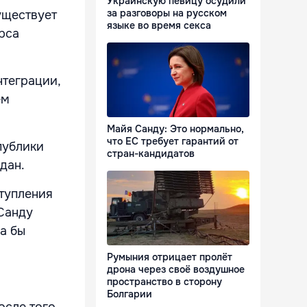
Украинскую певицу осудили
за разговоры на русском
уществует
языке во время секса
рса
нтеграции,
ем
Майя Санду: Это нормально,
что ЕС требует гарантий от
публики
стран-кандидатов
дан.
тупления
Санду
а бы
Румыния отрицает пролёт
дрона через своё воздушное
пространство в сторону
Болгарии
сле того,