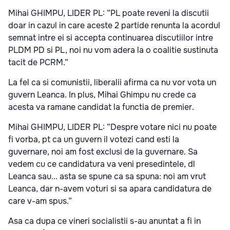
Mihai GHIMPU, LIDER PL: ”PL poate reveni la discutii
doar in cazul in care aceste 2 partide renunta la acordul
semnat intre ei si accepta continuarea discutiilor intre
PLDM PD si PL, noi nu vom adera la o coalitie sustinuta
tacit de PCRM.”
La fel ca si comunistii, liberalii afirma ca nu vor vota un
guvern Leanca. In plus, Mihai Ghimpu nu crede ca
acesta va ramane candidat la functia de premier.
Mihai GHIMPU, LIDER PL: ”Despre votare nici nu poate
fi vorba, pt ca un guvern il votezi cand esti la
guvernare, noi am fost exclusi de la guvernare. Sa
vedem cu ce candidatura va veni presedintele, dl
Leanca sau... asta se spune ca sa spuna: noi am vrut
Leanca, dar n-avem voturi si sa apara candidatura de
care v-am spus.”
Asa ca dupa ce vineri socialistii s-au anuntat a fi in