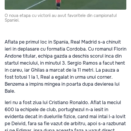
O noua etapa cu victorii au avut favoritele din campionatul
Spaniei.
Aflata pe primul loc in Spania, Real Madrid s-a chinuit
ieri in deplasare cu formatia Cordoba. Cu romanul Florin
Andone titular, echipa gazda a deschis scorul inca din
startul meciului, in minutul 3. Sergio Ramos a facut hent
in careu, iar Ghilas a marcat de la 11 metri. La pauza a
fost totusi 1 la 1, Real a egalat in urma unui corner.
Benzema a impins mingea in poarta dupa devierea lui
Bale.
Ieri nu a fost ziua lui Cristiano Ronaldo. Aflat la meciul
600 la echipele de club, portughezul n-a iesit in
evidenta decat in duelurile fizice, cand mai intai l-a lovit
pe Deivid, fara sa fie vazut de arbitru, apoi s-a razbunat
si pe Edimar, insa dupa aceasta faza a vazut direct