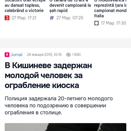
au dansat topless,
devenit campioană la
reprezintă țara la 
celebrând o victorie
șah rapid
campionat mondial
Italia
27 Мар. 17:21
27 Мар. 07:25
17 Мар. 17:30
Jurnal
26 января 2015, 10:15
1 690
В Кишиневе задержан
молодой человек за
ограбление киоска
Полиция задержала 20-летнего молодого
человека по подозрению в совершении
ограбления в столице.