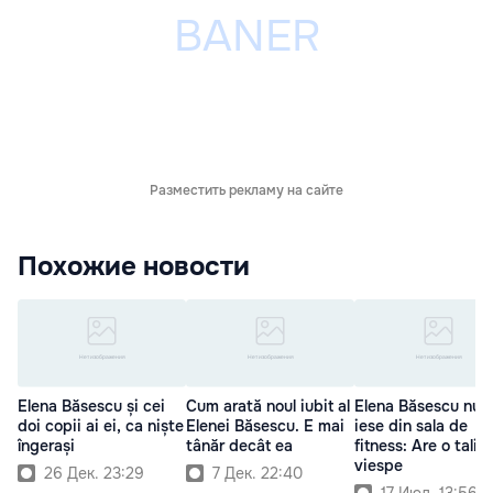
Разместить рекламу на сайте
Похожие новости
Elena Băsescu și cei
Cum arată noul iubit al
Elena Băsescu nu 
doi copii ai ei, ca niște
Elenei Băsescu. E mai
iese din sala de
îngerași
tânăr decât ea
fitness: Are o talie
viespe
26 Дек. 23:29
7 Дек. 22:40