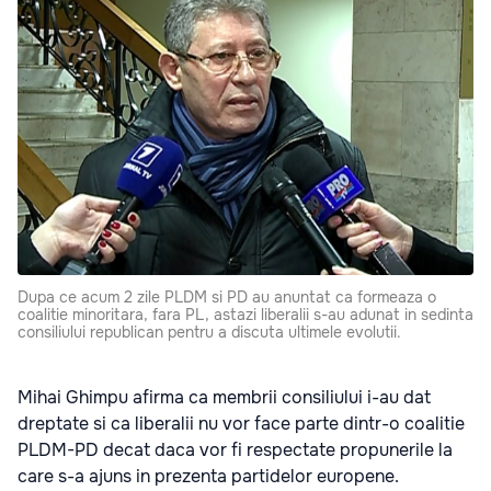
Dupa ce acum 2 zile PLDM si PD au anuntat ca formeaza o
coalitie minoritara, fara PL, astazi liberalii s-au adunat in sedinta
consiliului republican pentru a discuta ultimele evolutii.
Mihai Ghimpu afirma ca membrii consiliului i-au dat
dreptate si ca liberalii nu vor face parte dintr-o coalitie
PLDM-PD decat daca vor fi respectate propunerile la
care s-a ajuns in prezenta partidelor europene.