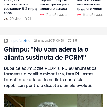
Молдовы
теряет резервы,
появится банк
сократились и
несмотря на рост
человеческого
составили 5,2 млрд
золотого запаса
грудного молока
евро
7 дней назад
5 дней назад
20 Июл. 10:21
Inprofunzime
26 января 2015, 09:59
915
Ghimpu: "Nu vom adera la o
alianta sustinuta de PCRM"
Dupa ce acum 2 zile PLDM si PD au anuntat ca
formeaza o coalitie minoritara, fara PL, astazi
liberalii s-au adunat in sedinta consiliului
republican pentru a discuta ultimele evolutii.