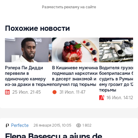
Разместить рекламу на сайте
Похожие новости
Рэпера Пи Дидди
В Кишиневе мужчина
Водителя грузови
перевели в
подмешал наркотики
боеприпасами бу
одиночную камеру
в десерт знакомой и
судить в Румынии
из-за драки в тюрьме
получил год тюрьмы
ему грозит до 12 
тюрьмы
25 Июл. 21:45
31 Июл. 11:47
16 Июл. 14:12
Perfecte
26 января 2015, 10:05
1 802
Elena Basescu a ajuns de