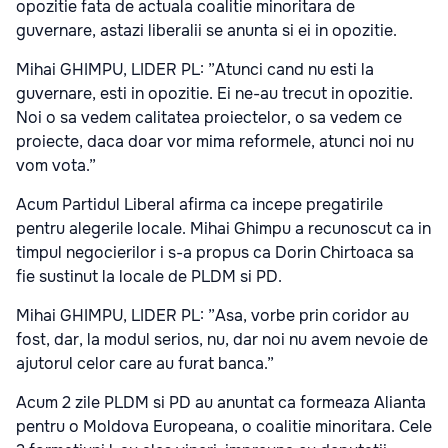
opozitie fata de actuala coalitie minoritara de
guvernare, astazi liberalii se anunta si ei in opozitie.
Mihai GHIMPU, LIDER PL: ”Atunci cand nu esti la
guvernare, esti in opozitie. Ei ne-au trecut in opozitie.
Noi o sa vedem calitatea proiectelor, o sa vedem ce
proiecte, daca doar vor mima reformele, atunci noi nu
vom vota.”
Acum Partidul Liberal afirma ca incepe pregatirile
pentru alegerile locale. Mihai Ghimpu a recunoscut ca in
timpul negocierilor i s-a propus ca Dorin Chirtoaca sa
fie sustinut la locale de PLDM si PD.
Mihai GHIMPU, LIDER PL: ”Asa, vorbe prin coridor au
fost, dar, la modul serios, nu, dar noi nu avem nevoie de
ajutorul celor care au furat banca.”
Acum 2 zile PLDM si PD au anuntat ca formeaza Alianta
pentru o Moldova Europeana, o coalitie minoritara. Cele