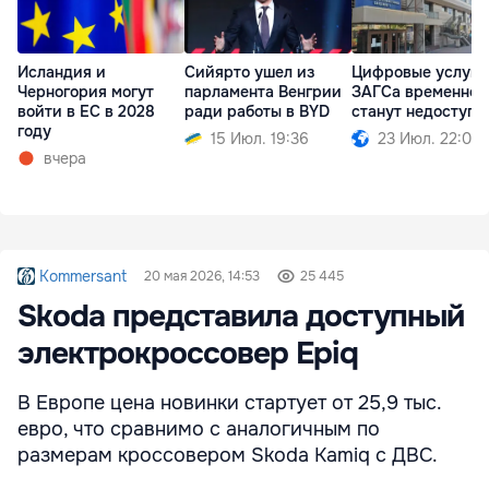
Исландия и
Сийярто ушел из
Цифровые услуги
Черногория могут
парламента Венгрии
ЗАГСа временно
войти в ЕС в 2028
ради работы в BYD
станут недоступн
году
15 Июл. 19:36
23 Июл. 22:00
вчера
Kommersant
20 мая 2026, 14:53
25 445
Skoda представила доступный
электрокроссовер Epiq
В Европе цена новинки стартует от 25,9 тыс.
евро, что сравнимо с аналогичным по
размерам кроссовером Skoda Kamiq с ДВС.