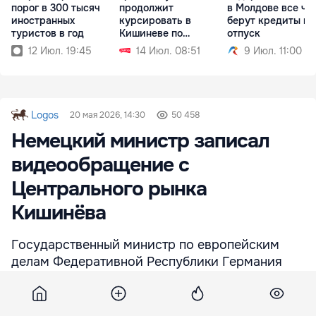
порог в 300 тысяч
продолжит
в Молдове все ча
иностранных
курсировать в
берут кредиты на
туристов в год
Кишиневе по
отпуск
выходным
12 Июл. 19:45
14 Июл. 08:51
9 Июл. 11:00
Logos
20 мая 2026, 14:30
50 458
Немецкий министр записал
видеообращение с
Центрального рынка
Кишинёва
Государственный министр по европейским
делам Федеративной Республики Германия
Гюнтер Крихбаум, побывавший в Молдове для
участия в министерской сессии Совета
Европы, привлек внимание экстравагантным