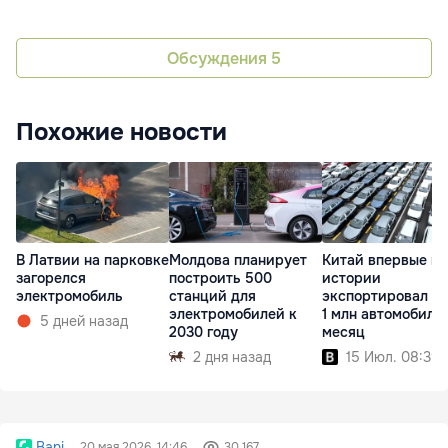
Обсуждения
5
Похожие новости
В Латвии на парковке
Молдова планирует
Китай впервые в
загорелся
построить 500
истории
электромобиль
станций для
экспортировал б
электромобилей к
1 млн автомобиле
5 дней назад
2030 году
месяц
2 дня назад
15 Июл. 08:39
Bani
20 мая 2026, 14:46
30 167