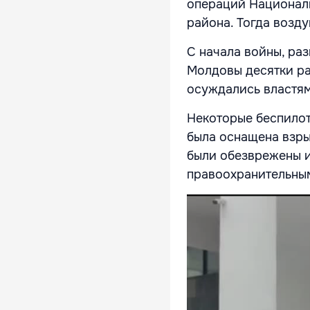
операций Национал
района. Тогда возд
С начала войны, ра
Молдовы десятки ра
осуждались властям
Некоторые беспилотн
была оснащена взры
были обезврежены 
правоохранительны