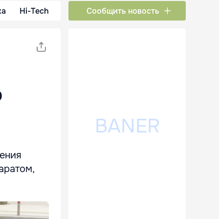
ка
Hi-Tech
Сообщить новость
о
шения
аратом,