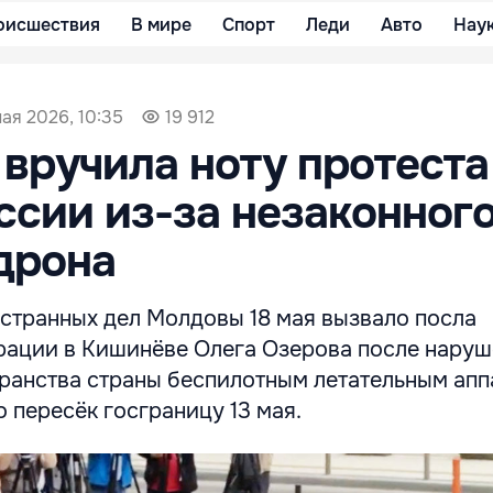
оисшествия
В мире
Спорт
Леди
Авто
Нау
мая 2026, 10:35
19 912
вручила ноту протеста
ссии из-за незаконног
дрона
странных дел Молдовы 18 мая вызвало посла
ации в Кишинёве Олега Озерова после нару
ранства страны беспилотным летательным апп
 пересёк госграницу 13 мая.