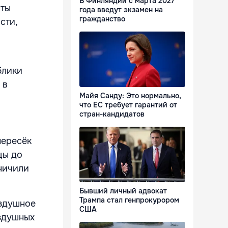
В Финляндии с марта 2027
нты
года введут экзамен на
гражданство
сти,
блики
 в
Майя Санду: Это нормально,
что ЕС требует гарантий от
стран-кандидатов
пересёк
цы до
ничили
Бывший личный адвокат
Трампа стал генпрокурором
оздушное
США
здушных