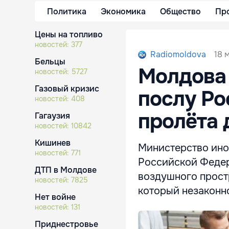
Политика
Экономика
Общество
Пр
Цены на топливо
новостей:
377
18 
Radiomoldova
Бельцы
Молдова 
новостей:
5727
Газовый кризис
послу Ро
новостей:
408
пролёта 
Гагаузия
новостей:
10842
Кишинев
Министерство ино
новостей:
771
Российской Федер
ДТП в Молдове
воздушного прост
новостей:
7825
который незаконно
Нет войне
новостей:
131
Приднестровье