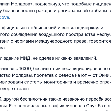
лики Молдова», подчеркнув, что подобные инциде
у безопасности граждан и региональной стабильно
dova
.
 официальных объяснений и вновь подчеркнули
гого соблюдения воздушного пространства Респу
твии с нормами международного права, говорится
ва.
л здание МИД, не сделав никаких заявлений.
начиная с 16:00, беспилотник несанкционированно 
ство Молдовы, пролетев с севера на юг — от Окни
тивировали системы мониторинга и временно огра
евере страны.
35, другой беспилотник также незаконно пересёк в
овы. Его первоначально зафиксировала Служба во