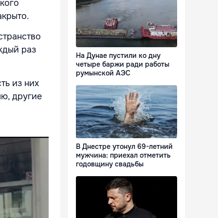
кого
акрыто.
странство
ждый раз
На Дунае пустили ко дну
четыре баржи ради работы
румынской АЭС
ть из них
ю, другие
В Днестре утонул 69-летний
мужчина: приехал отметить
годовщину свадьбы