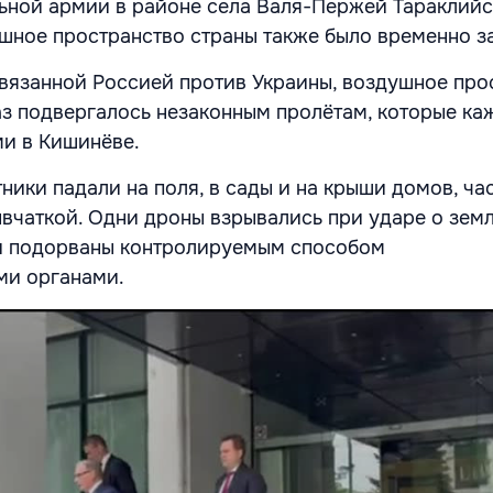
ьной армии в районе села Валя-Пержей Тараклийс
ушное пространство страны также было временно з
звязанной Россией против Украины, воздушное про
з подвергалось незаконным пролётам, которые ка
и в Кишинёве.
ики падали на поля, в сады и на крыши домов, час
вчаткой. Одни дроны взрывались при ударе о земл
и подорваны контролируемым способом
ми органами.