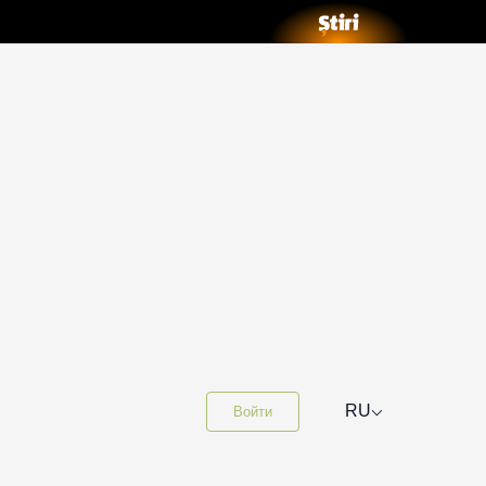
⌵
RU
Войти