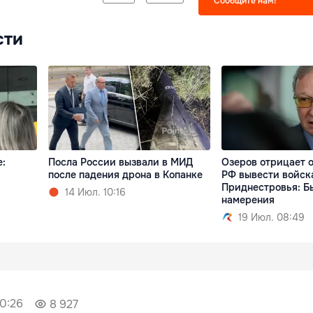
Сообщите нам!
сти
е:
Посла России вызвали в МИД
Озеров отрицает 
после падения дрона в Копанке
РФ вывести войск
Приднестровья: Б
14 Июл. 10:16
намерения
19 Июл. 08:49
10:26
8 927