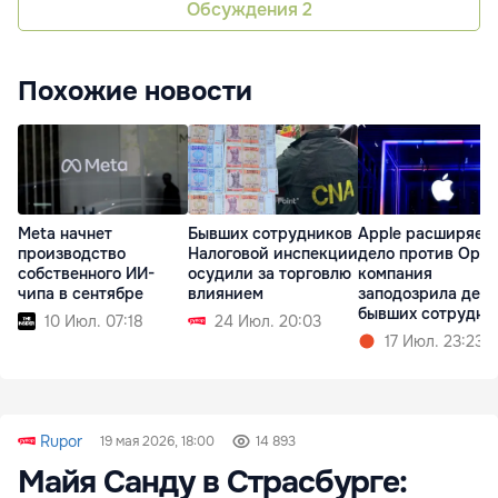
Обсуждения
2
Похожие новости
Meta начнет
Бывших сотрудников
Apple расширяет
производство
Налоговой инспекции
дело против Open
собственного ИИ-
осудили за торговлю
компания
чипа в сентябре
влиянием
заподозрила дес
бывших сотрудни
10 Июл. 07:18
24 Июл. 20:03
17 Июл. 23:23
Rupor
19 мая 2026, 18:00
14 893
Майя Санду в Страсбурге: