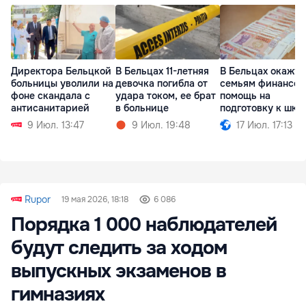
Директора Бельцкой
В Бельцах 11-летняя
В Бельцах окажут
больницы уволили на
девочка погибла от
семьям финансо
фоне скандала с
удара током, ее брат
помощь на
антисанитарией
в больнице
подготовку к шко
9 Июл. 13:47
9 Июл. 19:48
17 Июл. 17:13
Rupor
19 мая 2026, 18:18
6 086
Порядка 1 000 наблюдателей
будут следить за ходом
выпускных экзаменов в
гимназиях