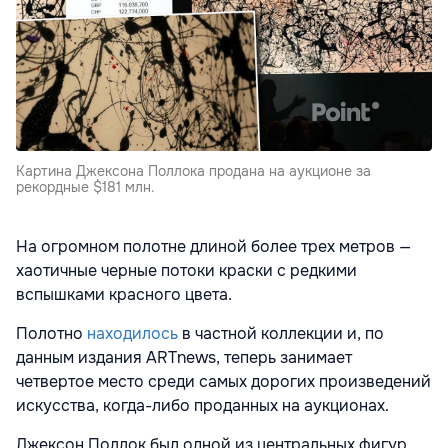
Картина Джексона Поллока продана на аукционе за
рекордные $181 млн.
На огромном полотне длиной более трех метров —
хаотичные черные потоки краски с редкими
вспышками красного цвета.
Полотно
находилось
в частной коллекции и, по
данным издания ARTnews, теперь занимает
четвертое место среди самых дорогих произведений
искусства, когда-либо проданных на аукционах.
Джексон Поллок был одной из центральных фигур