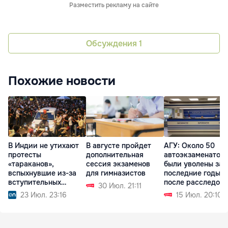
Разместить рекламу на сайте
Обсуждения
1
Похожие новости
В Индии не утихают
В августе пройдет
АГУ: Около 50
протесты
дополнительная
автоэкзаменатор
«тараканов»,
сессия экзаменов
были уволены за
вспыхнувшие из-за
для гимназистов
последние годы
вступительных
после расследов
30 Июл. 21:11
экзаменов
23 Июл. 23:16
15 Июл. 20:10