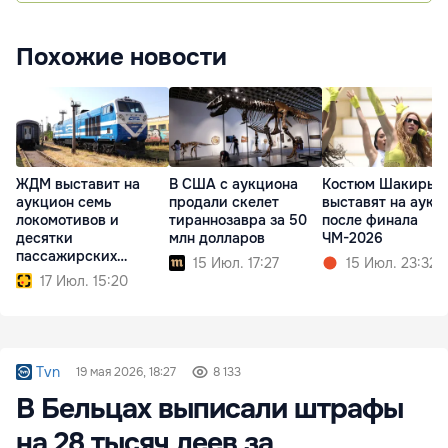
Похожие новости
ЖДМ выставит на
В США с аукциона
Костюм Шакиры
аукцион семь
продали скелет
выставят на аукц
локомотивов и
тираннозавра за 50
после финала
десятки
млн долларов
ЧМ-2026
пассажирских
15 Июл. 17:27
15 Июл. 23:32
вагонов
17 Июл. 15:20
Tvn
19 мая 2026, 18:27
8 133
В Бельцах выписали штрафы
на 28 тысяч леев за