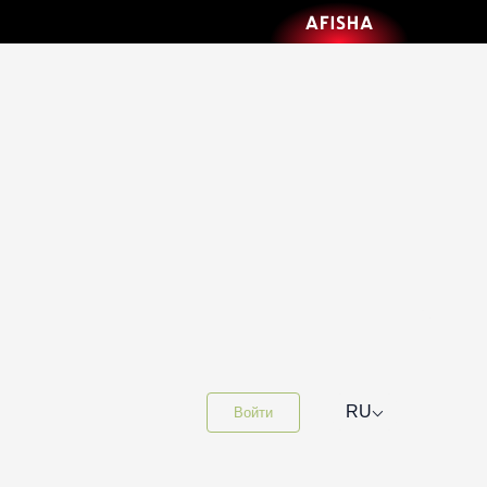
⌵
RU
Войти