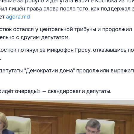
чение затронуло и депутата Василе Костюка из то
был лишён права слова после того, как поддержал 
ет
agora.md
остюк остался у центральной трибуны и продолжил
ельно с другим депутатом.
Костюк потянул за микрофон Гросу, отказавшись п
.
депутаты "Демократии дома" продолжили выражать
ридёт очередь!» — скандировали депутаты.