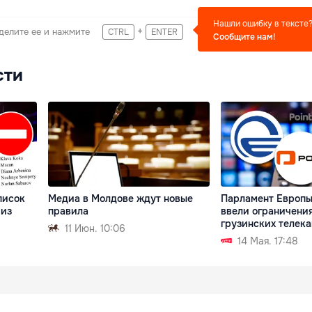
Нашли ошибку в тексте
+
делите ее и нажмите
CTRL
ENTER
Сообщите нам!
сти
писок
Медиа в Молдове ждут новые
Парламент Европы
 из
правила
ввели ограничени
грузинских телек
11 Июн. 10:06
14 Мая. 17:48