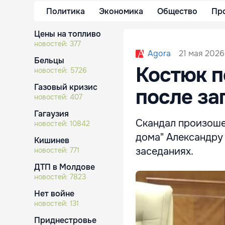
Политика
Экономика
Общество
Пр
Цены на топливо
новостей:
377
21 мая 2026
Agora
Бельцы
Костюк п
новостей:
5726
Газовый кризис
после за
новостей:
407
Гагаузия
Скандал произошел
новостей:
10842
дома" Александру
Кишинев
заседаниях.
новостей:
771
ДТП в Молдове
новостей:
7823
Нет войне
новостей:
131
Приднестровье