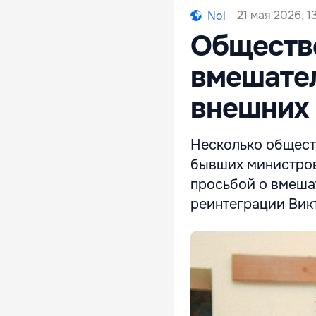
21 мая 2026, 1
Noi
Обществ
вмешател
внешних 
Несколько общест
бывших министров
просьбой о вмеша
реинтеграции Вик