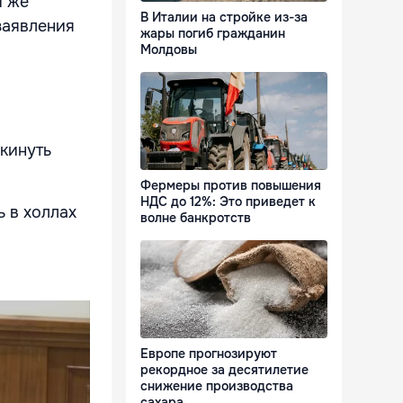
й же
В Италии на стройке из-за
заявления
жары погиб гражданин
Молдовы
окинуть
Фермеры против повышения
НДС до 12%: Это приведет к
 в холлах
волне банкротств
Европе прогнозируют
рекордное за десятилетие
снижение производства
сахара