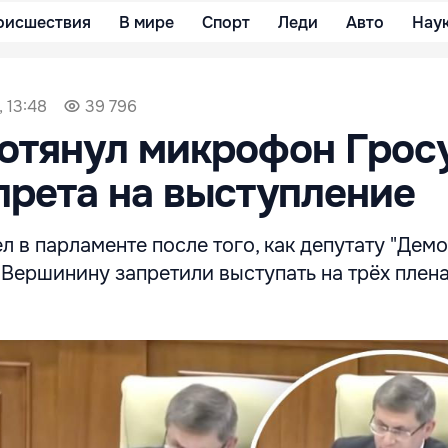
оисшествия
В мире
Спорт
Леди
Авто
Нау
, 13:48
39 796
отянул микрофон Грос
прета на выступление
 в парламенте после того, как депутату "Дем
 Вершинину запретили выступать на трёх плен