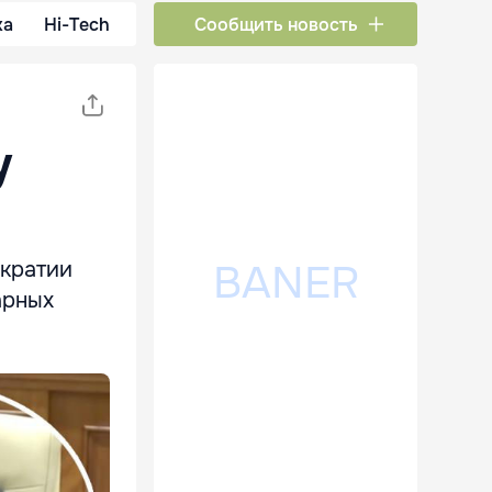
ка
Hi-Tech
Сообщить новость
у
ократии
арных