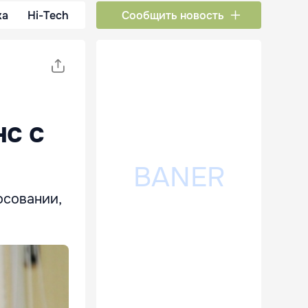
ка
Hi-Tech
Сообщить новость
нс с
осовании,