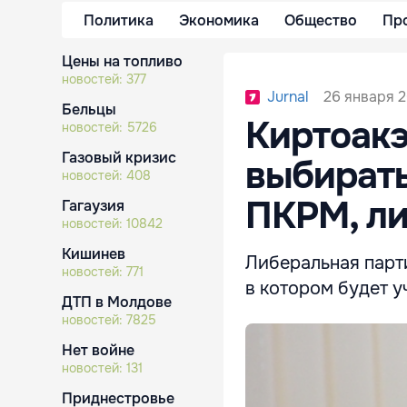
Политика
Экономика
Общество
Пр
Цены на топливо
новостей:
377
26 января 2
Jurnal
Бельцы
Киртоак
новостей:
5726
Газовый кризис
выбирать
новостей:
408
ПКРМ, ли
Гагаузия
новостей:
10842
Кишинев
Либеральная парти
новостей:
771
в котором будет 
ДТП в Молдове
новостей:
7825
Нет войне
новостей:
131
Приднестровье