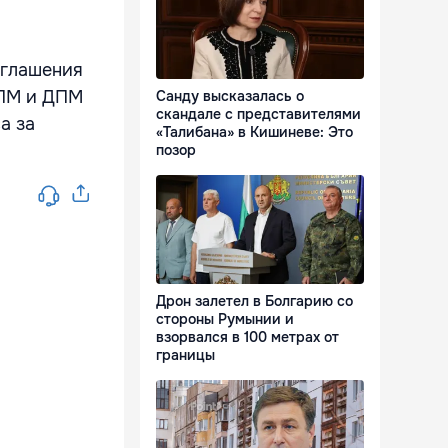
оглашения
ДПМ и ДПМ
Санду высказалась о
скандале с представителями
а за
«Талибана» в Кишиневе: Это
позор
Дрон залетел в Болгарию со
стороны Румынии и
взорвался в 100 метрах от
границы