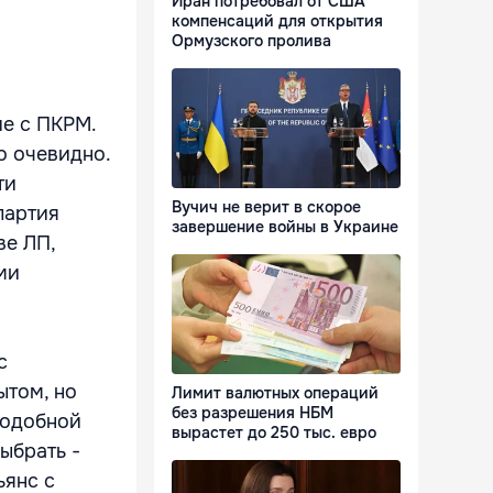
Иран потребовал от США
компенсаций для открытия
Ормузского пролива
е с ПКРМ.
о очевидно.
ти
Вучич не верит в скорое
партия
завершение войны в Украине
ве ЛП,
ми
с
ытом, но
Лимит валютных операций
без разрешения НБМ
подобной
вырастет до 250 тыс. евро
ыбрать -
ьянс с