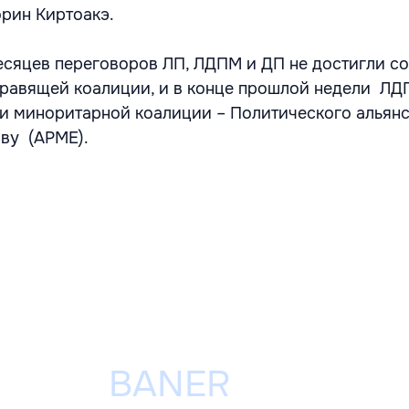
орин Киртоакэ.
есяцев переговоров ЛП, ЛДПМ и ДП не достигли с
равящей коалиции, и в конце прошлой недели Л
и миноритарной коалиции – Политического альянс
ву (APME).