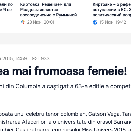
али по
Киртоакэ: Решением для
Киртоакэ – о реф
: Я не
Молдовы является
вступлении в ЕС: 
воссоединение с Румынией
политический воп
23 Июн. 20:01
15 Июн. 19:42
 2015, 14:59
1 933
ea mai frumoasa femeie!
ni din Columbia a caştigat a 63-a editie a competi
poata unui celebru tenor columbian, Gatson Vega. Tan
strarea Afacerilor la o universitate din orasul Barranq
umbiei. Castigatoarea concursului Miss Univers 2015, a