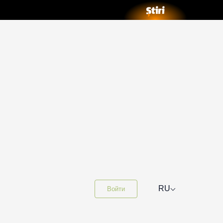
⌵
RU
Войти