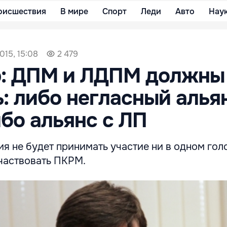
оисшествия
В мире
Спорт
Леди
Авто
Нау
015, 15:08
2 479
э: ДПМ и ЛДПМ должны
: либо негласный алья
бо альянс с ЛП
я не будет принимать участие ни в одном гол
участвовать ПКРМ.