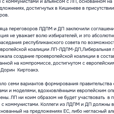
 с коммунистами и альянсом с ЛП, основанном на
ложениях, достигнутых в Кишиневе в присутствии
ров.
сяца переговоров ЛДПМ и ДП заключили соглашени
иция не уважает волю избирателей, и это абсолютн
заседания республиканского совета по возможнос
вропейской коалиции ЛП-ЛДПМ-ДП,Либеральная 
жала создание проевропейской коалиции в соста
анной на компромиссе, достигнутом с европейски
л Дорин Киртоакэ.
оло семи вариантов формирования правительства 
ами и моделями, вдохновлёнными европейским оп
нены. ЛП ни коим образом не будет участвовать в 
 с коммунистами. Коллеги из ЛДПМ и ДП должны в
основанный на предложениях ЕС, либо негласный ал