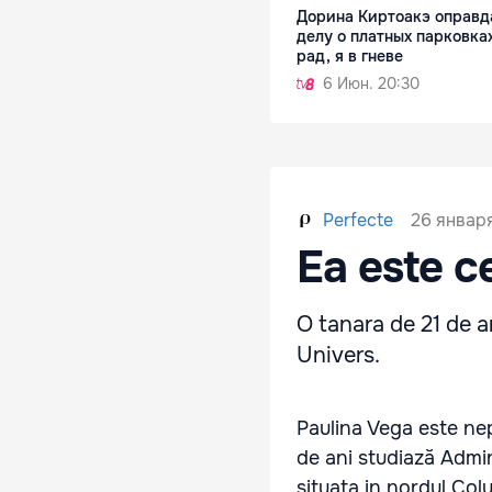
Дорина Киртоакэ оправд
делу о платных парковках
рад, я в гневе
6 Июн. 20:30
26 января
Perfecte
Ea este c
O tanara de 21 de a
Univers.
Paulina Vega este ne
de ani studiază Admini
situata in nordul Col