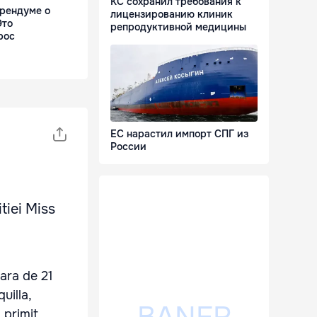
КС сохранил требования к
ерендуме о
лицензированию клиник
Это
репродуктивной медицины
рос
ЕС нарастил импорт СПГ из
России
tiei Miss
ara de 21
uilla,
 primit