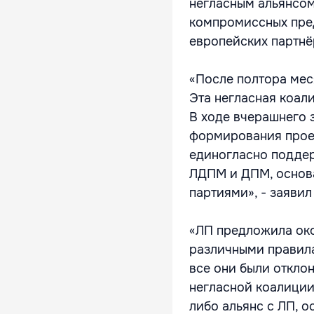
негласным альянсом
компромиссных пред
европейских партнё
«После полтора ме
Эта негласная коал
В ходе вчерашнего 
формирования прое
единогласно поддер
ЛДПМ и ДПМ, основ
партиями», - заяви
«ЛП предложила ок
различными правил
все они были откло
негласной коалиции
либо альянс с ЛП, 