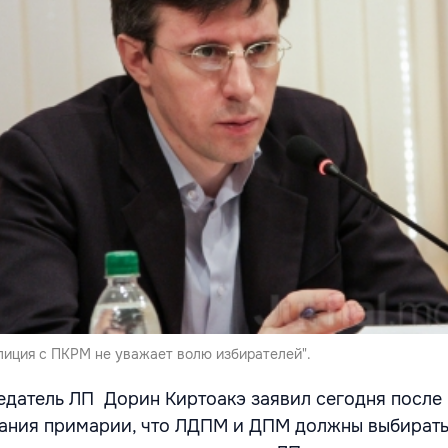
лиция с ПКРМ не уважает волю избирателей".
датель ЛП Дорин Киртоакэ заявил сегодня после
дания примарии, что ЛДПМ и ДПМ должны выбират