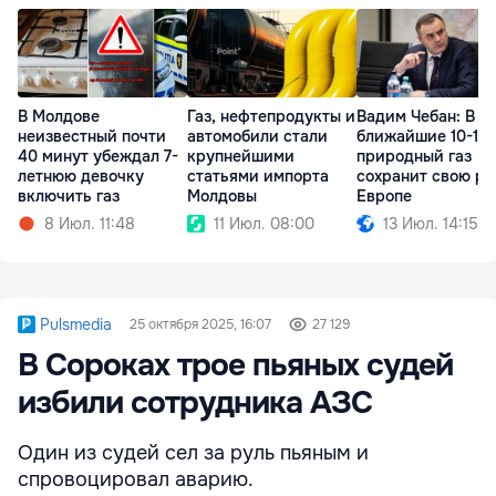
В Молдове
Газ, нефтепродукты и
Вадим Чебан: В
неизвестный почти
автомобили стали
ближайшие 10-15 
40 минут убеждал 7-
крупнейшими
природный газ
летнюю девочку
статьями импорта
сохранит свою ро
включить газ
Молдовы
Европе
8 Июл. 11:48
11 Июл. 08:00
13 Июл. 14:15
Pulsmedia
25 октября 2025, 16:07
27 129
В Сороках трое пьяных судей
избили сотрудника АЗС
Один из судей сел за руль пьяным и
спровоцировал аварию.