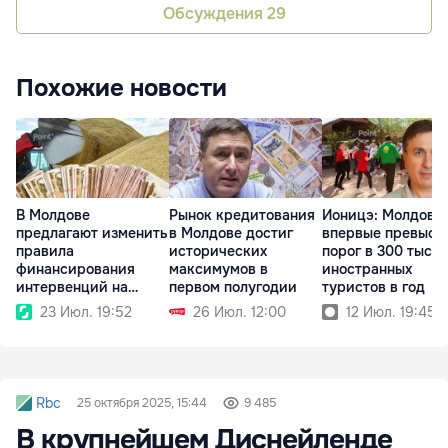
Обсуждения
29
Похожие новости
В Молдове
Рынок кредитования
Ионицэ: Молдова
предлагают изменить
в Молдове достиг
впервые превыси
правила
исторических
порог в 300 тысяч
финансирования
максимумов в
иностранных
интервенций на
первом полугодии
туристов в год
аграрном рынке
23 Июл. 19:52
26 Июл. 12:00
12 Июл. 19:45
Rbc
25 октября 2025, 15:44
9 485
В крупнейшем Диснейленде