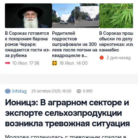
В Сороках готовятся
Родителей
В Сороках прошл
к похоронам барона
подростков
обыски по делу о
ромов Чераря:
оштрафовали на 300
наркотиках: изъя
ожидаются гости из-
леев после погони на
каннабис
за рубежа
квадроцикле в
2 дня назад
Сороках
10 Июл. 17:36
18 Июл. 14:00
Infotag
25 октября 2025, 16:00
9 955
Ионицэ: В аграрном секторе и
экспорте сельхозпродукции
возникла тревожная ситуация
Молдова столкнулась с тревожным спадом в