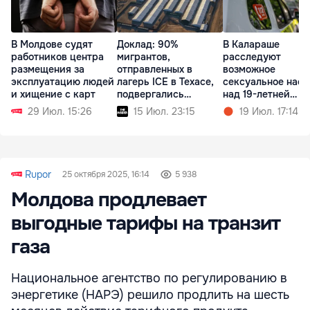
В Молдове судят
Доклад: 90%
В Калараше
работников центра
мигрантов,
расследуют
размещения за
отправленных в
возможное
эксплуатацию людей
лагерь ICE в Техасе,
сексуальное нас
и хищение с карт
подвергались
над 19-летней
насилию
девушкой
29 Июл. 15:26
15 Июл. 23:15
19 Июл. 17:14
Rupor
25 октября 2025, 16:14
5 938
Молдова продлевает
выгодные тарифы на транзит
газа
Национальное агентство по регулированию в
энергетике (НАРЭ) решило продлить на шесть