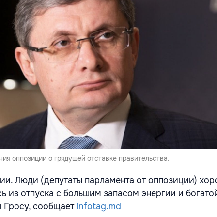
ния оппозиции о грядущей отставке правительства.
ции. Люди (депутаты парламента от оппозиции) хо
сь из отпуска с большим запасом энергии и богато
л Гросу, сообщает
infotag.md