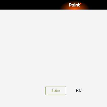
⌵
RU
Войти