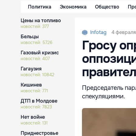
Политика
Экономика
Общество
Пр
Цены на топливо
новостей:
377
4 февраля
Infotag
Бельцы
Гросу оп
новостей:
5726
Газовый кризис
оппозици
новостей:
407
правител
Гагаузия
новостей:
10842
Кишинев
Председатель пар
новостей:
771
спекуляциями.
ДТП в Молдове
новостей:
7823
Нет войне
новостей:
131
Приднестровье