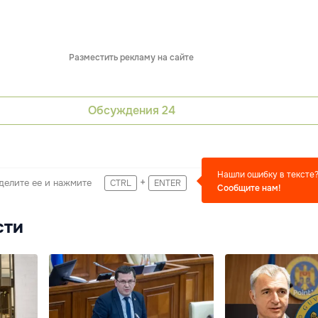
Разместить рекламу на сайте
Обсуждения
24
Нашли ошибку в тексте
+
делите ее и нажмите
CTRL
ENTER
Сообщите нам!
сти