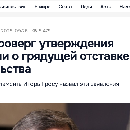
оисшествия
В мире
Спорт
Леди
Авто
Нау
 2026, 09:26
6 479
роверг утверждения
и о грядущей отставке
ьства
ламента Игорь Гросу назвал эти заявления