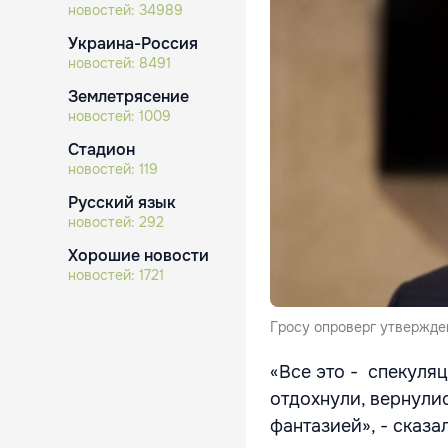
новостей:
34989
Украина-Россия
новостей:
8491
Землетрясение
новостей:
1009
Стадион
новостей:
119
Русский язык
новостей:
292
Хорошие новости
новостей:
1721
Гросу опроверг утвержде
«Все это - спекуля
отдохнули, вернули
фантазией», - сказа