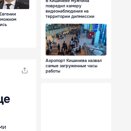
В Кишиневе мужчина
повредил камеру
видеонаблюдения на
 Евгении
территории дипмиссии
зможном
ись
Аэропорт Кишинева назвал
самые загруженные часы
работы
ще
ми