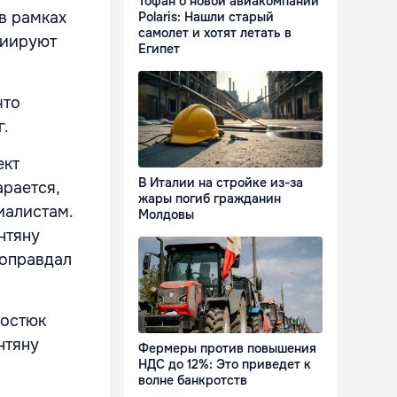
Тофан о новой авиакомпании
в рамках
Polaris: Нашли старый
самолет и хотят летать в
циируют
Египет
что
г.
ект
В Италии на стройке из-за
арается,
жары погиб гражданин
иалистам.
Молдовы
нтяну
 оправдал
Костюк
нтяну
Фермеры против повышения
НДС до 12%: Это приведет к
волне банкротств