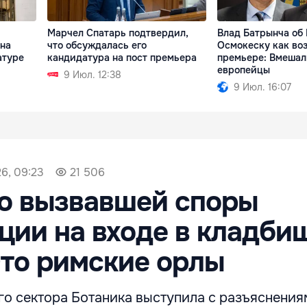
Марчел Спатарь подтвердил,
Влад Батрынча об
на
что обсуждалась его
Осмокеску как во
атуре
кандидатура на пост премьера
премьере: Вмешал
европейцы
9 Июл. 12:38
9 Июл. 16:07
6, 09:23
21 506
о вызвавшей споры
ции на входе в кладби
Это римские орлы
го сектора Ботаника выступила с разъяснения