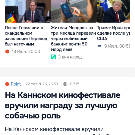
Посол Германии о
Жители Молдовы за
Трамп: Иран прос
скандальном
три месяца перевели
сделке после уда
заявлении: Перевод
через мобильный
США
был неточным
банкинг почти 50
9 Июл. 08:58
млрд леев
13 Июл. 20:00
3 дня назад
Point
22 мая 2026, 23:53
18 735
На Каннском кинофестивале
вручили награду за лучшую
собачью роль
На Каннском кинофестивале вручили