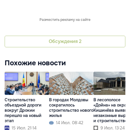
Разместить рекламу на сайте
Обсуждения
2
Похожие новости
Строительство
В городах Молдовы
В лесополосе
объездной дороги
сократилось
«Дойна» на окраи
вокруг Дрокии
строительство нового
Кишинёва выявил
перешло на новый
жилья
незаконные выру
этап
и строительство
14 Июл. 08:42
15 Июл. 21:14
9 Июл. 13:24