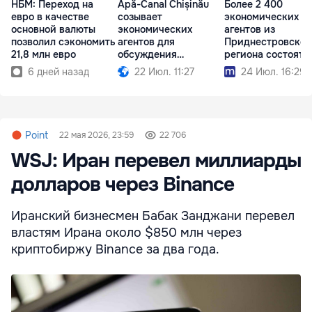
НБМ: Переход на
Apă-Canal Chișinău
Более 2 400
евро в качестве
созывает
экономических
основной валюты
экономических
агентов из
позволил сэкономить
агентов для
Приднестровског
21,8 млн евро
обсуждения
региона состоят 
необходимых мер
учёте в АГУ
6 дней назад
22 Июл. 11:27
24 Июл. 16:29
Point
22 мая 2026, 23:59
22 706
WSJ: Иран перевел миллиарды
долларов через Binance
Иранский бизнесмен Бабак Занджани перевел
властям Ирана около $850 млн через
криптобиржу Binance за два года.