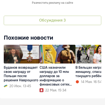
Разместить рекламу на сайте
Обсуждения
3
Похожие новости
Буданов возвращает
США назначили
В Бельцах наград
свою награду от
награду до 10 млн
женщину, спасшу
Польши после
долларов за
тонущего ребёнка
решения Навроцкого
информацию о
14 Мая. 16:54
финансовых сетях
20 Июн. 13:45
«Хезболлах»
22 Мая. 15:34