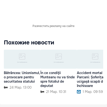
Разместить рекламу на сайте
Похожие новости
Bătrâncea: Unionismul,
În ce condiţii
Accident mortal la
o provocare pentru
Munteanu nu va tinde
Parcani: Șoferița
securitatea statului
spre fotoliul de
ucigașă scapă de
deputat
închisoare
24 Мар. 13:00
21 Мар. 10:31
1 Мар. 09:59