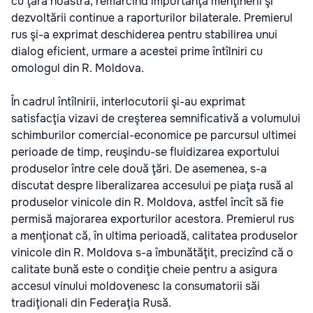
cu ţara noastră, remarcînd importanţa menţinerii şi
dezvoltării continue a raporturilor bilaterale. Premierul
rus şi-a exprimat deschiderea pentru stabilirea unui
dialog eficient, urmare a acestei prime întîlniri cu
omologul din R. Moldova.
În cadrul întîlnirii, interlocutorii şi-au exprimat
satisfacţia vizavi de creşterea semnificativă a volumului
schimburilor comercial-economice pe parcursul ultimei
perioade de timp, reuşindu-se fluidizarea exportului
produselor între cele două ţări. De asemenea, s-a
discutat despre liberalizarea accesului pe piaţa rusă al
produselor vinicole din R. Moldova, astfel încît să fie
permisă majorarea exporturilor acestora. Premierul rus
a menţionat că, în ultima perioadă, calitatea produselor
vinicole din R. Moldova s-a îmbunătăţit, precizînd că o
calitate bună este o condiţie cheie pentru a asigura
accesul vinului moldovenesc la consumatorii săi
tradiţionali din Federaţia Rusă.