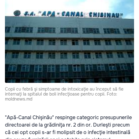
Copii cu febră şi simptoame de intoxicaţie au început să fie
internaţi la spitalul de boli infecţioase pentru copii. Foto:
moldnews.md
"Apă-Canal Chişinău" respinge categoric presupunerile
directoarei de la grădiniţa nr. 2 din or. Durleşti precum
că cei opt copii s-ar fi molipsit de o infecţie intestinală