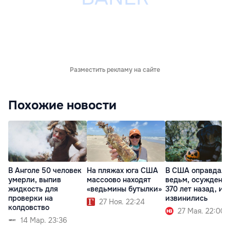
Разместить рекламу на сайте
Похожие новости
В Анголе 50 человек
На пляжах юга США
В США оправдали
умерли, выпив
массоово находят
ведьм, осужденн
жидкость для
«ведьмины бутылки»
370 лет назад, и
проверки на
извинились
27 Ноя. 22:24
колдовство
27 Мая. 22:00
14 Мар. 23:36