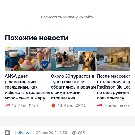
Разместить рекламу на сайте
Похожие новости
ANSA дает
Около 30 туристов в
После массового
рекомендации
турецком отеле
отравления в про
гражданам, как
обратились к врачам
Radisson Blu Leog
избежать отравления
с симптомами
не обнаружили
мороженым в жару
отравления
сальмонеллу
16 Июл. 11:36
13 Июл. 09:40
7 дней назад
HotNews
30 мая 2012, 13:56
805