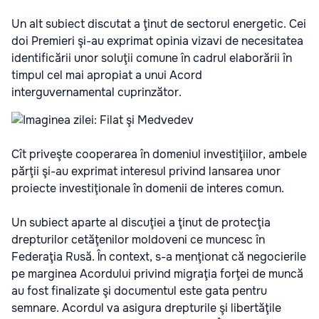
Un alt subiect discutat a ţinut de sectorul energetic. Cei
doi Premieri şi-au exprimat opinia vizavi de necesitatea
identificării unor soluţii comune în cadrul elaborării în
timpul cel mai apropiat a unui Acord
interguvernamental cuprinzător.
Cît priveşte cooperarea în domeniul investiţiilor, ambele
părţii şi-au exprimat interesul privind lansarea unor
proiecte investiţionale în domenii de interes comun.
Un subiect aparte al discuţiei a ţinut de protecţia
drepturilor cetăţenilor moldoveni ce muncesc în
Federaţia Rusă. În context, s-a menţionat că negocierile
pe marginea Acordului privind migraţia forţei de muncă
au fost finalizate şi documentul este gata pentru
semnare. Acordul va asigura drepturile şi libertăţile