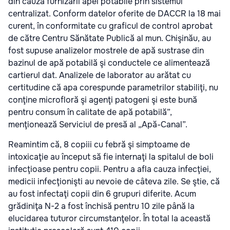
din cauza furnizării apei potabile prin sistemul
centralizat. Conform datelor oferite de DACCR la 18 mai
curent, în conformitate cu graficul de control aprobat
de către Centru Sănătate Publică al mun. Chişinău, au
fost supuse analizelor mostrele de apă sustrase din
bazinul de apă potabilă şi conductele ce alimentează
cartierul dat. Analizele de laborator au arătat cu
certitudine că apa corespunde parametrilor stabiliţi, nu
conţine microfloră şi agenţi patogeni şi este bună
pentru consum în calitate de apă potabilă”,
menţionează Serviciul de presă al „Apă-Canal”.
Reamintim că, 8 copiii cu febră şi simptoame de
intoxicaţie au început să fie internaţi la spitalul de boli
infecţioase pentru copii. Pentru a afla cauza infecţiei,
medicii infecţionişti au nevoie de câteva zile. Se ştie, că
au fost infectaţi copii din 6 grupuri diferite. Acum
grădiniţa N-2 a fost închisă pentru 10 zile până la
elucidarea tuturor circumstanţelor. În total la această