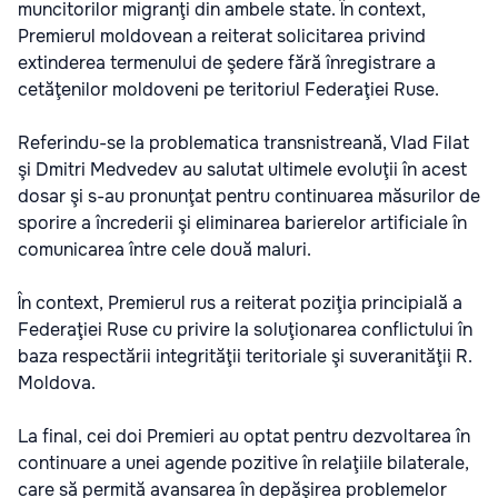
muncitorilor migranţi din ambele state. În context,
Premierul moldovean a reiterat solicitarea privind
extinderea termenului de şedere fără înregistrare a
cetăţenilor moldoveni pe teritoriul Federaţiei Ruse.
Referindu-se la problematica transnistreană, Vlad Filat
şi Dmitri Medvedev au salutat ultimele evoluţii în acest
dosar şi s-au pronunţat pentru continuarea măsurilor de
sporire a încrederii şi eliminarea barierelor artificiale în
comunicarea între cele două maluri.
În context, Premierul rus a reiterat poziţia principială a
Federaţiei Ruse cu privire la soluţionarea conflictului în
baza respectării integrităţii teritoriale şi suveranităţii R.
Moldova.
La final, cei doi Premieri au optat pentru dezvoltarea în
continuare a unei agende pozitive în relaţiile bilaterale,
care să permită avansarea în depăşirea problemelor