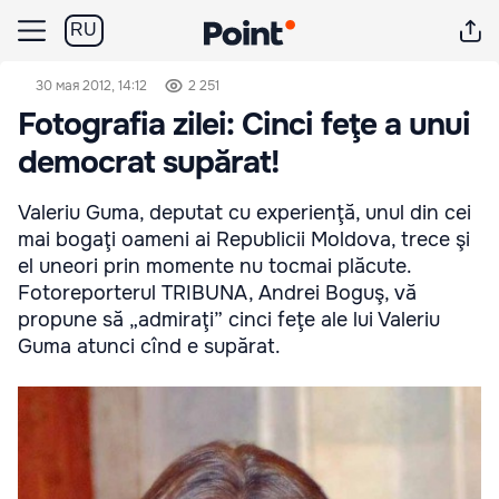
RU
30 мая 2012, 14:12
2 251
Fotografia zilei: Cinci feţe a unui
democrat supărat!
Valeriu Guma, deputat cu experienţă, unul din cei
mai bogaţi oameni ai Republicii Moldova, trece şi
el uneori prin momente nu tocmai plăcute.
Fotoreporterul TRIBUNA, Andrei Boguş, vă
propune să „admiraţi” cinci feţe ale lui Valeriu
Guma atunci cînd e supărat.