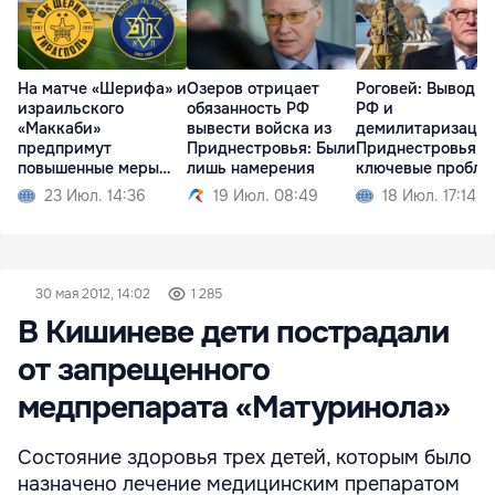
На матче «Шерифа» и
Озеров отрицает
Роговей: Вывод в
израильского
обязанность РФ
РФ и
«Маккаби»
вывести войска из
демилитаризаци
предпримут
Приднестровья: Были
Приднестровья -
повышенные меры
лишь намерения
ключевые пробле
безопасности
23 Июл. 14:36
19 Июл. 08:49
18 Июл. 17:14
30 мая 2012, 14:02
1 285
В Кишиневе дети пострадали
от запрещенного
медпрепарата «Матуринола»
Состояние здоровья трех детей, которым было
назначено лечение медицинским препаратом