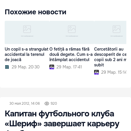
Похожие новости
Un copil s-a strangulat
O fetiță a rămas fără
Cercetătorii au
accidental la terenul
două degete. Cum s-a
descoperit de ce u
de joacă
întâmplat accidentul
copii sub 2 ani mor
subit
29 Мар. 20:30
29 Мар. 17:41
29 Мар. 15:14
30 мая 2012, 14:06
920
Капитан футбольного клуба
«Шериф» завершает карьеру