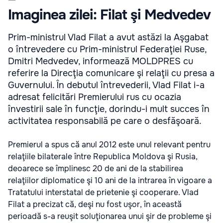
Imaginea zilei: Filat şi Medvedev
Prim-ministrul Vlad Filat a avut astăzi la Aşgabat
o întrevedere cu Prim-ministrul Federaţiei Ruse,
Dmitri Medvedev, informează MOLDPRES cu
referire la Direcţia comunicare şi relaţii cu presa a
Guvernului. În debutul întrevederii, Vlad Filat i-a
adresat felicitări Premierului rus cu ocazia
învestirii sale în funcţie, dorindu-i mult succes în
activitatea responsabilă pe care o desfăşoară.
Premierul a spus că anul 2012 este unul relevant pentru
relaţiile bilaterale între Republica Moldova şi Rusia,
deoarece se împlinesc 20 de ani de la stabilirea
relaţiilor diplomatice şi 10 ani de la intrarea în vigoare a
Tratatului interstatal de prietenie şi cooperare. Vlad
Filat a precizat că, deşi nu fost uşor, în această
perioadă s-a reuşit soluţionarea unui şir de probleme şi