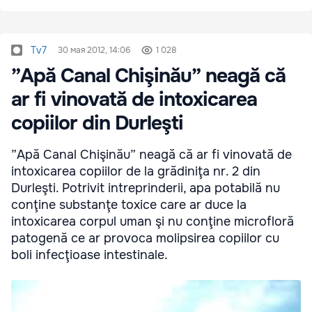
Tv7
30 мая 2012, 14:06
1 028
”Apă Canal Chişinău” neagă că
ar fi vinovată de intoxicarea
copiilor din Durleşti
”Apă Canal Chişinău” neagă că ar fi vinovată de
intoxicarea copiilor de la grădiniţa nr. 2 din
Durleşti. Potrivit intreprinderii, apa potabilă nu
conţine substanţe toxice care ar duce la
intoxicarea corpul uman şi nu conţine microfloră
patogenă ce ar provoca molipsirea copiilor cu
boli infecţioase intestinale.