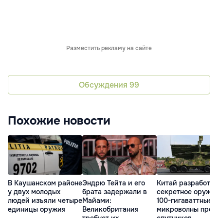
Разместить рекламу на сайте
Обсуждения
99
Похожие новости
В Каушанском районе
Эндрю Тейта и его
Китай разработал
у двух молодых
брата задержали в
секретное оружие
людей изъяли четыре
Майами:
100-гигаваттные
единицы оружия
Великобритания
микроволны прот
требует их
спутников