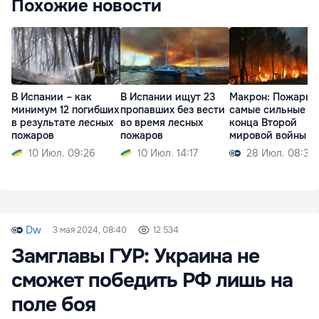
Похожие новости
В Испании – как
В Испании ищут 23
Макрон: Пожары 
минимум 12 погибших
пропавших без вести
самые сильные с
в результате лесных
во время лесных
конца Второй
пожаров
пожаров
мировой войны
10 Июл. 09:26
10 Июл. 14:17
28 Июл. 08:39
Dw
3 мая 2024, 08:40
12 534
Замглавы ГУР: Украина не
сможет победить РФ лишь на
поле боя