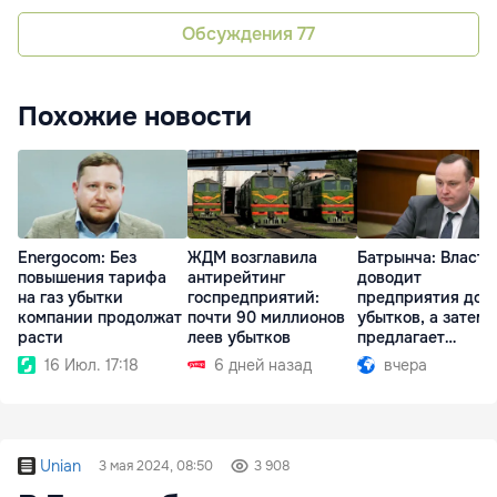
Обсуждения
77
Похожие новости
Energocom: Без
ЖДМ возглавила
Батрынча: Власть
повышения тарифа
антирейтинг
доводит
на газ убытки
госпредприятий:
предприятия до
компании продолжат
почти 90 миллионов
убытков, а затем
расти
леев убытков
предлагает
приватизировать
16 Июл. 17:18
6 дней назад
вчера
Unian
3 мая 2024, 08:50
3 908