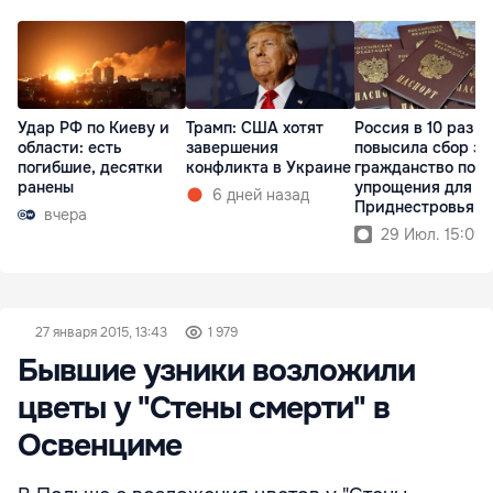
Удар РФ по Киеву и
Трамп: США хотят
Россия в 10 раз
области: есть
завершения
повысила сбор за
погибшие, десятки
конфликта в Украине
гражданство пос
ранены
упрощения для
6 дней назад
Приднестровья
вчера
29 Июл. 15:09
27 января 2015, 13:43
1 979
Бывшие узники возложили
цветы у "Стены смерти" в
Освенциме