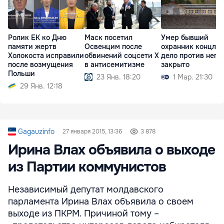
Ролик ЕК ко Дню
Маск посетил
Умер бывший
памяти жертв
Освенцим после
охранник концлаг
Холокоста исправили
обвинений соцсети X
дело против него
после возмущения
в антисемитизме
закрыто
Польши
23 Янв. 18:20
1 Мар. 21:30
29 Янв. 12:18
Gagauzinfo
27 января 2015, 13:36
3 878
Ирина Влах объявила о выходе
из Партии коммунистов
Независимый депутат молдавского
парламента Ирина Влах объявила о своем
выходе из ПКРМ. Причиной тому –