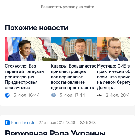
Разместить рекламу на сайте
Похожие новости
Стояногло: Без
Киверь: Большинство
Мустяцэ: СИБ зна
гарантий Гагаузии
приднестровцев
практически обо
реинтеграция
поддерживают
всем, что происх
Приднестровья
восстановление
на левом берегу
невозможна
единых пространств
Днестра
15 Июл. 16:44
15 Июл. 17:44
12 Июл. 20:45
Podrobnosti
27 января 2015, 13:48
5 363
Верховная Рада Украины