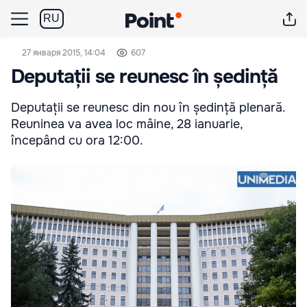
RU
27 января 2015, 14:04
607
Deputații se reunesc în ședință
Deputații se reunesc din nou în ședință plenară.
Reuninea va avea loc mâine, 28 ianuarie,
începând cu ora 12:00.