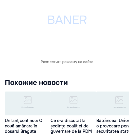
Разместить рекламу на сайте
Похожие новости
Un lanţ continuu: O
Ce s-a discutat la
Bătrâncea: Unionis
nouă amânare în
ședința coaliției de
o provocare pentru
dosarul Braguța
guvernare de la PDM
securitatea statulu