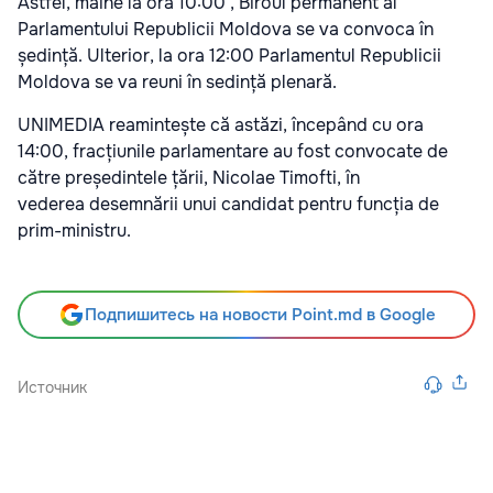
Astfel, mâine la ora 10:00 , Biroul permanent al
Parlamentului Republicii Moldova se va convoca în
ședință. Ulterior, la ora 12:00 Parlamentul Republicii
Moldova se va reuni în sedință plenară.
UNIMEDIA reamintește că astăzi, începând cu ora
14:00, fracțiunile parlamentare au fost convocate de
către președintele țării, Nicolae Timofti, în
vederea desemnării unui candidat pentru funcția de
prim-ministru.
Подпишитесь на новости Point.md в Google
Источник