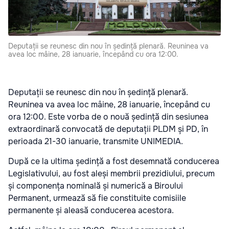
Deputații se reunesc din nou în ședință plenară. Reuninea va
avea loc mâine, 28 ianuarie, începând cu ora 12:00.
Deputații se reunesc din nou în ședință plenară.
Reuninea va avea loc mâine, 28 ianuarie, începând cu
ora 12:00. Este vorba de o nouă ședință din sesiunea
extraordinară convocată de deputații PLDM și PD, în
perioada 21-30 ianuarie, transmite UNIMEDIA.
După ce la ultima ședință a fost desemnată conducerea
Legislativului, au fost aleși membrii prezidiului, precum
și componența nominală și numerică a Biroului
Permanent, urmează să fie constituite comisiile
permanente și aleasă conducerea acestora.