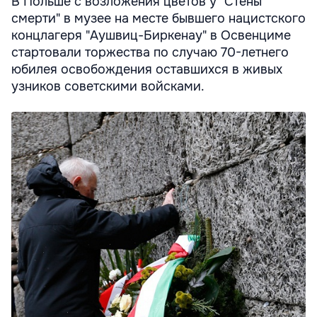
В Польше с возложения цветов у "Стены
смерти" в музее на месте бывшего нацистского
концлагеря "Аушвиц-Биркенау" в Освенциме
стартовали торжества по случаю 70-летнего
юбилея освобождения оставшихся в живых
узников советскими войсками.