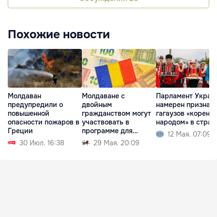
Похожие новости
Молдаван
Молдаване с
Парламент Украи
предупредили о
двойным
намерен признат
повышенной
гражданством могут
гагаузов «коренн
опасности пожаров в
участвовать в
народом» в стран
Греции
программе для
12 Мая. 07:09
румынской диаспоры
30 Июл. 16:38
29 Мая. 20:09