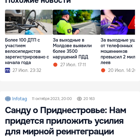
Похожие новости
Более 100 ДТП с
За выходные в
За выходные уще
участием
Молдове выявили
от телефонных
велосипедистов
более 3500
мошенников
зарегистрировано с
нарушений ПДД
превысил 2 милл
начала года
леев
27 Июл. 17:11
27 Июл. 23:32
20 Июл. 14:26
Infotag
11 октября 2023, 20:00
20 163
Санду о Приднестровье: Нам
придется приложить усилия
для мирной реинтеграции