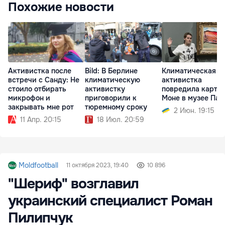
Похожие новости
Активистка после
Bild: В Берлине
Климатическая
встречи с Санду: Не
климатическую
активистка
стоило отбирать
активистку
повредила карти
микрофон и
приговорили к
Моне в музее Па
закрывать мне рот
тюремному сроку
2 Июн. 19:15
11 Апр. 20:15
18 Июл. 20:59
Moldfootball
11 октября 2023, 19:40
10 896
"Шериф" возглавил
украинский специалист Роман
Пилипчук