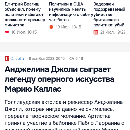
Дмитрий Брагиш
Политики в США
Задержан
объяснил, почему
научились менять
подозреваемый в
политики избегают
информацию о себе у
убийстве
должности премьер-
чат-ботов
британского
министра
политика: убийца
19 Июл. 18:15
нанёс 21 удар
16 Июл. 10:15
21 Июл. 19:29
молотком
Gazeta
11 октября 2023, 20:10
6 411
Анджелина Джоли сыграет
легенду оперного искусства
Марию Каллас
Голливудская актриса и режиссер Анджелина
Джоли, которая нигде давно не снималась,
прервала творческое молчание. Артистка
приняла участие в байопике Пабло Ларраина о