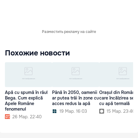
Разместить рекламу на сайте
Похожие новости
Apă cu spumă în râul
Până în 2050, oamenii
Orașul din România
Bega. Cum explică
ar putea trăi în zone cu
care încălzirea se 
Apele Române
acces redus la apă
cu apă termală
fenomenul
19 Мар. 16:03
15 Мар. 23:40
26 Мар. 22:40