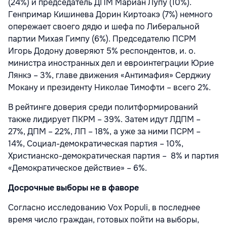
(24%) и председатель ДПМ Мариан Лупу (10%).
Генпримар Кишинева Дорин Киртоакэ (7%) немного
опережает своего дядю и шефа по Либеральной
партии Михая Гимпу (6%). Председателю ПСРМ
Игорь Додону доверяют 5% респондентов, и. о.
министра иностранных дел и евроинтеграции Юрие
Лянкэ – 3%, главе движения «Антимафия» Серджиу
Мокану и президенту Николае Тимофти – всего 2%.
В рейтинге доверия среди политформирований
также лидирует ПКРМ – 39%. Затем идут ЛДПМ –
27%, ДПМ – 22%, ЛП – 18%, а уже за ними ПСРМ –
14%, Социал-демократическая партия – 10%,
Христианско-демократическая партия – 8% и партия
«Демократическое действие» – 6%.
Досрочные выборы не в фаворе
Согласно исследованию Vox Populi, в последнее
время число граждан, готовых пойти на выборы,