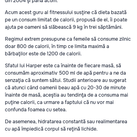
din 2004 şi până acum.
Acum acest guru al fitnessului susţine că dieta bazată
pe un consum limitat de calorii, propusă de el, îi poate
ajuta pe oameni să slăbească 9 kg în trei săptămâni.
Regimul extrem presupune ca femeile să consume zilnic
doar 800 de calorii, în timp ce limita maximă a
bărbaţilor este de 1200 de calorii.
Sfatul lui Harper este ca înainte de fiecare masă, să
consumăm aproximativ 500 ml de apă pentru a ne da
senzaţia că suntem sătui. Studii anterioare au sugerat
că atunci când oamenii beau apă cu 20-30 de minute
înainte de masă, aceştia au tendinţa de a consuma mai
puţine calorii, ca urmare a faptului că nu vor mai
confunda foamea cu setea.
De asemenea, hidratarea constantă sau realimentarea
cu apă împiedică corpul să reţină lichide.