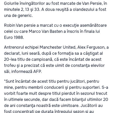
Golurile învingătorilor au fost marcate de Van Persie, în
minutele 2, 13 şi 33. A doua reuşită a olandezului a fost
una de generic.
Robin Van persie a marcat cu o execuţie asemănătoare
celei cu care Marco Van Basten a înscris în finala lui
Euro 1988.
Antrenorul echipei Manchester United, Alex Ferguson, a
declarat, luni seară, după ce formaţia sa a câştigat al
20-lea titlu de campioană, că este încântat de acest
trofeu şi a precizat că este uimit de constanţa elevilor
săi, informează AFP.
"Sunt încântat de acest titlu pentru jucători, pentru
mine, pentru membrii conducerii şi pentru suporteri. S-a
vorbit foarte mult despre titlul pierdut în sezonul trecut
în ultimele secunde, dar dacă facem bilanţul ultimilor 20
de ani constanţa noastră este uimitoare. Jucătorii au
fost concentraţi pe durata întregului sezon şi au