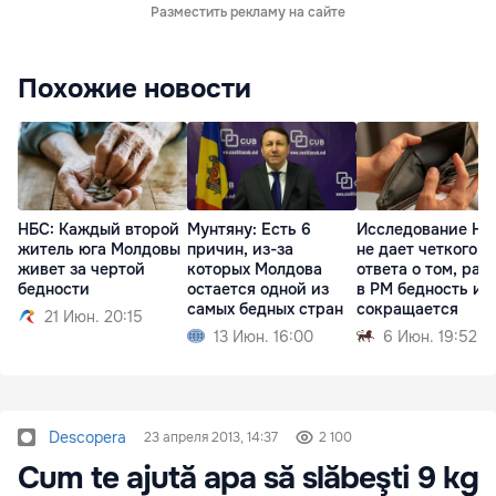
Разместить рекламу на сайте
Похожие новости
НБС: Каждый второй
Мунтяну: Есть 6
Исследование Н
житель юга Молдовы
причин, из-за
не дает четкого
живет за чертой
которых Молдова
ответа о том, рас
бедности
остается одной из
в РМ бедность ил
самых бедных стран
сокращается
21 Июн. 20:15
13 Июн. 16:00
6 Июн. 19:52
Descopera
23 апреля 2013, 14:37
2 100
Cum te ajută apa să slăbeşti 9 kg