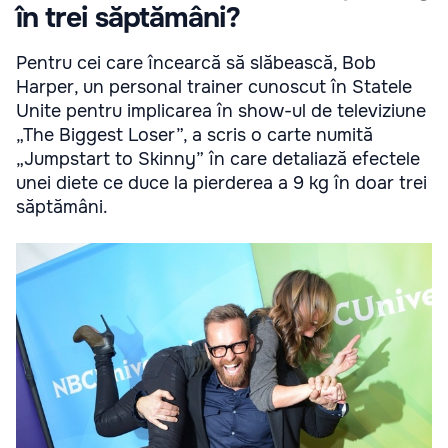
în trei săptămâni?
Pentru cei care încearcă să slăbească, Bob
Harper, un personal trainer cunoscut în Statele
Unite pentru implicarea în show-ul de televiziune
„The Biggest Loser”, a scris o carte numită
„Jumpstart to Skinny” în care detaliază efectele
unei diete ce duce la pierderea a 9 kg în doar trei
săptămâni.