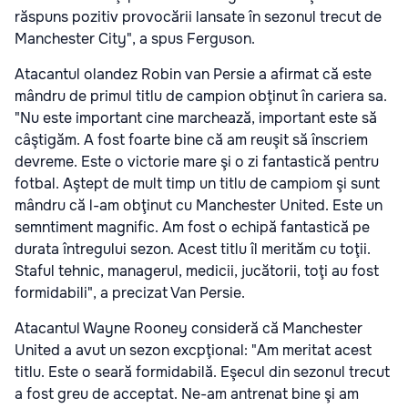
răspuns pozitiv provocării lansate în sezonul trecut de
Manchester City", a spus Ferguson.
Atacantul olandez Robin van Persie a afirmat că este
mândru de primul titlu de campion obţinut în cariera sa.
"Nu este important cine marchează, important este să
câştigăm. A fost foarte bine că am reuşit să înscriem
devreme. Este o victorie mare şi o zi fantastică pentru
fotbal. Aştept de mult timp un titlu de campiom şi sunt
mândru că l-am obţinut cu Manchester United. Este un
semntiment magnific. Am fost o echipă fantastică pe
durata întregului sezon. Acest titlu îl merităm cu toţii.
Staful tehnic, managerul, medicii, jucătorii, toţi au fost
formidabili", a precizat Van Persie.
Atacantul Wayne Rooney consideră că Manchester
United a avut un sezon excpţional: "Am meritat acest
titlu. Este o seară formidabilă. Eşecul din sezonul trecut
a fost greu de acceptat. Ne-am antrenat bine şi am