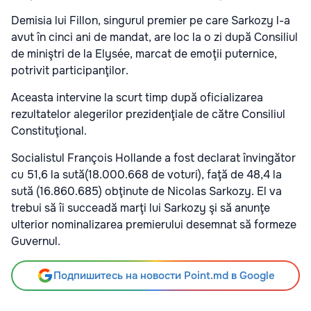
Demisia lui Fillon, singurul premier pe care Sarkozy l-a
avut în cinci ani de mandat, are loc la o zi după Consiliul
de miniştri de la Elysée, marcat de emoţii puternice,
potrivit participanţilor.
Aceasta intervine la scurt timp după oficializarea
rezultatelor alegerilor prezidenţiale de către Consiliul
Constituţional.
Socialistul François Hollande a fost declarat învingător
cu 51,6 la sută(18.000.668 de voturi), faţă de 48,4 la
sută (16.860.685) obţinute de Nicolas Sarkozy. El va
trebui să îi succeadă marţi lui Sarkozy şi să anunţe
ulterior nominalizarea premierului desemnat să formeze
Guvernul.
Подпишитесь на новости Point.md в Google