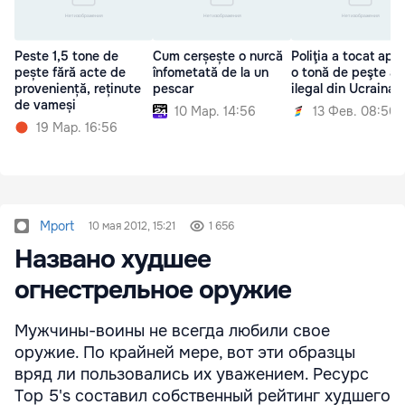
Peste 1,5 tone de
Cum cerșește o nurcă
Poliţia a tocat apr
pește fără acte de
înfometată de la un
o tonă de peşte a
proveniență, reținute
pescar
ilegal din Ucraina
de vameși
10 Мар. 14:56
13 Фев. 08:50
19 Мар. 16:56
Mport
10 мая 2012, 15:21
1 656
Названо худшее
огнестрельное оружие
Мужчины-воины не всегда любили свое
оружие. По крайней мере, вот эти образцы
вряд ли пользовались их уважением. Ресурс
Top 5's составил собственный рейтинг худшего