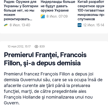
Радев: Оружия для
Нидерланды больше
Китай разработал
Украины у Болгарии
не будут давать
секретное оружие
больше нет, но мы
оружие Украине
100-гигаваттные
можем
микроволны прот
8 Июл. 07:09
ремонтировать
спутников
технику
8 Июл. 13:40
12 Июл. 15:14
10 мая 2012, 15:17
839
Premierul Franţei, Francois
Fillon, şi-a depus demisia
Premierul francez François Fillon a depus joi
demisia Guvernului său, care se va ocupa însă de
afacerile curente ale ţării până la preluarea
funcţiei, marţi, de către preşedintele ales
François Hollande şi nominalizarea unui nou
Guvern.