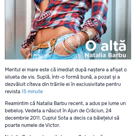
Meritul ei mare este că imediat după naștere a afișat o
silueta de vis. Suplă, într-o formă bună, a pozat și a
dezvăluit cîteva din trăirile ei în exclusivitate pentru
revista
15 minute
Reamintim că Natalia Barbu recent, a adus pe lume un
bebeluș. Vedeta a născut în Ajun de Crăciun, 24
decembrie 2011.
Cuplul Sota a decis ca băiețelul să
poarte numele de Victor.