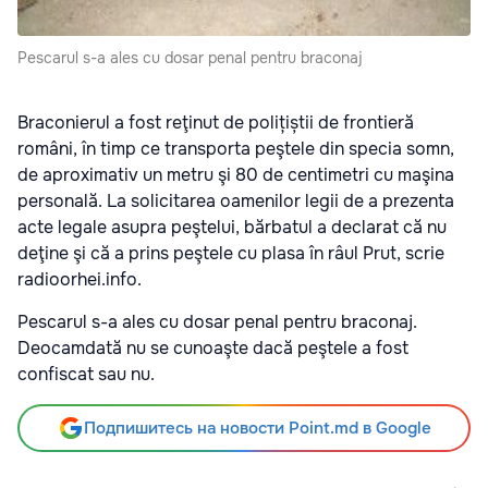
Pescarul s-a ales cu dosar penal pentru braconaj
Braconierul a fost reţinut de polițiștii de frontieră
români, în timp ce transporta peştele din specia somn,
de aproximativ un metru şi 80 de centimetri cu maşina
personală. La solicitarea oamenilor legii de a prezenta
acte legale asupra peştelui, bărbatul a declarat că nu
deţine şi că a prins peştele cu plasa în râul Prut, scrie
radioorhei.info.
Pescarul s-a ales cu dosar penal pentru braconaj.
Deocamdată nu se cunoaşte dacă peştele a fost
confiscat sau nu.
Подпишитесь на новости Point.md в Google