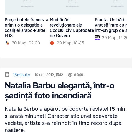
Preşedintele francez a
Modificări
Franța: Un bărbat 
primit o delegaţie a
revoluționare ale
vrut să intre cu ma
coaliţiei arabo-kurde
Codului civil, aprobate
într-un grup de sol
FDS
de Guvern
29 Мар. 12:20
30 Мар. 02:00
29 Мар. 18:45
15minute
10 мая 2012, 15:12
8 969
Natalia Barbu elegantă, într-o
ședință foto incendiară
Natalia Barbu a apărut pe coperta revistei 15 min,
și arată minunat! Caracteristic unei adevărate
vedete, artista s-a reînnoit în timp record după
naștere.