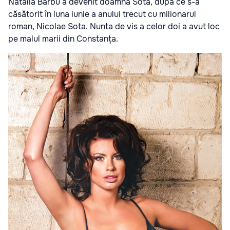
Natalia Barbu a devenit doamna Sota, după ce s-a
căsătorit în luna iunie a anului trecut cu milionarul
roman, Nicolae Sota. Nunta de vis a celor doi a avut loc
pe malul marii din Constanța.