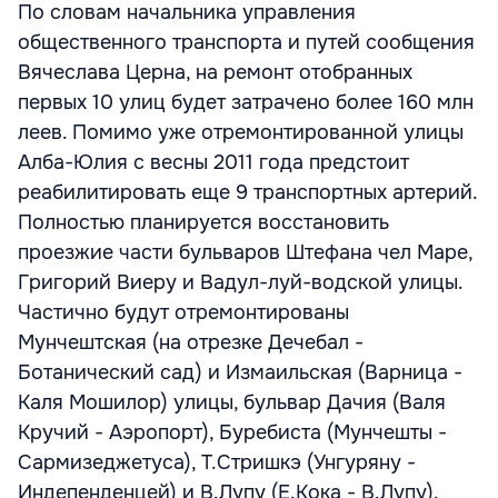
По словам начальника управления
общественного транспорта и путей сообщения
Вячеслава Церна, на ремонт отобранных
первых 10 улиц будет затрачено более 160 млн
леев. Помимо уже отремонтированной улицы
Алба-Юлия с весны 2011 года предстоит
реабилитировать еще 9 транспортных артерий.
Полностью планируется восстановить
проезжие части бульваров Штефана чел Маре,
Григорий Виеру и Вадул-луй-водской улицы.
Частично будут отремонтированы
Мунчештская (на отрезке Дечебал -
Ботанический сад) и Измаильская (Варница -
Каля Мошилор) улицы, бульвар Дачия (Валя
Кручий - Аэропорт), Буребиста (Мунчешты -
Сармизеджетуса), Т.Стришкэ (Унгуряну -
Индепенденцей) и В.Лупу (Е.Кока - В.Лупу).