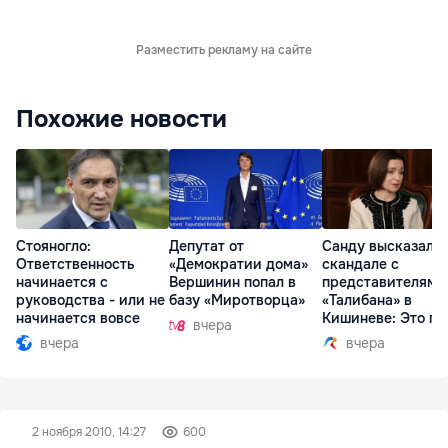
Разместить рекламу на сайте
Похожие новости
Стояногло:
Депутат от
Санду высказалас
Ответственность
«Демократии дома»
скандале с
начинается с
Вершинин попал в
представителями
руководства - или не
базу «Миротворца»
«Талибана» в
начинается вовсе
Кишиневе: Это по
вчера
вчера
вчера
2 ноября 2010, 14:27
600