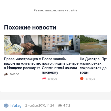
Разместить рекламу на сайте
Похожие новости
Права иностранцев с
После жалобы
На Днестре, Прут
видом на жительство
постоялицы в центре
малых реках
в Молдове расширят
Constructorul начали
сохраняется деф
проверку
воды
вчера
вчера
вчера
Infotag
2 ноября 2010, 14:24
4 712