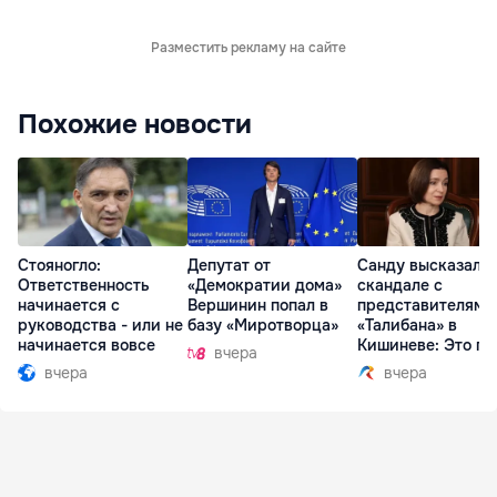
Разместить рекламу на сайте
Похожие новости
Стояногло:
Депутат от
Санду высказалас
Ответственность
«Демократии дома»
скандале с
начинается с
Вершинин попал в
представителями
руководства - или не
базу «Миротворца»
«Талибана» в
начинается вовсе
Кишиневе: Это по
вчера
вчера
вчера