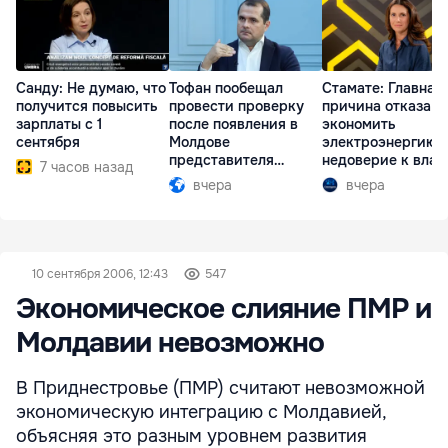
Санду: Не думаю, что
Тофан пообещал
Стамате: Главная
получится повысить
провести проверку
причина отказа
зарплаты с 1
после появления в
экономить
сентября
Молдове
электроэнергию 
представителя
недоверие к влас
7 часов назад
Южной Осетии
вчера
вчера
10 сентября 2006, 12:43
547
Экономическое слияние ПМР и
Молдавии невозможно
В Приднестровье (ПМР) считают невозможной
экономическую интеграцию с Молдавией,
объясняя это разным уровнем развития