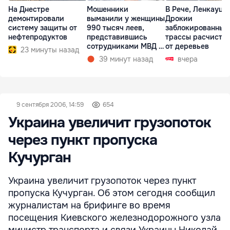
На Днестре
Мошенники
В Рече, Ленкауца
демонтировали
выманили у женщины
Дрокии
систему защиты от
990 тысяч леев,
заблокированные
нефтепродуктов
представившись
трассы расчисти
сотрудниками МВД и
от деревьев
23 минуты назад
СИБ
39 минут назад
вчера
9 сентября 2006, 14:59
654
Украина увеличит грузопоток
через пункт пропуска
Кучурган
Украина увеличит грузопоток через пункт
пропуска Кучурган. Об этом сегодня сообщил
журналистам на брифинге во время
посещения Киевского железнодорожного узла