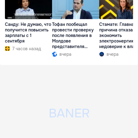
Санду: Не думаю, что
Тофан пообещал
Стамате: Главная
получится повысить
провести проверку
причина отказа
зарплаты с 1
после появления в
экономить
сентября
Молдове
электроэнергию 
представителя
недоверие к влас
7 часов назад
Южной Осетии
вчера
вчера