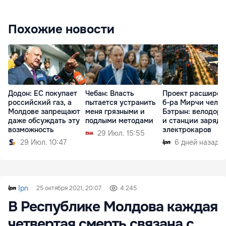
Похожие новости
Додон: ЕС покупает
Чебан: Власть
Проект расширен
российский газ, а
пытается устранить
б-ра Мирчи чел
Молдове запрещают
меня грязными и
Бэтрын: велодор
даже обсуждать эту
подлыми методами
и станции зарядк
возможность
электрокаров
29 Июл. 15:55
29 Июл. 10:47
6 дней назад
Ipn
25 октября 2021, 20:07
4 245
В Республике Молдова каждая
четвертая смерть связана с