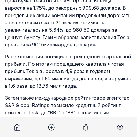
Цена бумаг Tesla по итогам торгов в пятницу
выросла на 1,75%, до рекордных 909,68 доллара. В
понедельник акции компании продолжили дорожать
– по состоянию на 17.20 мск их стоимость
увеличивалась на 5,64%, до 960,59 доллара за
ценную бумагу. Таким образом, капитализация Tesla
превысила 900 миллиардов долларов.
Ранее компания сообщила о рекордной квартальной
прибыли. По итогам прошедшего квартала чистая
прибыль Tesla выросла в 4,9 раза в годовом
выражении, до 1,62 миллиарда долларов, а выручка -
в 1,6 раза, до 13,76 миллиарда.
Затем также международное рейтинговое агентство
S&P Global Ratings повысило кредитный рейтинг
эмитента Tesla до "ВВ+" с "ВВ" с позитивным
прогнозом.
Американская компания Tesla Motors была основана