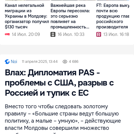
Канал нелегальной
Важнейшая река
FT: Европа выкуп
миграции из
Европы пересохла:
почти всю
Украины в Молдову:
это серьезно
продукцию главн
организатор получил
повлияет на
российского
$130 тысяч
промышленность
производителя С
континента
14 Июл. 20:09
16 Июл. 10:33
13 Июл. 16:18
Noi
11 апреля 2025, 13:44
4 686
Влах: Дипломатия PAS -
проблемы с США, разрыв с
Россией и тупик с ЕС
Вместо того чтобы следовать золотому
правилу – «Большие страны ведут большую
политику, а малые – умную», – действующие
власти Молдовы совершили множество