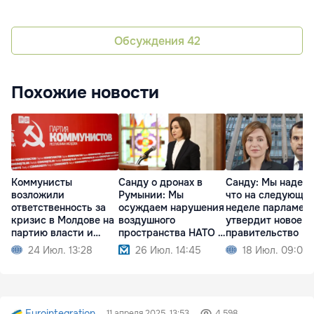
Обсуждения
42
Похожие новости
Коммунисты
Санду о дронах в
Санду: Мы надеем
возложили
Румынии: Мы
что на следующе
ответственность за
осуждаем нарушения
неделе парламен
кризис в Молдове на
воздушного
утвердит новое
партию власти и
пространства НАТО и
правительство
Санду
ЕС
24 Июл. 13:28
26 Июл. 14:45
18 Июл. 09:02
Eurointegration
11 апреля 2025, 13:53
4 598