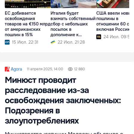
ЕС добивается
Италия будет
США ввели новые
освобождения
взимать собственный
пошлины в
товаров на €150 млрд
сбор с небольших
отношении 60 стр
от американских
посылок в
включая Россию
пошлин в 15%
дополнение к
24 Июл. 09:52
пошлине ЕС
15 Июл. 22:31
22 Июл. 21:28
Agora
11 апреля 2025, 14:00
12 880
Минюст проводит
расследование из-за
освобождения заключенных:
Подозрения в
злоупотреблениях