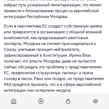
избрал путь ускоренной милитаризации, что может
привести к блокированию процесса европейской
интеграции Республики Молдова.
Если в перспективе ЕС создаст собственную армию
или превратится в организацию с мощной военной
компонентой, как предсказывают некоторые
эксперты, Молдова не сможет присоединиться к
Союзу, учитывая принцип нейтралитета,
зафиксированный в Конституции. Ирина Влах
полагает, что власти Молдовы даже не пытаются
сейчас обсуждать эту проблему с представителями
ЕС, предпочитая «страусиную тактику» и пряча
голову в песок. Рано или поздно, но представителям
PAS придётся признать, что и в сфере европейской
интеграции они потерпели неудачу.
В партии Inima Moldovei указывают, что перспектива
хороших отношений с соседней Румынией также