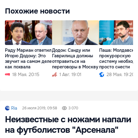
Похожие новости
Раду Мариан ответил
Додон: Санду или
Паша: Молдавску
Игорю Додону: Это
Гаврилица должны
прокурорскую
звучит на самом деле
отправиться на
систему необход
как похвала
переговоры в Москву
просто снести
18 Мая. 20:15
1 Авг. 19:01
28 Мая. 19:20
Ria
26 июля 2019, 09:58
3 070
Неизвестные с ножами напали
на футболистов "Арсенала"