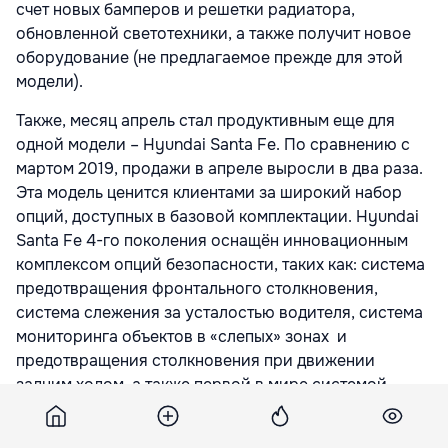
счет новых бамперов и решетки радиатора,
обновленной светотехники, а также получит новое
оборудование (не предлагаемое прежде для этой
модели).
Также, месяц апрель стал продуктивным еще для
одной модели – Hyundai Santa Fe. По сравнению с
мартом 2019, продажи в апреле выросли в два раза.
Эта модель ценится клиентами за широкий набор
опций, доступных в базовой комплектации. Hyundai
Santa Fe 4-го поколения оснащён инновационным
комплексом опций безопасности, таких как: система
предотвращения фронтального столкновения,
система слежения за усталостью водителя, система
мониторинга объектов в «слепых» зонах и
предотвращения столкновения при движении
задним ходом, а также первой в мире системой
распознавания присутствия задних пассажиров и
системой безопасного выхода, которая временно