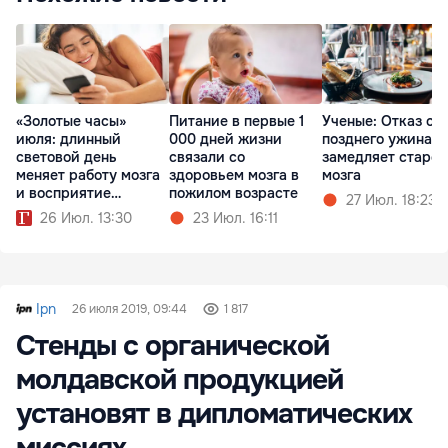
«Золотые часы»
Питание в первые 1
Ученые: Отказ от
июля: длинный
000 дней жизни
позднего ужина
световой день
связали со
замедляет старе
меняет работу мозга
здоровьем мозга в
мозга
и восприятие
пожилом возрасте
27 Июл. 18:23
времени
26 Июл. 13:30
23 Июл. 16:11
Ipn
26 июля 2019, 09:44
1 817
Стенды с органической
молдавской продукцией
установят в дипломатических